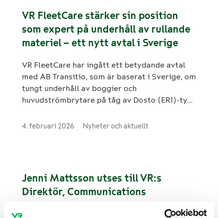
VR FleetCare stärker sin position
som expert på underhåll av rullande
materiel – ett nytt avtal i Sverige
VR FleetCare har ingått ett betydande avtal
med AB Transitio, som är baserat i Sverige, om
tungt underhåll av boggier och
huvudströmbrytare på tåg av Dosto (ER1)-typ.
Avtalet omfattar tungt underhåll för 60 EMU
tillverkade av Stadler.
4. februari 2026
Nyheter och aktuellt
Jenni Mattsson utses till VR:s
Direktör, Communications
VR har utsett Jenni Mattsson, M.Sc. (ekonomi),