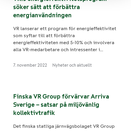
söker sätt att förbättra
energianvändningen
VR lanserar ett program för energieffektivitet
som syftar till att förbättra
energieffektiviteten med 5-10% och involvera
alla VR-medarbetare och intressenter i
spartalkot. Åtgärderna omfattar främjande av
ekonomiskt sätt att köra, utveckling av
7. november 2022
Nyheter och aktuellt
transport- och fordonsplanering, effektivare
energianvändning på bangårdar samt bättre
användning av data och analyser för att
övervaka energiförbrukningen.
Finska VR Group förvärvar Arriva
Sverige – satsar på miljövänlig
kollektivtrafik
Det finska statliga järnvägsbolaget VR Group