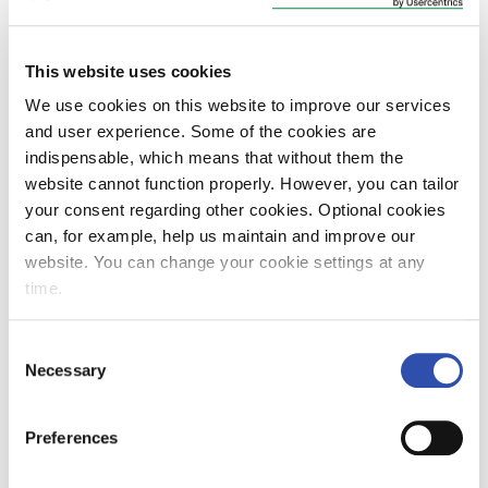
till Direktör, Communications. Hon tillträder
sin tjänst den 2 februari och rapporterar till
Jonna Juslin, som ansvarar för VR:s
This website uses cookies
samhällsrelationer, kommunikation och
We use cookies on this website to improve our services
hållbarhet.
21. januari 2026
Nyheter och aktuellt
and user experience. Some of the cookies are
indispensable, which means that without them the
website cannot function properly. However, you can tailor
your consent regarding other cookies. Optional cookies
can, for example, help us maintain and improve our
VR FleetCare har utvecklat
website. You can change your cookie settings at any
transferboggier – underlättar
time.
transporten av rullande materiel för
underhåll från Sverige till Finland
Consent
Den första av SJ:s X40-eltåg har anlänt från
Necessary
Selection
Sverige via Haparanda och Torneå till
Uleåborg 9.1.2026 med hjälp av
transportboggier utvecklade av VR FleetCare.
Preferences
Lösningen gör det i fortsättningen möjligt att
för underhåll eller modernisering flytta