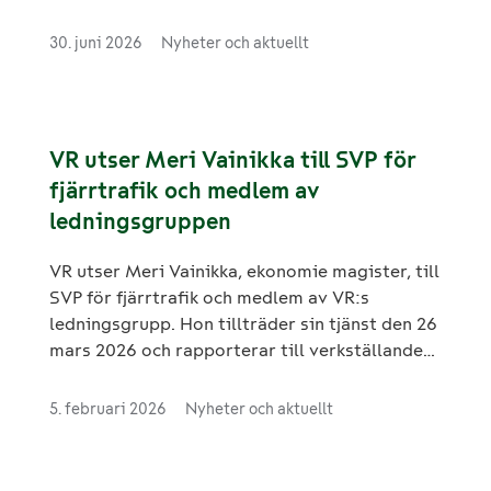
utmaningar utanför bolaget. Framöver
ansvarar Janne Hattula för upphandlad tåg-
30. juni 2026
Nyheter och aktuellt
och busstrafik i både Finland och Sverige. Han
tillträder sin roll omedelbart.
VR utser Meri Vainikka till SVP för
fjärrtrafik och medlem av
ledningsgruppen
VR utser Meri Vainikka, ekonomie magister, till
SVP för fjärrtrafik och medlem av VR:s
ledningsgrupp. Hon tillträder sin tjänst den 26
mars 2026 och rapporterar till verkställande
direktör Elisa Markula.
5. februari 2026
Nyheter och aktuellt