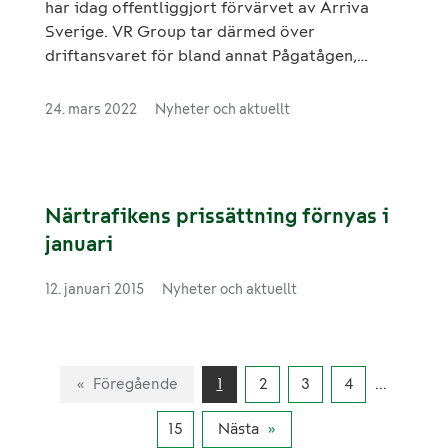
har idag offentliggjort förvärvet av Arriva
Sverige. VR Group tar därmed över
driftansvaret för bland annat Pågatågen,
Östgötapendeln samt en betydande del av
kollektivtrafiken i Stockholmsområdet redan i
24. mars 2022
Nyheter och aktuellt
juli 2022.
Närtrafikens prissättning förnyas i
januari
12. januari 2015
Nyheter och aktuellt
Föregående
1
2
3
4
...
15
Nästa