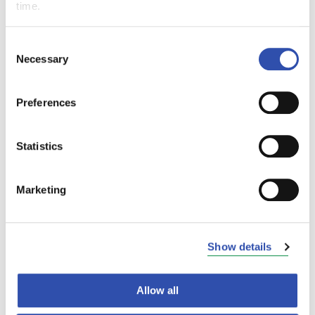
time.
ilkivallan vuoksi
Consent
12. kesäkuuta 2011
Necessary
Selection
Preferences
Veturimiesten laiton
työtaistelu peruuntui
Statistics
8. kesäkuuta 2011
Marketing
Show details
Edellinen
1
...
213
214
215
Allow all
216
...
248
Seuraava