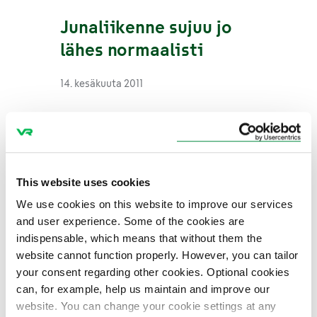
Junaliikenne sujuu jo
lähes normaalisti
14. kesäkuuta 2011
K- ja I-junat
normaaliliikenteeseen
This website uses cookies
tiistaina
We use cookies on this website to improve our services
and user experience. Some of the cookies are
13. kesäkuuta 2011
indispensable, which means that without them the
website cannot function properly. However, you can tailor
your consent regarding other cookies. Optional cookies
Junaliikenteessä
can, for example, help us maintain and improve our
website. You can change your cookie settings at any
muutoksia Rekolan