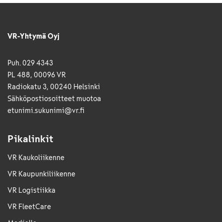
VR-Yhtymä Oyj
Puh. 029 4343
PL 488, 00096 VR
Radiokatu 3, 00240 Helsinki
Sähkö­posti­osoitteet muotoa
etunimi.sukunimi@vr.fi
Pikalinkit
VR Kaukoliikenne
VR Kaupunkiliikenne
VR Logistiikka
VR FleetCare