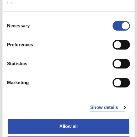
time.
22. maaliskuuta 2010
Consent
Necessary
Selection
Pysäköintiä
Preferences
rajoitetaan Tampereen
asema-aukiolla
Statistics
16. maaliskuuta 2010
Marketing
Show details
Edellinen
1
...
242
243
244
Allow all
245
...
248
Seuraava