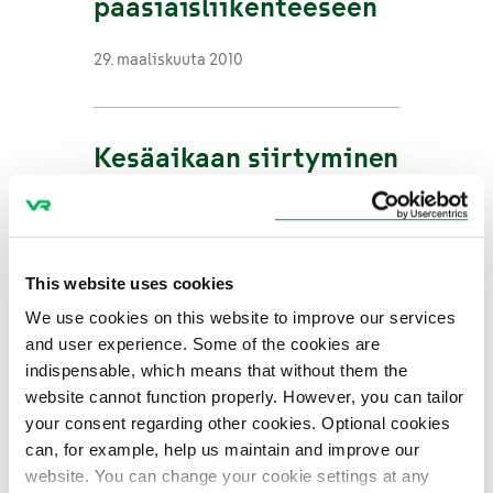
pääsiäisliikenteeseen
29. maaliskuuta 2010
Kesäaikaan siirtyminen
vaikuttaa
junaliikenteeseen
23. maaliskuuta 2010
This website uses cookies
We use cookies on this website to improve our services
and user experience. Some of the cookies are
indispensable, which means that without them the
Jokaisesta VR:n
website cannot function properly. However, you can tailor
verkkokaupan
your consent regarding other cookies. Optional cookies
ostoksesta 10 senttiä
can, for example, help us maintain and improve our
website. You can change your cookie settings at any
perinnemaisemille