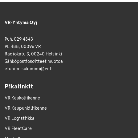
VR-Yhtymä Oyj
Puh. 029 4343
PL 488, 00096 VR
Radiokatu 3, 00240 Helsinki
Sähkö­posti­osoitteet muotoa
etunimi.sukunimi@vr.fi
Pikalinkit
VR Kaukoliikenne
VR Kaupunkiliikenne
VR Logistiikka
VR FleetCare