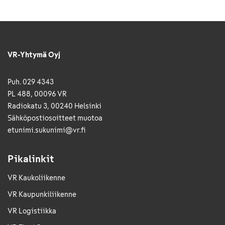
VR-Yhtymä Oyj
Puh. 029 4343
PL 488, 00096 VR
Radiokatu 3, 00240 Helsinki
Sähkö­posti­osoitteet muotoa
etunimi.sukunimi@vr.fi
Pikalinkit
VR Kaukoliikenne
VR Kaupunkiliikenne
VR Logistiikka