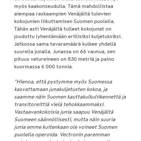
myös kaakonseudulla. Tämä mahdollistaa
aiempaa raskaampien Venäjältä tulevien
kokojunien liikuttamisen Suomen puolella.
Tähän asti Venäjältä tulleet kokojunat on
jouduttu lyhentämään erillisiksi kuljetuksiksi.
Jatkossa sama tavaramäärä kulkee yhdellä
suurella junalla. Junassa on 66 vaunua, sen
pituus vetureineen on 830 metriä ja paino
kuormassa 6 000 tonnia.
"Hienoa, että pystymme myös Suomessa
kasvattamaan junakuljetusten kokoa, ja
saamme näin Suomen kauttakulkuliikennettä ja
transitoreittiä vielä tehokkaammaksi.
Vastaavankokoisia junia saapuu Venäjältä
Suomeen säännöllisesti, mutta näin suuria
junia emme kuitenkaan ole voineet Suomen
puolella operoida. Vectronin paremman