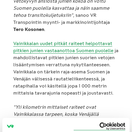
vetokyvyn ansiosta junien kokoa on voitu
Suomen puolella kasvattaa ja näin saamme
tehoa transitokuljetuksiin"
, sanoo VR
Transpointin myynti- ja markkinointijohtaja
Tero Kosonen
.
Vainikkalan uudet pitkät raiteet helpottavat
pitkien junien vastaanottoa Suomen puolelle
ja
mahdollistavat pitkien junien suorien vetojen
lisääntymisen verrattuna nykytilanteeseen.
Vainikkala on tärkein raja-asema Suomen ja
Venäjän välisessä rautatieliikenteessä, ja
ratapihalla voi käsitellä jopa 1 000 metrin
mittaisia tavarajunia nopeasti ja joustavasti.
"Yli kilometrin mittaiset raiteet ovat
Vainikkalassa tarpeen, koska Venäjällä
käytetään yleisesti hyvin pitkiä tavarajunia.
Venäjältä tulevien junien lyhentämisestä ja