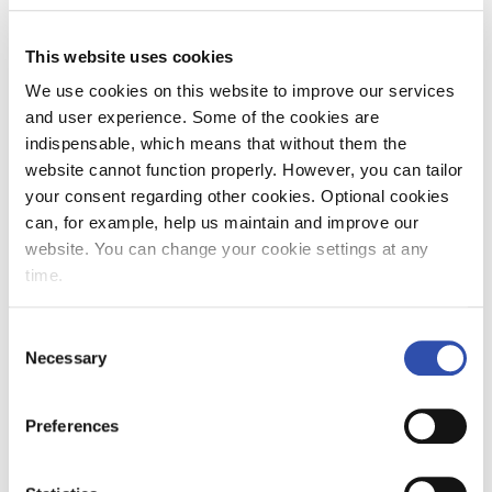
Venäjälle lähtevien junien pidentämisestä on
aiheutunut paljon vaihtotöiden tarvetta. Nyt
This website uses cookies
ratapiha pystyy ottamaan vastaan entistä
useampia pitkiä junia vuorokaudessa. Junat
We use cookies on this website to improve our services
saadaan viiveettä Suomeen, ja ne pääsevät
and user experience. Some of the cookies are
jatkamaan edelleen matkaansa
indispensable, which means that without them the
määräasemalleen"
, idänliikenteen
website cannot function properly. However, you can tailor
myyntijohtaja
Antti Pursiainen
kertoo.
your consent regarding other cookies. Optional cookies
can, for example, help us maintain and improve our
Idän tavaraliikenteen suurimmat volyymit
website. You can change your cookie settings at any
kulkevat Vainikkalan kautta. Valtaosa
time.
tuontiliikenteestä tulee rajan yli Vainikkalaan,
ja Vainikkala syöttää lisäksi suuret määrät
Consent
transitoliikennettä Etelä- ja Länsi-Suomen
Necessary
Selection
satamiin.
Preferences
"Suuremmat junat tehostavat koko
rautatielogistiikan toimintaa. Samalla
aikataulujänteellä voidaan kuljettaa kerralla