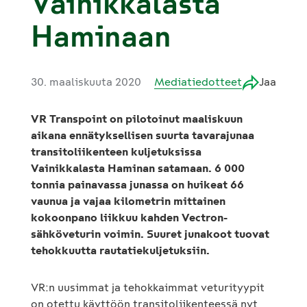
Vainikkalasta
Haminaan
30. maaliskuuta 2020
Mediatiedotteet
Jaa
VR Transpoint on pilotoinut maaliskuun
aikana ennätyksellisen suurta tavarajunaa
transitoliikenteen kuljetuksissa
Vainikkalasta Haminan satamaan. 6 000
tonnia painavassa junassa on huikeat 66
vaunua ja vajaa kilometrin mittainen
kokoonpano liikkuu kahden Vectron-
sähköveturin voimin. Suuret junakoot tuovat
tehokkuutta rautatiekuljetuksiin.
VR:n uusimmat ja tehokkaimmat veturityypit
on otettu käyttöön transitoliikenteessä nyt