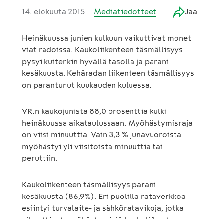
14. elokuuta 2015
Mediatiedotteet
Jaa
Heinäkuussa junien kulkuun vaikuttivat monet
viat radoissa. Kaukoliikenteen täsmällisyys
pysyi kuitenkin hyvällä tasolla ja parani
kesäkuusta. Kehäradan liikenteen täsmällisyys
on parantunut kuukauden kuluessa.
VR:n kaukojunista 88,0 prosenttia kulki
heinäkuussa aikataulussaan. Myöhästymisraja
on viisi minuuttia. Vain 3,3 % junavuoroista
myöhästyi yli viisitoista minuuttia tai
peruttiin.
Kaukoliikenteen täsmällisyys parani
kesäkuusta (86,9%). Eri puolilla rataverkkoa
esiintyi turvalaite- ja sähköratavikoja, jotka