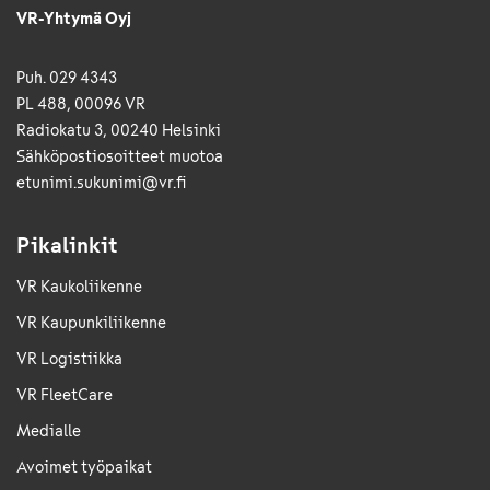
VR-Yhtymä Oyj
Puh. 029 4343
PL 488, 00096 VR
Radiokatu 3, 00240 Helsinki
Sähkö­posti­osoitteet muotoa
etunimi.sukunimi@vr.fi
Pikalinkit
VR Kaukoliikenne
VR Kaupunkiliikenne
VR Logistiikka
VR FleetCare
Medialle
Avoimet työpaikat