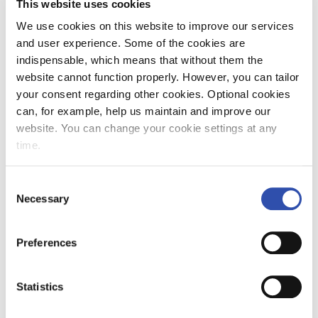
Tavaraliikenne kulki heinäkuussa täsmällisesti.
This website uses cookies
Tavarajunista 95,2 prosenttia liikennöi
We use cookies on this website to improve our services
aikataulussaan. Tavarajunien myöhästymisraja
and user experience. Some of the cookies are
on kolmekymmentä minuuttia.
indispensable, which means that without them the
website cannot function properly. However, you can tailor
your consent regarding other cookies. Optional cookies
can, for example, help us maintain and improve our
Liikenteessä 1 100
website. You can change your cookie settings at any
matkustajajunaa
time.
vuorokaudessa
Consent
Necessary
Selection
VR tarjoaa matkustajille noin 300
kaukojunavuoroa vuorokaudessa. Lähijunia
Preferences
kulkee noin 800, joista valtaosa HSL-alueella
pääkaupunkiseudulla. VR Transpoint ajaa noin
Statistics
360 tavarajunaa joka vuorokausi.