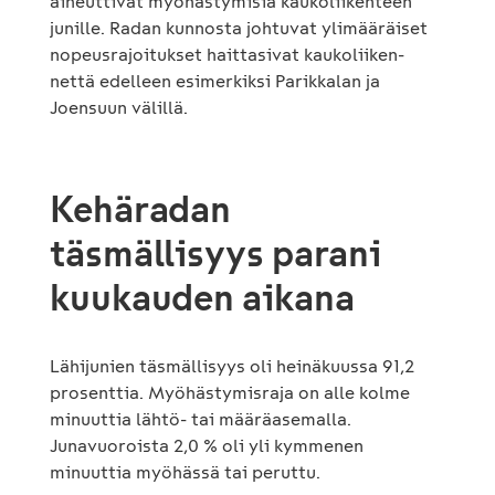
aiheuttivat myöhästymisiä kaukoliikenteen
junille. Radan kunnosta johtuvat ylimääräiset
nopeusrajoitukset haittasivat kaukoliiken-
nettä edelleen esimerkiksi Parikkalan ja
Joensuun välillä.
Kehäradan
täsmällisyys parani
kuukauden aikana
Lähijunien täsmällisyys oli heinäkuussa 91,2
prosenttia. Myöhästymisraja on alle kolme
minuuttia lähtö- tai määräasemalla.
Junavuoroista 2,0 % oli yli kymmenen
minuuttia myöhässä tai peruttu.