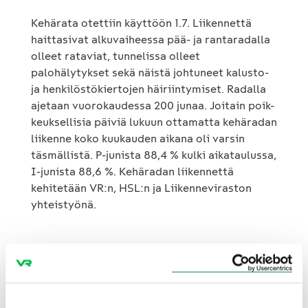
Kehärata otettiin käyttöön 1.7. Liikennettä
haittasivat alkuvaiheessa pää- ja rantaradalla
olleet rataviat, tunnelissa olleet
palohälytykset sekä näistä johtuneet kalusto-
ja henkilöstökiertojen häiriintymiset. Radalla
ajetaan vuorokaudessa 200 junaa. Joitain poik-
keuksellisia päiviä lukuun ottamatta kehäradan
liikenne koko kuukauden aikana oli varsin
täsmällistä. P-junista 88,4 % kulki aikataulussa,
I-junista 88,6 %. Kehäradan liikennettä
kehitetään VR:n, HSL:n ja Liikenneviraston
yhteistyönä.
Tavarajunat täsmällisiä