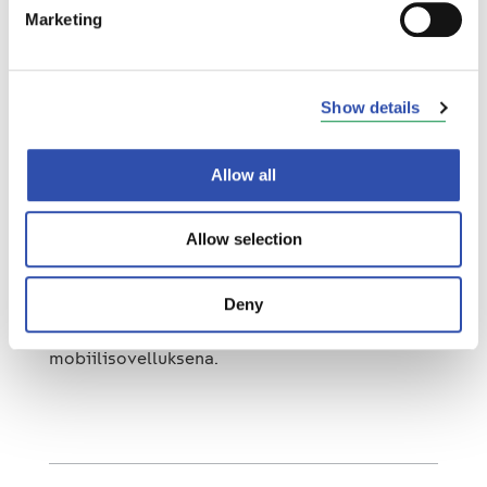
VR on vastuussa junien liikennöinnistä ja
Marketing
junakaluston kunnosta. Rataverkosta, sen jär-
jestelmistä ja kunnossapidosta vastaa
Liikennevirasto. VR kehittää junaliikenteen
Show details
täsmällisyyttä yhdessä Liikenneviraston sekä
lähijunaliikenteen tilaajan, Helsingin seudun
liikenteen kanssa.
Allow all
VR:n verkkosivujen liikennetiedotteista
voi
Allow selection
seurata ajankohtaista liikennetilannetta.
Junat
kartalla -palvelu
näyttää reaaliaikaisesti,
Deny
miten junat kulkevat Suomen kartalla, ja
palvelu on saatavilla myös
mobiilisovelluksena.