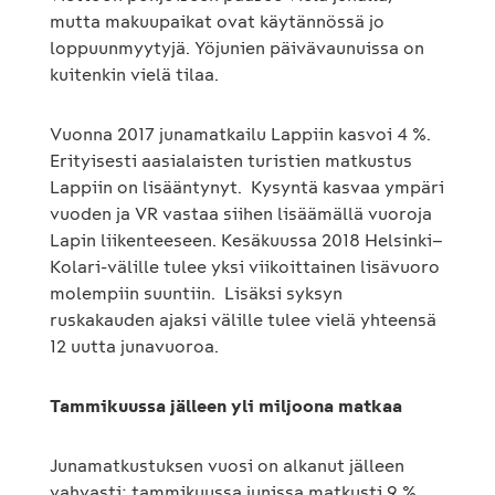
mutta makuupaikat ovat käytännössä jo
loppuunmyytyjä. Yöjunien päivävaunuissa on
kuitenkin vielä tilaa.
Vuonna 2017 junamatkailu Lappiin kasvoi 4 %.
Erityisesti aasialaisten turistien matkustus
Lappiin on lisääntynyt. Kysyntä kasvaa ympäri
vuoden ja VR vastaa siihen lisäämällä vuoroja
Lapin liikenteeseen. Kesäkuussa 2018 Helsinki–
Kolari-välille tulee yksi viikoittainen lisävuoro
molempiin suuntiin. Lisäksi syksyn
ruskakauden ajaksi välille tulee vielä yhteensä
12 uutta junavuoroa.
Tammikuussa jälleen yli miljoona matkaa
Junamatkustuksen vuosi on alkanut jälleen
vahvasti: tammikuussa junissa matkusti 9 %