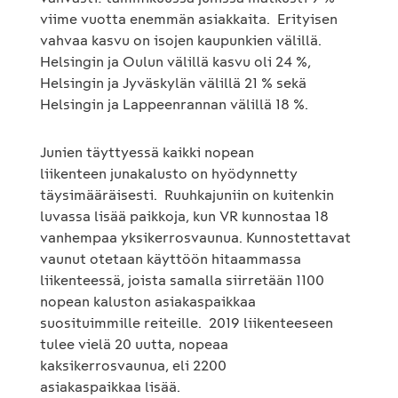
viime vuotta enemmän asiakkaita. Erityisen
vahvaa kasvu on isojen kaupunkien välillä.
Helsingin ja Oulun välillä kasvu oli 24 %,
Helsingin ja Jyväskylän välillä 21 % sekä
Helsingin ja Lappeenrannan välillä 18 %.
Junien täyttyessä kaikki nopean
liikenteen junakalusto on hyödynnetty
täysimääräisesti. Ruuhkajuniin on kuitenkin
luvassa lisää paikkoja, kun VR kunnostaa 18
vanhempaa yksikerrosvaunua. Kunnostettavat
vaunut otetaan käyttöön hitaammassa
liikenteessä, joista samalla siirretään 1100
nopean kaluston asiakaspaikkaa
suosituimmille reiteille. 2019 liikenteeseen
tulee vielä 20 uutta, nopeaa
kaksikerrosvaunua, eli 2200
asiakaspaikkaa lisää.