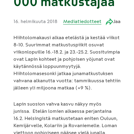
000 matkustajaa
16. helmikuuta 2018
Mediatiedotteet
Jaa
Hiihtolomakausi alkaa etelästä ja kestää viikot
8-10. Suurimmat matkustuspiikit osuvat
viikonlopuille 16.-18.2. ja 23.-25.2. Suosituimpia
ovat Lapin kohteet ja pohjoisen yöjunat ovat
käytännössä loppuunmyytyjä.
Hiihtolomasesonki jatkaa junamatkustuksen
vahvana alkanutta vuotta: tammikuussa tehtiin
jälleen yli miljoona matkaa (+9 %).
Lapin suosion vahva kasvu näkyy myös
junissa. Etelän lomien alkaessa perjantaina
16.2. Helsingistä matkustetaan eniten Ouluun,
Kemijärvelle, Kolariin ja Rovaniemelle. Loman
viettoon pohjoiseen pääsee vielä junalla,