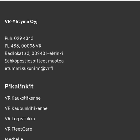
VR-Yhtymä Oyj
Puh. 029 4343
PL 488, 00096 VR
Radiokatu 3, 00240 Helsinki
Sähkö­posti­osoitteet muotoa
etunimi.sukunimi@vr.fi
Pikalinkit
VR Kaukoliikenne
VR Kaupunkiliikenne
VR Logistiikka
VR FleetCare
Medialle