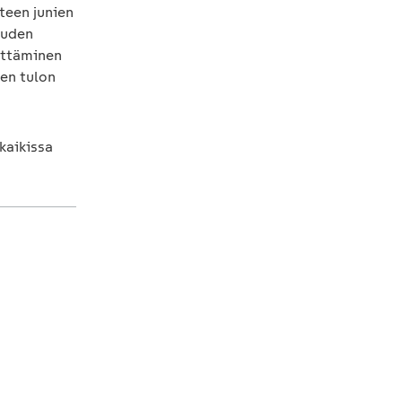
teen junien
auden
yttäminen
en tulon
kaikissa