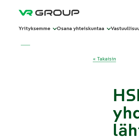
Yrityksemme
Osana yhteiskuntaa
Vastuullisu
« Takaisin
HSL
yh
läh