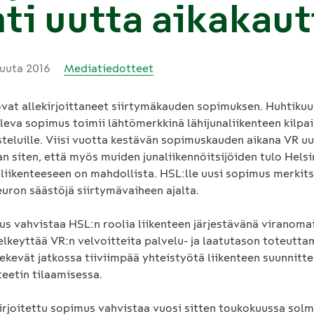
ti uutta aikakaut
kuuta 2016
Mediatiedotteet
ovat allekirjoittaneet siirtymäkauden sopimuksen. Huhtikuu
leva sopimus toimii lähtömerkkinä lähijunaliikenteen kilpa
steluille. Viisi vuotta kestävän sopimuskauden aikana VR u
n siten, että myös muiden junaliikennöitsijöiden tulo Helsi
liikenteeseen on mahdollista. HSL:lle uusi sopimus merkits
uron säästöjä siirtymävaiheen ajalta.
s vahvistaa HSL:n roolia liikenteen järjestävänä viranomai
elkeyttää VR:n velvoitteita palvelu- ja laatutason toteutta
ekevät jatkossa tiiviimpää yhteistyötä liikenteen suunnitte
teetin tilaamisessa.
kirjoitettu sopimus vahvistaa vuosi sitten toukokuussa solm