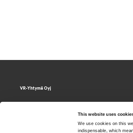
VR-Yhtymä Oyj
Puh. 029 4343
PL 488, 00096 VR
This website uses cookie
Radiokatu 3, 00240 Helsinki
We use cookies on this we
Sähkö­posti­osoitteet muotoa
indispensable, which mean
etunimi.sukunimi@vr.fi