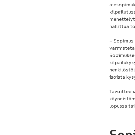
aiesopimuk
kilpailutus
menettelyt,
hallittua t
– Sopimus o
varmisteta
Sopimuksee
kilpailuky
henkilöstö
isoista ky
Tavoitteena
käynnistämi
lopussa tai
Sop