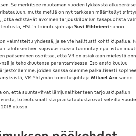
sen. Se merkitsee muutaman vuoden lykkäystä alkuperäis
aikatauluun, mutta meillä on nyt tarkkaan määritellyt siir
 jotka edistävät avoimen tarjouskilpailun tasapuolista val
oteutusta, HSL:n toimitusjohtaja
Suvi Rihtniemi
sanoo.
n valmisteltu yhdessä, ja se vie hallitusti kohti kilpailua. 
an lähiliikenteen sujuvuus isossa toimintaympäristön muut
n pääseminen osoittaa, että VR on asiakkaan mielestä onn
kynsä ja tehokkuutensa parantamisessa. Iso ansio kuuluu
järjestöillemme, joiden kanssa olemme paikallisesti sopine
symyksistä, VR-Yhtymän toimitusjohtaja
Mikael Aro
sanoo.
 on, että suuntaviivat lähijunaliikenteen tarjouskilpailun
sestä, toteutusmallista ja aikataulusta ovat selvillä vuod
 2018 alussa.
imuksen pääkohdat