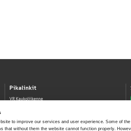
Pikalinkit
VR Kaukoliikenne
VR Kaupunkiliikenne
s
VR Logistiikka
bsite to improve our services and user experience. Some of the
VR FleetCare
s that without them the website cannot function properly. Howev