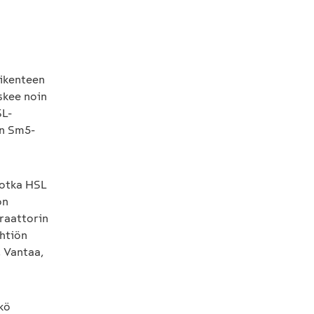
iikenteen
skee noin
SL-
ön Sm5-
jotka HSL
on
raattorin
htiön
, Vantaa,
kö