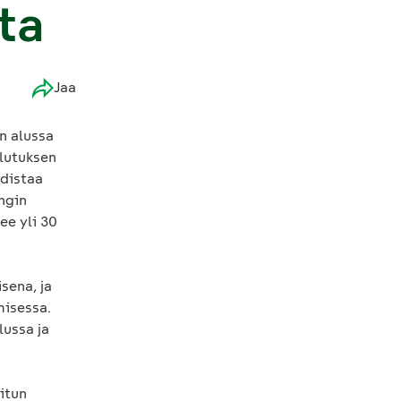
ta
Jaa
n alussa
ilutuksen
udistaa
ngin
ee yli 30
sena, ja
misessa.
lussa ja
itun