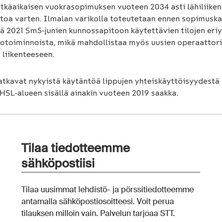
itkäaikaisen vuokrasopimuksen vuoteen 2034 asti lähiliiken
toa varten. Ilmalan varikolla toteutetaan ennen sopimusk
ä 2021 Sm5-junien kunnossapitoon käytettävien tilojen eri
kotoiminnoista, mikä mahdollistaa myös uusien operaattori
 liikenteeseen.
atkavat nykyistä käytäntöä lippujen yhteiskäyttöisyydestä 
 HSL-alueen sisällä ainakin vuoteen 2019 saakka.