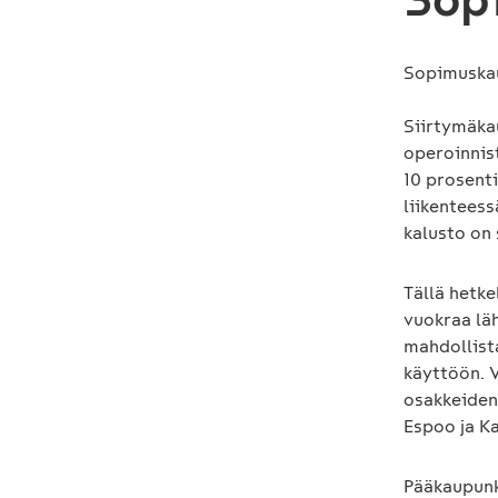
Sopimuskaus
Siirtymäka
operoinnis
10 prosent
liikenteess
kalusto on
Tällä hetk
vuokraa lä
mahdollist
käyttöön. 
osakkeiden 
Espoo ja K
Pääkaupunk