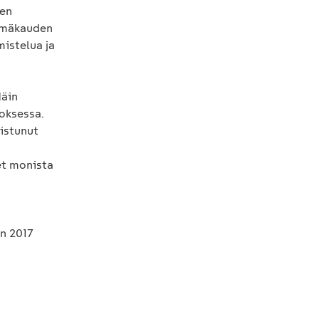
een
tymäkauden
mistelua ja
Näin
oksessa.
istunut
et monista
en 2017