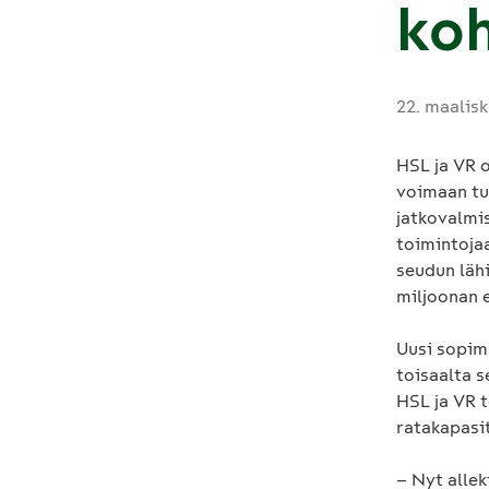
koh
22. maalis
HSL ja VR 
voimaan tu
jatkovalmi
toimintojaa
seudun lähi
miljoonan e
Uusi sopimu
toisaalta s
HSL ja VR t
ratakapasi
– Nyt alle