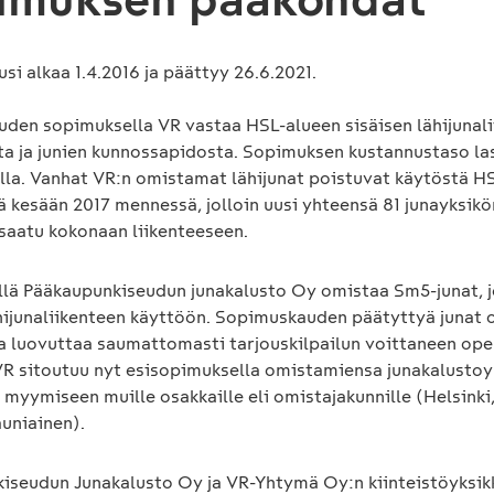
i alkaa 1.4.2016 ja päättyy 26.6.2021.
uden sopimuksella VR vastaa HSL-alueen sisäisen lähijunal
ta ja junien kunnossapidosta. Sopimuksen kustannustaso la
illa. Vanhat VR:n omistamat lähijunat poistuvat käytöstä H
ä kesään 2017 mennessä, jolloin uusi yhteensä 81 junayksik
 saatu kokonaan liikenteeseen.
ellä Pääkaupunkiseudun junakalusto Oy omistaa Sm5-junat, 
hijunaliikenteen käyttöön. Sopimuskauden päätyttyä junat 
a luovuttaa saumattomasti tarjouskilpailun voittaneen ope
VR sitoutuu nyt esisopimuksella omistamiensa junakalustoy
myymiseen muille osakkaille eli omistajakunnille (Helsinki
auniainen).
iseudun Junakalusto Oy ja VR-Yhtymä Oy:n kiinteistöyksik