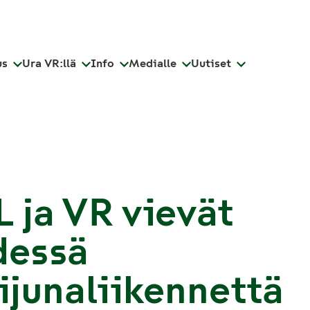
us
Ura VR:llä
Info
Medialle
Uutiset
 ja VR vievät
dessä
ijunaliikennettä