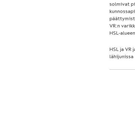
solmivat p
kunnossapi
päättymist
VR:n varik
HSL-alueen
HSL ja VR j
lähijunissa