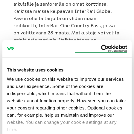
aikuisille ja senioreille on omat korttinsa.
Kaikissa maissa kelpaavan InterRail Global
Passin ohella tarjolla on yhden maan
reilikortti, InterRail One Country Pass, jossa
on valittavana 28 maata. Matkustaja voi valita
eripituisia matkoja. Vaihtoehtona on
kuukauden, 22 päivän, 15 päivän, 5/10 tai 10/22
päivän kortit. 5/10 päivän kortilla voi
matkustaa viitenä vapaavalintaisena päivänä
10 päivän sisällä ja 10/22 päivän kortilla 10
This website uses cookies
päivänä 22 päivän sisällä. Vilkkaimmat
We use cookies on this website to improve our services
InterRail-kuukaudet ovat toukokuusta
and user experience. Some of the cookies are
elokuuhun. Yksittäisistä maista suosituimpia
indispensable, which means that without them the
ovat Italia, Saksa, Ranska ja Sveitsi. InterRail-
website cannot function properly. However, you can tailor
kortin voi ostaa kaikilta VR:n palveluasemilta
your consent regarding other cookies. Optional cookies
aikaisintaan kolme kuukautta ennen matkaa.
can, for example, help us maintain and improve our
Lisää InterRail-tietoa löydät VR:n nettisivuilta
website. You can change your cookie settings at any
www.vr.fi/interrail .
time.