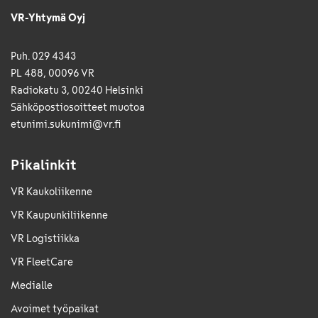
VR-Yhtymä Oyj
Puh. 029 4343
PL 488, 00096 VR
Radiokatu 3, 00240 Helsinki
Sähkö­posti­osoitteet muotoa
etunimi.sukunimi@vr.fi
Pikalinkit
VR Kaukoliikenne
VR Kaupunkiliikenne
VR Logistiikka
VR FleetCare
Medialle
Avoimet työpaikat