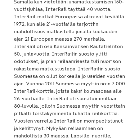
Samalla kun vietetään junamatkustamisen 150-
vuotisjuhlaa, InterRail täyttää 40 vuotta.
InterRail-matkat Euroopassa alkoivat keväällä
1972, kun alle 21-vuotiaille tarjottiin
mahdollisuus matkustella junalla kuukauden
ajan 21 Euroopan maassa 270 markalla.
InterRail oli osa Kansainvälisen Rautatieliiton
50. juhlavuotta. InterRailin suosio ylitti
odotukset, ja pian reilaamisesta tuli nuorison
rakastama matkustustapa. InterRailin suosio
Suomessa on ollut korkealla jo useiden vuosien
ajan. Vuonna 2011 Suomessa myytiin noin 7 000
InterRail-korttia, joista kaksi kolmasosaa alle
26-vuotiaille. InterRail oli suosituimmillaan
80-luvulla, jolloin Suomessa myytiin vuosittain
pitkälti toistakymmentä tuhatta reilikorttia.
Vuosien varrella InterRail on monipuolistunut
ja kehittynyt. Nykyään reilaaminen on
mahdollista 30 maassa. Lapsille, nuorille,