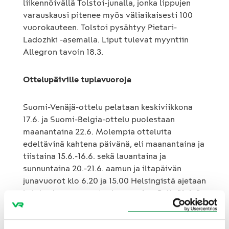
liikennöivällä Tolstoi-junalla, jonka lippujen
varauskausi pitenee myös väliaikaisesti 100
vuorokauteen. Tolstoi pysähtyy Pietari-
Ladozhki -asemalla. Liput tulevat myyntiin
Allegron tavoin 18.3.
Ottelupäiville tuplavuoroja
Suomi-Venäjä-ottelu pelataan keskiviikkona
17.6. ja Suomi-Belgia-ottelu puolestaan
maanantaina 22.6. Molempia otteluita
edeltävinä kahtena päivänä, eli maanantaina ja
tiistaina 15.6.-16.6. sekä lauantaina ja
sunnuntaina 20.-21.6. aamun ja iltapäivän
junavuorot klo 6.20 ja 15.00 Helsingistä ajetaan
kahden junarungon tuplavuoroina. Pelipäivinä
tuplavuorona ajetaan aamulla klo 6.20
Helsingistä lähtevä junavuoro. Myös