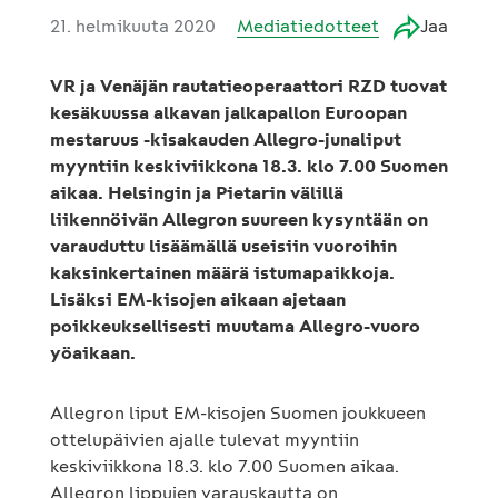
21. helmikuuta 2020
Mediatiedotteet
Jaa
VR ja Venäjän rautatieoperaattori RZD tuovat
kesäkuussa alkavan jalkapallon Euroopan
mestaruus -kisakauden Allegro-junaliput
myyntiin keskiviikkona 18.3. klo 7.00 Suomen
aikaa. Helsingin ja Pietarin välillä
liikennöivän Allegron suureen kysyntään on
varauduttu lisäämällä useisiin vuoroihin
kaksinkertainen määrä istumapaikkoja.
Lisäksi EM-kisojen aikaan ajetaan
poikkeuksellisesti muutama Allegro-vuoro
yöaikaan.
Allegron liput EM-kisojen Suomen joukkueen
ottelupäivien ajalle tulevat myyntiin
keskiviikkona 18.3. klo 7.00 Suomen aikaa.
Allegron lippujen varauskautta on