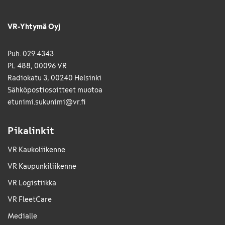
VR-Yhtymä Oyj
Puh. 029 4343
PL 488, 00096 VR
Radiokatu 3, 00240 Helsinki
Sähkö­posti­osoitteet muotoa
etunimi.sukunimi@vr.fi
Pikalinkit
VR Kaukoliikenne
VR Kaupunkiliikenne
VR Logistiikka
VR FleetCare
Medialle