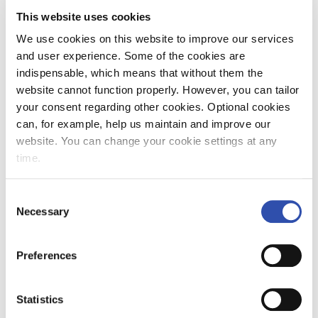
paluuliikenteeseen on lisätty tuplavuoroja aina
This website uses cookies
kahdelle Suomen peliä seuraavalle päivälle,
lähtien Pietarista klo 10.30 ja 15.00 kohti
We use cookies on this website to improve our services
Helsinkiä.
and user experience. Some of the cookies are
indispensable, which means that without them the
Tuplavuorojen lisäksi EM-kisojen aikaan
website cannot function properly. However, you can tailor
ajetaan poikkeuksellisesti myös Allegro-
your consent regarding other cookies. Optional cookies
yövuoroja. Ennen Suomi-Venäjä-peliä ajetaan
can, for example, help us maintain and improve our
maanantaista keskiviikkoon 15.6.-17.6.
website. You can change your cookie settings at any
molempina öinä yöjunat, jotka lähtevät
time.
Helsingistä klo 1.10 ja saapuvat Pietariin
aamulla klo 5.26. paikallista aikaa. Suomi-
Consent
Belgia-otteluun puolestaan voi matkustaa
Necessary
Selection
sunnuntain ja maanantain välisenä yönä 22.6.
samalla aikataululla. Pelien jälkeisen
Preferences
paluuliikenteen yöjunat lähtevät 18.6. ja 24.6.
klo 2.10 Pietarista.
Statistics
Perjantaina 3.7. Pietarissa pelattavaan