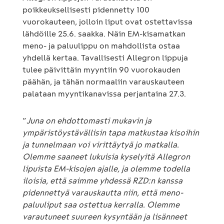
poikkeuksellisesti pidennetty 100
vuorokauteen, jolloin liput ovat ostettavissa
lähdöille 25.6. saakka. Näin EM-kisamatkan
meno- ja paluulippu on mahdollista ostaa
yhdellä kertaa. Tavallisesti Allegron lippuja
tulee päivittäin myyntiin 90 vuorokauden
päähän, ja tähän normaaliin varauskauteen
palataan myyntikanavissa perjantaina 27.3.
”
Juna on ehdottomasti mukavin ja
ympäristöystävällisin tapa matkustaa kisoihin
ja tunnelmaan voi virittäytyä jo matkalla.
Olemme saaneet lukuisia kyselyitä Allegron
lipuista EM-kisojen ajalle, ja olemme todella
iloisia, että saimme yhdessä RZD:n kanssa
pidennettyä varauskautta niin, että meno-
paluuliput saa ostettua kerralla. Olemme
varautuneet suureen kysyntään ja lisänneet