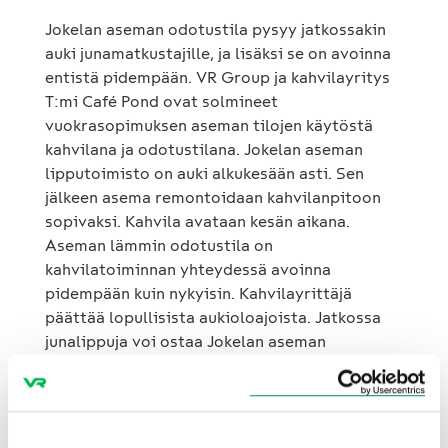
Jokelan aseman odotustila pysyy jatkossakin
auki junamatkustajille, ja lisäksi se on avoinna
entistä pidempään. VR Group ja kahvilayritys
T:mi Café Pond ovat solmineet
vuokrasopimuksen aseman tilojen käytöstä
kahvilana ja odotustilana. Jokelan aseman
lipputoimisto on auki alkukesään asti. Sen
jälkeen asema remontoidaan kahvilanpitoon
sopivaksi. Kahvila avataan kesän aikana.
Aseman lämmin odotustila on
kahvilatoiminnan yhteydessä avoinna
pidempään kuin nykyisin. Kahvilayrittäjä
päättää lopullisista aukioloajoista. Jatkossa
junalippuja voi ostaa Jokelan aseman
lippuautomaateista, verkkokaupasta, VR:n
puhelinpalvelusta sekä junien
lipunmyyntivaunuista.