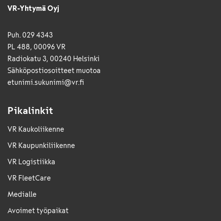
VR-Yhtymä Oyj
Puh. 029 4343
PL 488, 00096 VR
Radiokatu 3, 00240 Helsinki
Sähkö­posti­osoitteet muotoa
etunimi.sukunimi@vr.fi
Pikalinkit
VR Kaukoliikenne
VR Kaupunkiliikenne
VR Logistiikka
VR FleetCare
Medialle
Avoimet työpaikat