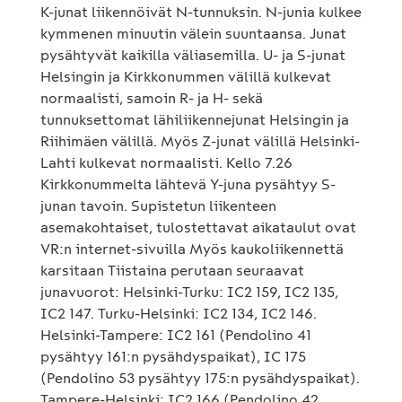
K-junat liikennöivät N-tunnuksin. N-junia kulkee
kymmenen minuutin välein suuntaansa. Junat
pysähtyvät kaikilla väliasemilla. U- ja S-junat
Helsingin ja Kirkkonummen välillä kulkevat
normaalisti, samoin R- ja H- sekä
tunnuksettomat lähiliikennejunat Helsingin ja
Riihimäen välillä. Myös Z-junat välillä Helsinki-
Lahti kulkevat normaalisti. Kello 7.26
Kirkkonummelta lähtevä Y-juna pysähtyy S-
junan tavoin. Supistetun liikenteen
asemakohtaiset, tulostettavat aikataulut ovat
VR:n internet-sivuilla Myös kaukoliikennettä
karsitaan Tiistaina perutaan seuraavat
junavuorot: Helsinki-Turku: IC2 159, IC2 135,
IC2 147. Turku-Helsinki: IC2 134, IC2 146.
Helsinki-Tampere: IC2 161 (Pendolino 41
pysähtyy 161:n pysähdyspaikat), IC 175
(Pendolino 53 pysähtyy 175:n pysähdyspaikat).
Tampere-Helsinki: IC2 166 (Pendolino 42