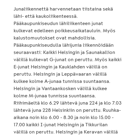
Junaliikennettä harvennetaan tiistaina sekä
lähi- että kaukoliikenteessä.
Pääkaupunkiseudun lähiliikenteen junat
kulkevat edelleen poikkeusaikatauluin. Myös
kalustomuutokset ovat mahdollisia.
Pääkaupunkiseudulla lähijunia liikennöidään
seuraavasti: Kaikki Helsingin ja Saunakallion
välillä kulkevat G-junat on peruttu. Myös kaikki
E-junat Helsingin ja Kauklahden välillä on
peruttu. Helsingin ja Leppävaaran välillä
kulkee kolme A-junaa tunnissa suuntaansa.
Helsingin ja Vantaankosken välillä kulkee
kolme M-junaa tunnissa suuntaansa.
Riihimäeltä klo 6.29 lähtevä juna 224 ja klo 7.03
lähtevä juna 228 Helsinkiin on peruttu. Ruuhka-
aikana noin klo 6.00 - 8.30 ja noin klo 15.00 -
17.00 kaikki I-junat Helsingin ja Tikkurilan
välillä on peruttu. Helsingin ja Keravan välillä