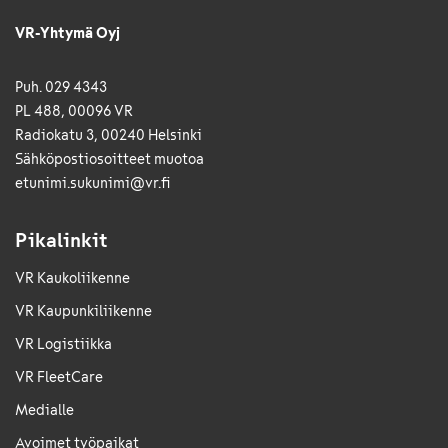
VR-Yhtymä Oyj
Puh. 029 4343
PL 488, 00096 VR
Radiokatu 3, 00240 Helsinki
Sähkö­posti­osoitteet muotoa
etunimi.sukunimi@vr.fi
Pikalinkit
VR Kaukoliikenne
VR Kaupunkiliikenne
VR Logistiikka
VR FleetCare
Medialle
Avoimet työpaikat