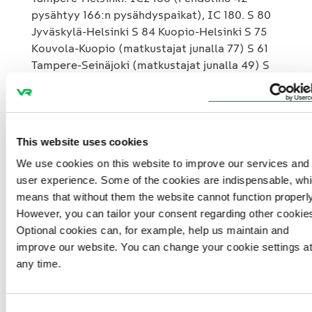
pysähtyy 166:n pysähdyspaikat), IC 180. S 80
Jyväskylä-Helsinki S 84 Kuopio-Helsinki S 75
Kouvola-Kuopio (matkustajat junalla 77) S 61
Tampere-Seinäjoki (matkustajat junalla 49) S
62 Seinäjoki-Helsinki (matkustajat junalla 54)
IC2 111 Helsinki-Kouvola (matkustajat junilla 11
ja 79) Muut aikataulun mukaiset junat ajetaan,
mutta kalustomuutokset ja myöhästymiset
This website uses cookies
ovat mahdollisia. Kalustomuutosten vuoksi
We use cookies on this website to improve our services and
kaukojunissa kelpaavat toistaiseksi kaikki
user experience. Some of the cookies are indispensable, wh
kaukoliikenteen liput junatyypistä riippumatta.
means that without them the website cannot function properly
Suurimmille asemille on hälytetty lisäväkeä
However, you can tailor your consent regarding other cookie
liikennetilanteen vuoksi, ja asemien
Optional cookies can, for example, help us maintain and
aukioloaikoja on pidennetty. Etelä-Suomen
improve our website. You can change your cookie settings a
asemilla pyritään jatkamaan myös
any time.
ravintoloiden aukioloaikoja. VR tiedottaa
keskiviikon liikennejärjestelyistä tiistaina
puoleenpäivään mennessä.
Consent