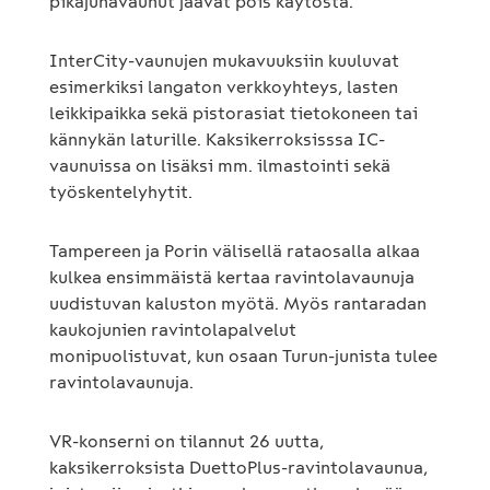
pikajunavaunut jäävät pois käytöstä.
InterCity-vaunujen mukavuuksiin kuuluvat
esimerkiksi langaton verkkoyhteys, lasten
leikkipaikka sekä pistorasiat tietokoneen tai
kännykän laturille. Kaksikerroksisssa IC-
vaunuissa on lisäksi mm. ilmastointi sekä
työskentelyhytit.
Tampereen ja Porin välisellä rataosalla alkaa
kulkea ensimmäistä kertaa ravintolavaunuja
uudistuvan kaluston myötä. Myös rantaradan
kaukojunien ravintolapalvelut
monipuolistuvat, kun osaan Turun-junista tulee
ravintolavaunuja.
VR-konserni on tilannut 26 uutta,
kaksikerroksista DuettoPlus-ravintolavaunua,