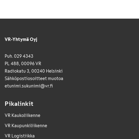
VR-Yhtymä Oyj
Puh. 029 4343
PL 488, 00096 VR
Radiokatu 3, 00240 Helsinki
Sähkö­posti­osoitteet muotoa
etunimi.sukunimi@vr.fi
Pikalinkit
VR Kaukoliikenne
VR Kaupunkiliikenne
VR Logistiikka