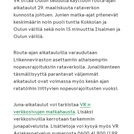
VR ottaa Oulun seudulla käyttöön routa-ajan
aikataulut 29. maaliskuuta rataverkon
kunnosta johtuen. Junien matka-ajat pitenevät
keskimäärin noin puoli tuntia Kokkolan ja
Oulun välillä sekä noin 15 minuuttia Iisalmen ja
Oulun välillä.
Routa-ajan aikatauluilla varaudutaan
Liikenneviraston asettamiin alhaisempiin
nopeusrajoituksiin rataverkolla. Junaliikenteen
täsmällisyyttä parantavat väljemmät
aikataulut ovat voimassa myös kesän ajan
ratatöihin liittyvien nopeusrajoitusten vuoksi.
Juna-aikataulut voi tarkistaa
VR:n
verkkosivujen matkahausta
. Lisäksi
verkkosivuilla kerrotaan tarkemmin
junapalveluista. Lisätietoja voi kysyä myös VR
Asiakaspalvelun numerosta 0600 41 900 (1,99