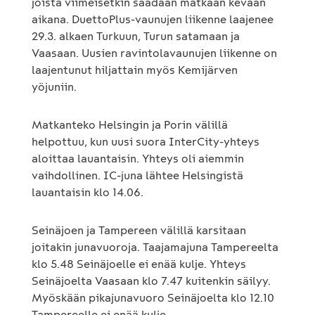
joista viimeisetkin saadaan matkaan kevään
aikana. DuettoPlus-vaunujen liikenne laajenee
29.3. alkaen Turkuun, Turun satamaan ja
Vaasaan. Uusien ravintolavaunujen liikenne on
laajentunut hiljattain myös Kemijärven
yöjuniin.
Matkanteko Helsingin ja Porin välillä
helpottuu, kun uusi suora InterCity-yhteys
aloittaa lauantaisin. Yhteys oli aiemmin
vaihdollinen. IC-juna lähtee Helsingistä
lauantaisin klo 14.06.
Seinäjoen ja Tampereen välillä karsitaan
joitakin junavuoroja. Taajamajuna Tampereelta
klo 5.48 Seinäjoelle ei enää kulje. Yhteys
Seinäjoelta Vaasaan klo 7.47 kuitenkin säilyy.
Myöskään pikajunavuoro Seinäjoelta klo 12.10
Tampereelle ei enää kulje.