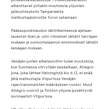
aiheuttavat joitakin muutoksia yöjunien
jatkoyhteyksiin Tampereelta
matkustajalaivoille Turun satamaan.
Pääkaupunkiseudun lähiliikenteessä ajetaan
lauantai-illan ja -yön viimeiset lähdöt talviajan
mukaan ja sunnuntaiaamun ensimmäiset lähdöt
kesäajan mukaan.
Venäjän-junien aikatauluihin tulee muutoksia,
kun Suomessa siirrytään kesäaikaan. Allegro-
juna, joka lähtee Helsingistä klo 6.12, ei enää
jätä matkustajia Viipurissa Venäjän
rajaviranomaisten määräyksen vuoksi. Muut
Allegro-vuorot ja Tolstoi-yöjuna pysähtyvät
normaalisti Viipurissa.