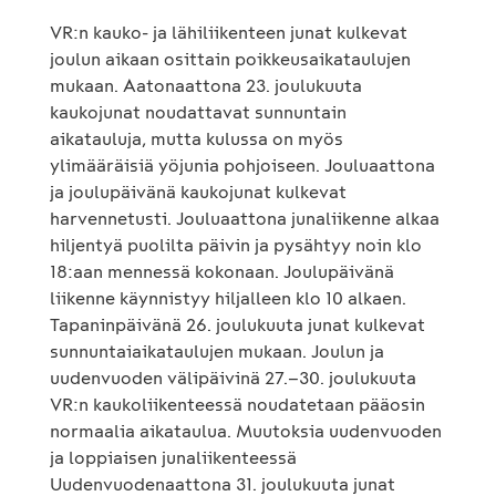
VR:n kauko- ja lähiliikenteen junat kulkevat
joulun aikaan osittain poikkeusaikataulujen
mukaan. Aatonaattona 23. joulukuuta
kaukojunat noudattavat sunnuntain
aikatauluja, mutta kulussa on myös
ylimääräisiä yöjunia pohjoiseen. Jouluaattona
ja joulupäivänä kaukojunat kulkevat
harvennetusti. Jouluaattona junaliikenne alkaa
hiljentyä puolilta päivin ja pysähtyy noin klo
18:aan mennessä kokonaan. Joulupäivänä
liikenne käynnistyy hiljalleen klo 10 alkaen.
Tapaninpäivänä 26. joulukuuta junat kulkevat
sunnuntaiaikataulujen mukaan. Joulun ja
uudenvuoden välipäivinä 27.–30. joulukuuta
VR:n kaukoliikenteessä noudatetaan pääosin
normaalia aikataulua. Muutoksia uudenvuoden
ja loppiaisen junaliikenteessä
Uudenvuodenaattona 31. joulukuuta junat