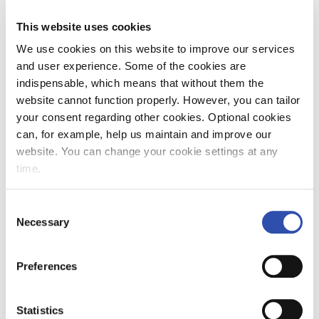
Jouluaattona 24. joulukuuta
This website uses cookies
pääkaupunkiseudun lähiliikenteen junat
kulkevat lauantaiaikataulujen mukaan
We use cookies on this website to improve our services
iltapäivään noin klo 14:ään saakka. Klo 14
and user experience. Some of the cookies are
alkaen liikenne harvenee. Jouluaaton viimeiset
indispensable, which means that without them the
lähijunat lähtevät Helsingistä noin klo 17.30.
website cannot function properly. However, you can tailor
Joulupäivänä 25. joulukuuta on aamupäivällä
your consent regarding other cookies. Optional cookies
kulussa vain muutamia yksittäisiä
can, for example, help us maintain and improve our
lähijunavuoroja. Kello 11:n jälkeen lähijunat
website. You can change your cookie settings at any
kulkevat suurimmalta osin
time.
sunnuntaiaikataulujen mukaan. Tapaninpäivänä
on sunnuntailiikenne. Uudenvuodenyönä
Consent
lisävuoroja Uudenvuodenyönä 31. joulukuuta -
Necessary
Selection
1. tammikuuta lähiliikenteessä on kulussa
lisävuoroja läpi yön. Muutoin
Preferences
vuodenvaihteessa liikennöidään aattona
perjantaiaikataulun ja uudenvuodenpäivänä
sunnuntaiaikataulun mukaan. Loppiaisena 6.
Statistics