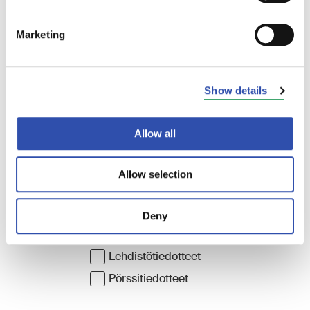
tammikuuta lähijunat noudattavat normaaleja
sunnuntaiaikatauluja.
Marketing
Show details
Allow all
Allow selection
Deny