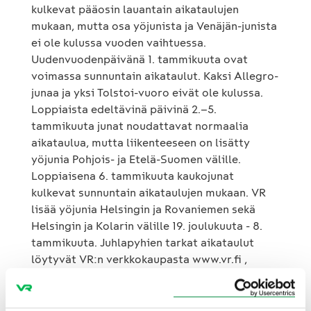
kulkevat pääosin lauantain aikataulujen
mukaan, mutta osa yöjunista ja Venäjän-junista
ei ole kulussa vuoden vaihtuessa.
Uudenvuodenpäivänä 1. tammikuuta ovat
voimassa sunnuntain aikataulut. Kaksi Allegro-
junaa ja yksi Tolstoi-vuoro eivät ole kulussa.
Loppiaista edeltävinä päivinä 2.–5.
tammikuuta junat noudattavat normaalia
aikataulua, mutta liikenteeseen on lisätty
yöjunia Pohjois- ja Etelä-Suomen välille.
Loppiaisena 6. tammikuuta kaukojunat
kulkevat sunnuntain aikataulujen mukaan. VR
lisää yöjunia Helsingin ja Rovaniemen sekä
Helsingin ja Kolarin välille 19. joulukuuta - 8.
tammikuuta. Juhlapyhien tarkat aikataulut
löytyvät VR:n verkkokaupasta www.vr.fi ,
asemilta ja VR:n asiakaspalvelusta numerosta
0600 41 900 (1,99 e/vastattu puhelu + pvm).
Lähijunaliikenteessä jouluna poikkeusliikenne