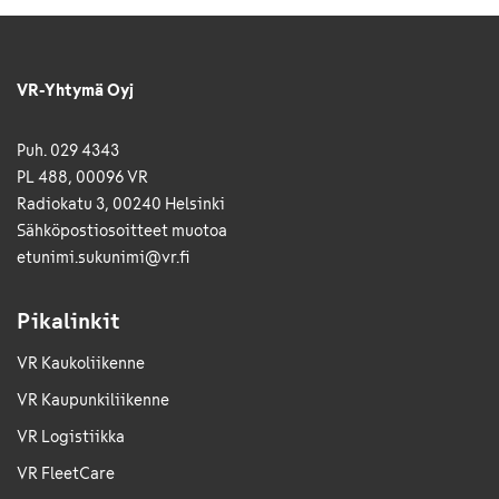
VR-Yhtymä Oyj
Puh. 029 4343
PL 488, 00096 VR
Radiokatu 3, 00240 Helsinki
Sähkö­posti­osoitteet muotoa
etunimi.sukunimi@vr.fi
Pikalinkit
VR Kaukoliikenne
VR Kaupunkiliikenne
VR Logistiikka
VR FleetCare