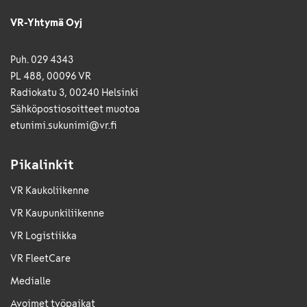
VR-Yhtymä Oyj
Puh. 029 4343
PL 488, 00096 VR
Radiokatu 3, 00240 Helsinki
Sähkö­posti­osoitteet muotoa
etunimi.sukunimi@vr.fi
Pikalinkit
VR Kaukoliikenne
VR Kaupunkiliikenne
VR Logistiikka
VR FleetCare
Medialle
Avoimet työpaikat