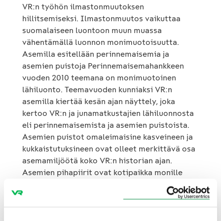
VR:n työhön ilmastonmuutoksen
hillitsemiseksi. Ilmastonmuutos vaikuttaa
suomalaiseen luontoon muun muassa
vähentämällä luonnon monimuotoisuutta.
Asemilla esitellään perinnemaisemia ja
asemien puistoja Perinnemaisemahankkeen
vuoden 2010 teemana on monimuotoinen
lähiluonto. Teemavuoden kunniaksi VR:n
asemilla kiertää kesän ajan näyttely, joka
kertoo VR:n ja junamatkustajien lähiluonnosta
eli perinnemaisemista ja asemien puistoista.
Asemien puistot omaleimaisine kasveineen ja
kukkaistutuksineen ovat olleet merkittävä osa
asemamiljöötä koko VR:n historian ajan.
Asemien pihapiirit ovat kotipaikka monille
uhanalaisillekin kasvilajeille. Näyttely kiertää
15 eri asemalla ympäri Suomen seuraavan
aikataulun mukaisesti: Viikot 24–25 Helsinki ja
Lappeenranta Viikot 26–27 Joensuu ja Pasila