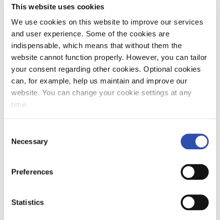
This website uses cookies
Viikot 28–29 Kouvola ja Turku Viikot 30–31
Kuopio ja Tampere Viikot 32–33 Mikkeli ja
We use cookies on this website to improve our services
Jyväskylä Viikot 34–35 Lahti ja Seinäjoki Viikot
and user experience. Some of the cookies are
36–37 Riihimäki ja Oulu Viikot 38–39
indispensable, which means that without them the
Hämeenlinna ja Helsinki Talkoot alkaneet
website cannot function properly. However, you can tailor
Perinnemaisemia hoidetaan tänä kesänä ja
your consent regarding other cookies. Optional cookies
syksynä perinnemaisemahankkeen toimesta yli
can, for example, help us maintain and improve our
50 kohteessa ympäri Suomen. Kaikki SLL:n 15
website. You can change your cookie settings at any
piirijärjestöä osallistuvat
time.
perinnemaisemahankkeeseen. Pääosa
kohteista hoidetaan vapaaehtoisvoimin
Consent
kaikille avoimilla talkoilla. Ensimmäiset
Necessary
Selection
talkoot on jo pidetty, mutta valtaosa niistä
järjestetään loppukesällä ja alkusyksyllä.
Preferences
Työmenetelmät ovat perinteisiä: niittämistä,
niittojätteen haravointia ja poiskorjuuta,
heinän nostelua seipäille sekä vesakon
Statistics
raivausta.