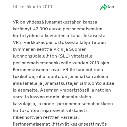
14. kesäkuuta 2010
Jaa
VR on yhdessä junamatkustajien kanssa
kerännyt 42 000 euroa perinnemaisemien
hoitotyöhön alkuvuoden aikana. Jokaisesta
VR:n verkkokaupan ostoksesta lahjoitetaan
kymmenen senttiä VR:n ja Suomen
luonnonsuojeluliiton (SLL) yhteiselle
perinnemaisemahankkeelle vuoden 2010 ajan.
Perinnemaisemat ovat VR:lle luonnollinen
tukikohde, sillä luonto on junamatkan aikana
aina lähellä ja junamatkustajan lähiluonto alkaa
jo asemalta. Asemien ympäristössä ja ratojen
varsilla kasvaa monia uhanalaisiakin
kasvilajeja, ja monet perinnemaisemahankkeen
hoitokohteet sijaitsevat vilkkaasti
liikennöityjen reittien varrella.
Perinnemaisemat liittyvät keskeisesti myös