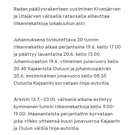
Radan päällysrakenteen uusiminen Kivesjärven
ja Utajärven välisellä rataosalla aiheuttaa
liikennekatkoja lokakuuhun asti.
Juhannuksena toteutettava 20 tunnin
liikennekatko alkaa perjantaina 19.6. kello 17.00
ja päättyy lauantaina 20.6. kello 13.00.
Juhannusaaton 19.6. viimeinen junavuoro kello
20.40 Kajaanista Ouluun ja juhannuspäivän
20.6. ensimmäinen junavuoro kello 08.55
Oulusta Kajaaniin korvataan linja-autoilla.
Arkisin 13.7.–23.10. välisenä aikana esiintyy
kymmenen tunnin liikennekatkoja kello 9.00-
19.00. Maanantaista perjantaihin korvataan
joka viikko yhteensä kuusi junavuoroa Kajaanin
ja Oulun välillä linja-autoilla.