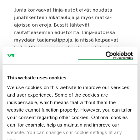
Junia korvaavat linja-autot eivät noudata
junaliikenteen aikatauluja ja myös matka-
ajoissa on eroja. Bussit lähtevät
rautatieasemien edustoilta. Linja-autoissa
myydään taajamalippuja, ja niissä kelpaavat
kaikki VR:n voimassa olevat kaukoliikenteen
matkaliput. Busseissa voi kuljettaa vain
käsimatkatavaraa.
This website uses cookies
Lisätietoja ratatöistä johtuvista
poikkeusjärjestelyistä ja korvaavien
We use cookies on this website to improve our services
kuljetusten aikatauluista löytyy
VR:n
and user experience. Some of the cookies are
verkkosivuilta
. Järjestelyistä voi kysyä myös
indispensable, which means that without them the
asemien lipunmyynneistä ja
VR
website cannot function properly. However, you can tailor
Asiakaspalvelusta
. Lisäksi tiedot päivittyvät
your consent regarding other cookies. Optional cookies
VR:n verkkosivujen matkahakuun
. Ratatöistä
can, for example, help us maintain and improve our
vastaa Liikennevirasto.
website. You can change your cookie settings at any
time.