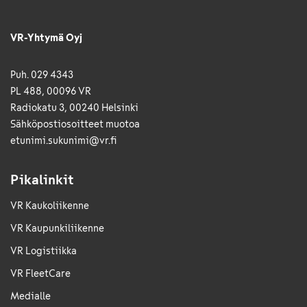
VR-Yhtymä Oyj
Puh. 029 4343
PL 488, 00096 VR
Radiokatu 3, 00240 Helsinki
Sähkö­posti­osoitteet muotoa
etunimi.sukunimi@vr.fi
Pikalinkit
VR Kaukoliikenne
VR Kaupunkiliikenne
VR Logistiikka
VR FleetCare
Medialle