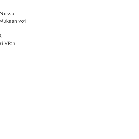
 Niissä
 Mukaan voi
R
ai VR:n