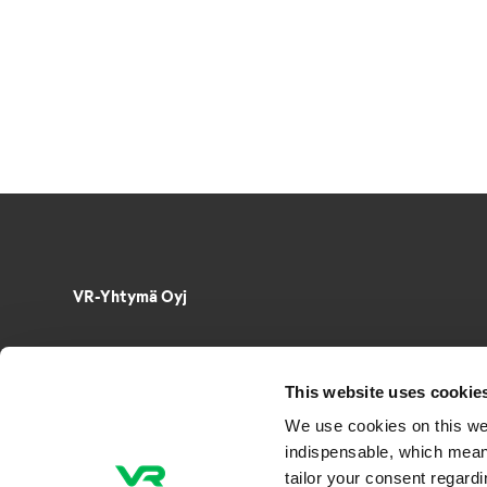
VR-Yhtymä Oyj
Puh. 029 4343
PL 488, 00096 VR
This website uses cookie
Radiokatu 3, 00240 Helsinki
We use cookies on this we
Sähkö­posti­osoitteet muotoa
indispensable, which mean
etunimi.sukunimi@vr.fi
tailor your consent regard