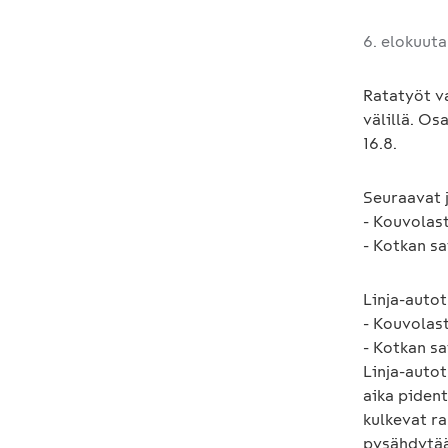
6. elokuuta
Ratatyöt v
välillä. Os
16.8.
Seuraavat j
- Kouvolast
- Kotkan sa
Linja-autot
- Kouvolast
- Kotkan sa
Linja-autot
aika pident
kulkevat ra
pysähdytään