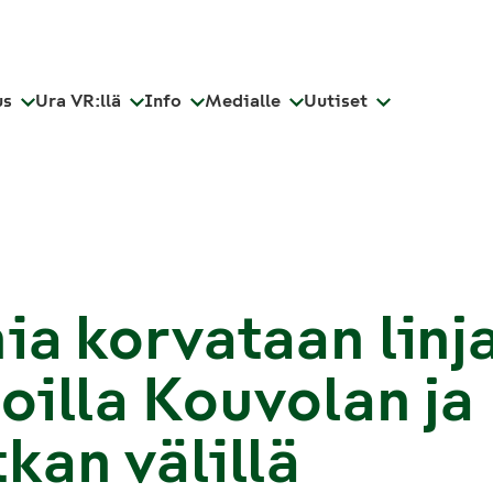
us
Ura VR:llä
Info
Medialle
Uutiset
ia korvataan linj
oilla Kouvolan ja
kan välillä