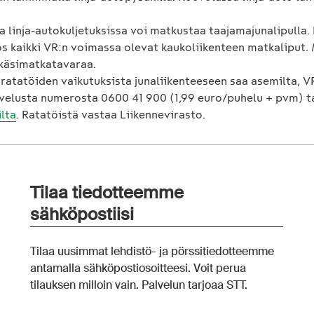
 linja-autokuljetuksissa voi matkustaa taajamajunalipulla.
s kaikki VR:n voimassa olevat kaukoliikenteen matkaliput.
 käsimatkatavaraa.
 ratatöiden vaikutuksista junaliikenteeseen saa asemilta, V
velusta numerosta 0600 41 900 (1,99 euro/puhelu + pvm) t
ilta
. Ratatöistä vastaa Liikennevirasto.