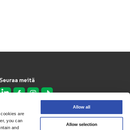
Seuraa meitä
Allow all
 cookies are
er, you can
Allow selection
Tietosuojaseloste
intain and