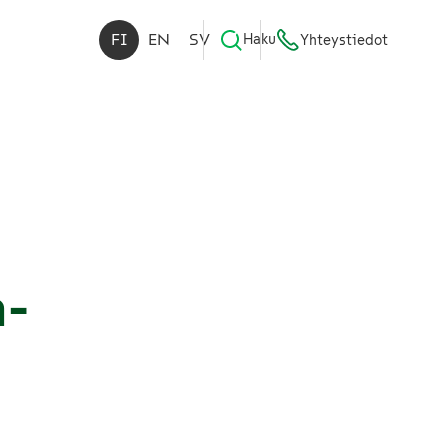
FI
EN
SV
Haku
Yhteystiedot
a-