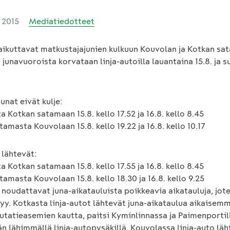
 2015
Mediatiedotteet
aikuttavat matkustajajunien kulkuun Kouvolan ja Kotkan sa
a junavuoroista korvataan linja-autoilla lauantaina 15.8. ja 
unat eivät kulje:
a Kotkan satamaan 15.8. kello 17.52 ja 16.8. kello 8.45
tamasta Kouvolaan 15.8. kello 19.22 ja 16.8. kello 10.17
 lähtevät:
a Kotkan satamaan 15.8. kello 17.55 ja 16.8. kello 8.45
tamasta Kouvolaan 15.8. kello 18.30 ja 16.8. kello 9.25
 noudattavat juna-aikatauluista poikkeavia aikatauluja, jot
yy. Kotkasta linja-autot lähtevät juna-aikataulua aikaisem
utatieasemien kautta, paitsi Kyminlinnassa ja Paimenportill
 lähimmällä linja-autopysäkillä. Kouvolassa linja-auto läh