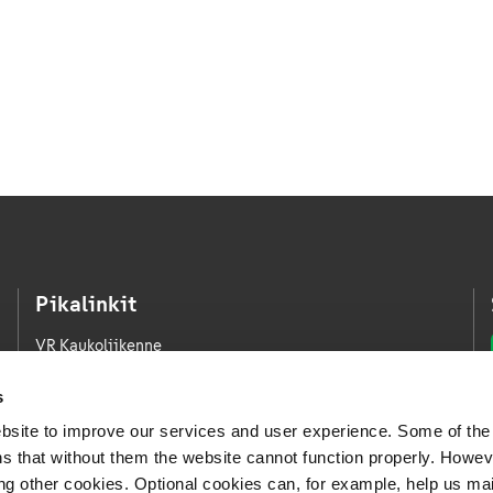
Pikalinkit
VR Kaukoliikenne
VR Kaupunkiliikenne
s
VR Logistiikka
bsite to improve our services and user experience. Some of the
VR FleetCare
s that without them the website cannot function properly. Howev
ing other cookies. Optional cookies can, for example, help us ma
Medialle