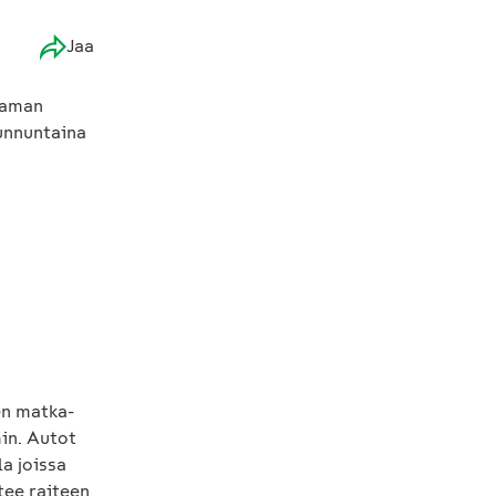
Jaa
taman
sunnuntaina
en matka-
min. Autot
a joissa
tee raiteen