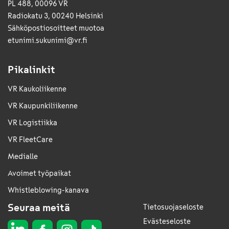
PL 488, 00096 VR
Radiokatu 3, 00240 Helsinki
Sähkö­posti­osoitteet muotoa
etunimi.sukunimi@vr.fi
Pikalinkit
VR Kaukoliikenne
VR Kaupunkiliikenne
VR Logistiikka
VR FleetCare
Medialle
Avoimet työpaikat
Whistleblowing-kanava
Seuraa meitä
Tietosuojaseloste
Evästeseloste