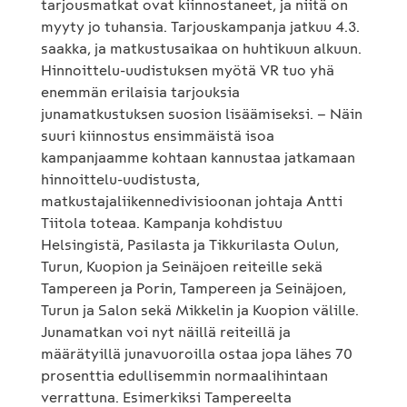
tarjousmatkat ovat kiinnostaneet, ja niitä on
myyty jo tuhansia. Tarjouskampanja jatkuu 4.3.
saakka, ja matkustusaikaa on huhtikuun alkuun.
Hinnoittelu-uudistuksen myötä VR tuo yhä
enemmän erilaisia tarjouksia
junamatkustuksen suosion lisäämiseksi. – Näin
suuri kiinnostus ensimmäistä isoa
kampanjaamme kohtaan kannustaa jatkamaan
hinnoittelu-uudistusta,
matkustajaliikennedivisioonan johtaja Antti
Tiitola toteaa. Kampanja kohdistuu
Helsingistä, Pasilasta ja Tikkurilasta Oulun,
Turun, Kuopion ja Seinäjoen reiteille sekä
Tampereen ja Porin, Tampereen ja Seinäjoen,
Turun ja Salon sekä Mikkelin ja Kuopion välille.
Junamatkan voi nyt näillä reiteillä ja
määrätyillä junavuoroilla ostaa jopa lähes 70
prosenttia edullisemmin normaalihintaan
verrattuna. Esimerkiksi Tampereelta