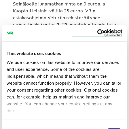
Seinäjoelle junamatkan hinta on 9 euroa ja
Kuopio-Helsinki-välillä 25 euroa. VR:n
asiakasohjelma Veturiin rekisteröityneet
voivat lisäksi ostaa 2.-23. maaliskuuta edullisia
Lähilomamatkoja Jyväskylään Helsingistä,
Turusta, Tampereelta, Kuopiosta ja
Pieksämäeltä. Veturiin voi rekisteröityä VR:n
sivuilla www.vr.fi . Tarjousmatkat voi ostaa
This website uses cookies
verkkokaupasta, asemien lipunmyynnistä,
We use cookies on this website to improve our services
lippuautomaateista, VR Asiakaspalvelusta
and user experience. Some of the cookies are
sekä matkatoimistojen kautta. Lähilomamatkat
indispensable, which means that without them the
ovat myynnissä vain verkkokaupassa.
website cannot function properly. However, you can tailor
Tarjoukset koskevat uusia varauksia eikä niissä
your consent regarding other cookies. Optional cookies
ole muutos- eikä peruutusmahdollisuutta.
can, for example, help us maintain and improve our
website. You can change your cookie settings at any
time.
Consent