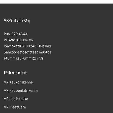
VR-Yhtymä Oyj
Puh. 029 4343
PL 488, 00096 VR
Radiokatu 3, 00240 Helsinki
Sähkö­posti­osoitteet muotoa
etunimi.sukunimi@vr.fi
Pikalinkit
VR Kaukoliikenne
VR Kaupunkiliikenne
VR Logistiikka
VR FleetCare