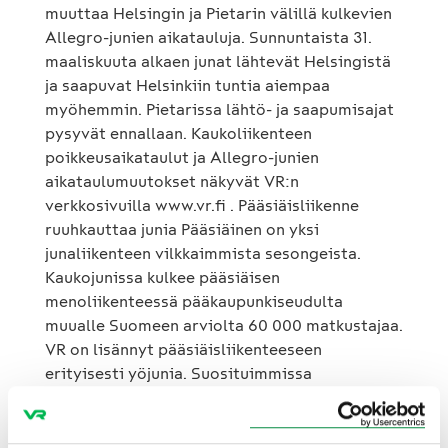
muuttaa Helsingin ja Pietarin välillä kulkevien
Allegro-junien aikatauluja. Sunnuntaista 31.
maaliskuuta alkaen junat lähtevät Helsingistä
ja saapuvat Helsinkiin tuntia aiempaa
myöhemmin. Pietarissa lähtö- ja saapumisajat
pysyvät ennallaan. Kaukoliikenteen
poikkeusaikataulut ja Allegro-junien
aikataulumuutokset näkyvät VR:n
verkkosivuilla www.vr.fi . Pääsiäisliikenne
ruuhkauttaa junia Pääsiäinen on yksi
junaliikenteen vilkkaimmista sesongeista.
Kaukojunissa kulkee pääsiäisen
menoliikenteessä pääkaupunkiseudulta
muualle Suomeen arviolta 60 000 matkustajaa.
VR on lisännyt pääsiäisliikenteeseen
erityisesti yöjunia. Suosituimmissa
päiväjunissa on lisävaunuja. Pääsiäisen
menoliikenteen vilkkain päivä on kiirastorstai.
Paluuliikenteessä vilkkainta on toisena