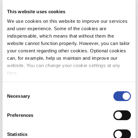
pääsiäispäivänä ja tiistaina 2.4. Pääsiäisenä
This website uses cookies
junalla matkustetaan erityisesti Lapin
lomakohteisiin. Suosituimmat päiväjunat
We use cookies on this website to improve our services
kulkevat pääkaupunkiseudulta Itä-Suomen ja
and user experience. Some of the cookies are
Pohjanmaan suuntiin. Kaukojunilla
indispensable, which means that without them the
poikkeusaikataulut Pääsiäinen muuttaa
website cannot function properly. However, you can tailor
kaukojunien aikatauluja. Kiirastorstaina 28.3.
your consent regarding other cookies. Optional cookies
noudatetaan perjantain aikatauluja. Kolarista
can, for example, help us maintain and improve our
on lisäjuna Helsinkiin. Pitkäperjantaina 29.3.
website. You can change your cookie settings at any
noudatetaan sunnuntain aikatauluja.
time.
Aamuliikenteessä on useita lisäjunia eri
reiteillä. Lauantaina 30.3. on
Consent
normaaliaikataulu. Helsingistä Kolariin voi
Necessary
Selection
matkustaa lisäjunalla. Ensimmäisenä
pääsiäispäivänä 31.3. junat kulkevat sunnuntain
Preferences
aikataulujen mukaan. Yöjunaliikenteessä on
kolme ylimääräistä vuoroa. Toisena
pääsiäispäivänä 1.4. junat liikennöivät
Statistics