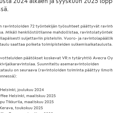
usta 2024 alkaen ja syyskuun 2025 lop
sä.
en ravintoloiden 72 työntekijän työsuhteet päättyvät ravint
a. Mikäli henkilöstötilanne mahdollistaa, ravintolatyöntek
tilapäisesti suljettaviin pisteisiin. Vuoro- ja ravintolapääll
ataulu saattaa poiketa toimipisteiden sulkemisaikataulusta.
otteluiden päätökset koskevat VR:n tytäryhtiö Avecra Oy:
kivijalkaravintolaa. Suunniteltu asemaravintoloiden
kataulu on seuraava (ravintoloiden toiminta päättyy ilmoi
ennessä):
Helsinki, joulukuu 2024
ffee Helsinki, maaliskuu 2025
pu Tikkurila, maaliskuu 2025
 Kerava, toukokuu 2025