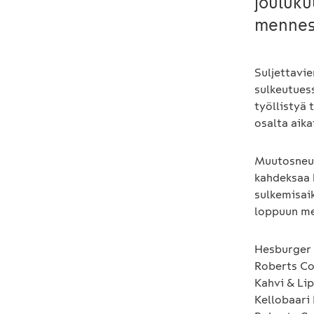
jouluku
mennes
Suljettavi
sulkeutuess
työllistyä 
osalta aik
Muutosneuv
kahdeksaa 
sulkemisai
loppuun m
Hesburger 
Roberts Co
Kahvi & Lip
Kellobaari