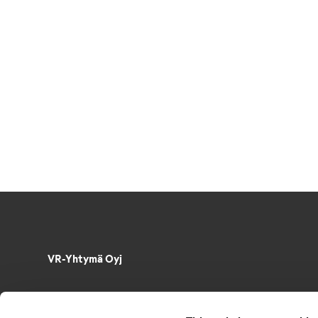
VR-Yhtymä Oyj
Puh. 029 4343
PL 488, 00096 VR