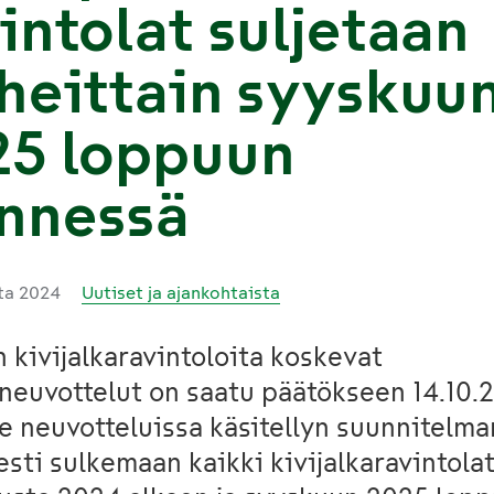
intolat suljetaan
heittain syyskuu
25 loppuun
nnessä
uta 2024
Uutiset ja ajankohtaista
 kivijalkaravintoloita koskevat
euvottelut on saatu päätökseen 14.10.
e neuvotteluissa käsitellyn suunnitelma
sti sulkemaan kaikki kivijalkaravintola