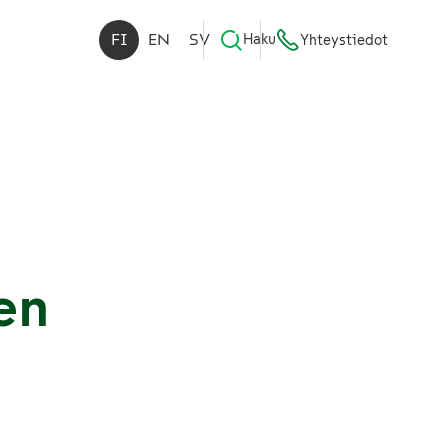
FI
EN
SV
Haku
Yhteystiedot
en