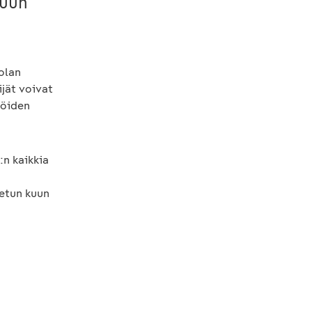
puun
olan
ijät voivat
iköiden
n kaikkia
tetun kuun