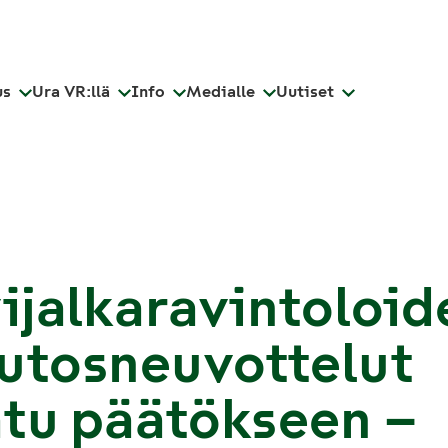
us
Ura VR:llä
Info
Medialle
Uutiset
ijalkaravintoloid
utosneuvottelut
tu päätökseen –