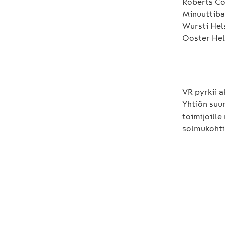
Roberts Co
Minuuttiba
Wursti Hel
Ooster Hel
VR pyrkii 
Yhtiön suun
toimijoille
solmukohti