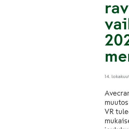
rav
vai
20
me
14. lokaku
Avecran
muutosn
VR tule
mukaise