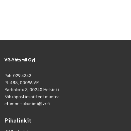
VR-Yhtymä Oyj
Puh. 029 4343
PL 488, 00096 VR
Radiokatu 3, 00240 Helsinki
Sähkö­posti­osoitteet muotoa
etunimi.sukunimi@vr.fi
Pikalinkit