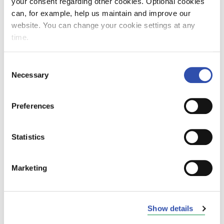
on tuttu ja kollegat läheisiä. VR:ää on
your consent regarding other cookies. Optional cookies
uudistettu upeasti viimeisien vuosien aikana,
can, for example, help us maintain and improve our
joten tiedän, että osaavan henkilöstömme
website. You can change your cookie settings at any
kanssa saamme jatkettua yrityksen hyvää
time.
kehitystä, sanoo VR Groupin vt.
toimitusjohtaja Topi Simola.
Consent
Necessary
Selection
Preferences
Statistics
Marketing
Show details