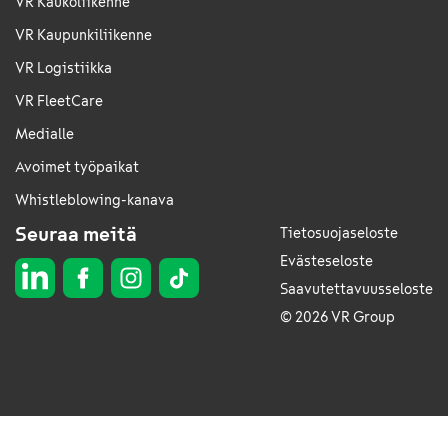
VR Kaukoliikenne
VR Kaupunkiliikenne
VR Logistiikka
VR FleetCare
Medialle
Avoimet työpaikat
Whistleblowing-kanava
Seuraa meitä
Tietosuojaseloste
Evästeseloste
Saavutettavuusseloste
© 2026 VR Group