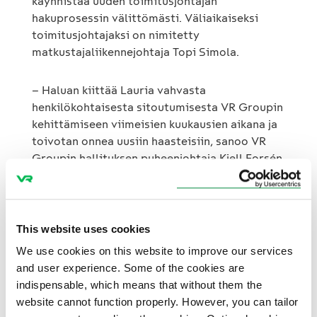
käynnistää uuden toimitusjohtajan
hakuprosessin välittömästi. Väliaikaiseksi
toimitusjohtajaksi on nimitetty
matkustajaliikennejohtaja Topi Simola.
– Haluan kiittää Lauria vahvasta
henkilökohtaisesta sitoutumisesta VR Groupin
kehittämiseen viimeisien kuukausien aikana ja
toivotan onnea uusiin haasteisiin, sanoo VR
Groupin hallituksen puheenjohtaja Kjell Forsén
ja jatkaa:
– Olen iloinen, että Topi Simola on lupautunut
This website uses cookies
vt. toimitusjohtajaksi siihen asti, kunnes uuden
toimitusjohtajan rekrytointi on saatu
We use cookies on this website to improve our services
päätökseen.
and user experience. Some of the cookies are
indispensable, which means that without them the
– Ajankohta on haastava, mutta onneksi talo
website cannot function properly. However, you can tailor