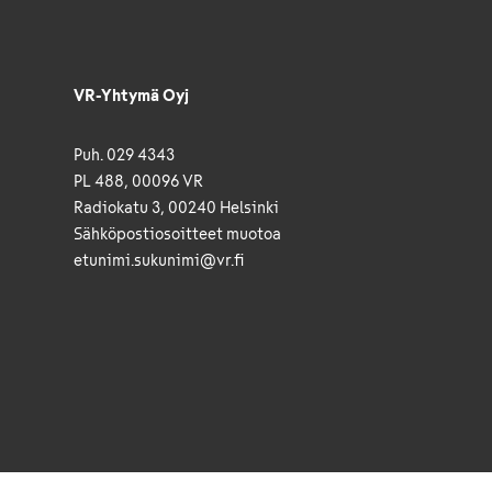
VR-Yhtymä Oyj
Puh. 029 4343
PL 488, 00096 VR
Radiokatu 3, 00240 Helsinki
Sähkö­posti­osoitteet muotoa
etunimi.sukunimi@vr.fi