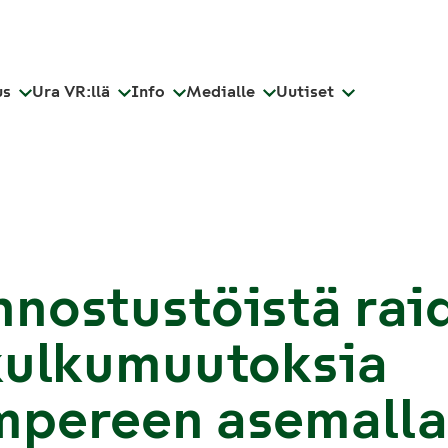
us
Ura VR:llä
Info
Medialle
Uutiset
nostustöistä rai
kulkumuutoksia
mpereen asemalla