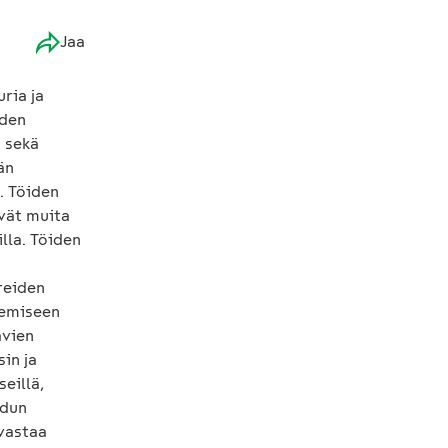
Jaa
ria ja
iden
a sekä
än
. Töiden
ävät muita
lla. Töiden
a
reiden
kemiseen
avien
sin ja
seillä,
adun
 vastaa