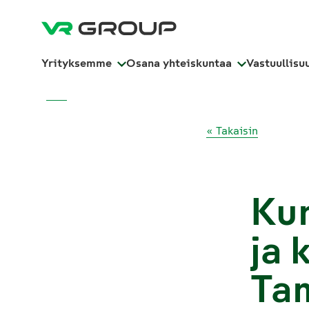
Yrityksemme
Osana yhteiskuntaa
Vastuullisu
« Takaisin
Kun
ja 
Ta