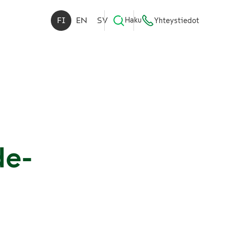
FI
EN
SV
Haku
Yhteystiedot
de-