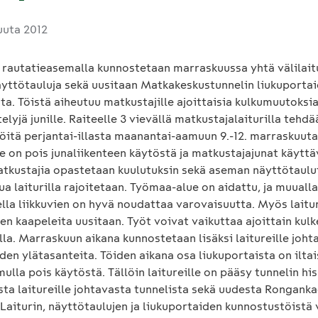
uuta 2012
rautatieasemalla kunnostetaan marraskuussa yhtä välilaitu
näyttötauluja sekä uusitaan Matkakeskustunnelin liukuporta
ta. Töistä aiheutuu matkustajille ajoittaisia kulkumuutoksi
telyjä junille. Raiteelle 3 vievällä matkustajalaiturilla tehdä
öitä perjantai-illasta maanantai-aamuun 9.-12. marraskuuta
e on pois junaliikenteen käytöstä ja matkustajajunat käytt
atkustajia opastetaan kuulutuksin sekä aseman näyttötaului
ua laiturilla rajoitetaan. Työmaa-alue on aidattu, ja muuall
ella liikkuvien on hyvä noudattaa varovaisuutta. Myös laitu
en kaapeleita uusitaan. Työt voivat vaikuttaa ajoittain kul
illa. Marraskuun aikana kunnostetaan lisäksi laitureille joht
den ylätasanteita. Töiden aikana osa liukuportaista on iltai
ulla pois käytöstä. Tällöin laitureille on pääsy tunnelin his
sta laitureille johtavasta tunnelista sekä uudesta Rongank
 Laiturin, näyttötaulujen ja liukuportaiden kunnostustöistä