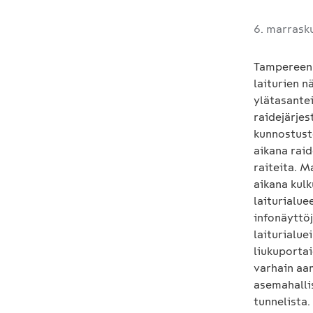
6. marrask
Tampereen 
laiturien 
ylätasantei
raidejärjes
kunnostust
aikana raid
raiteita. M
aikana kulk
laiturialue
infonäyttöj
laiturialue
liukuportai
varhain aam
asemahalli
tunnelista.