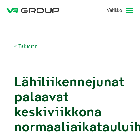
Valikko
« Takaisin
Lähiliikennejunat
palaavat
keskiviikkona
normaaliaikataului