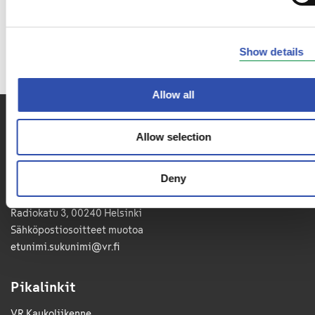
Show details
Allow all
Allow selection
VR-Yhtymä Oyj
Deny
Puh. 029 4343
PL 488, 00096 VR
Radiokatu 3, 00240 Helsinki
Sähkö­posti­osoitteet muotoa
etunimi.sukunimi@vr.fi
Pikalinkit
VR Kaukoliikenne