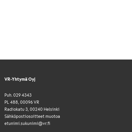
VR-Yhtymä Oyj
Puh. 029 4343
PL 488, 00096 VR
Radiokatu 3, 00240 Helsinki
Sähkö­posti­osoitteet muotoa
etunimi.sukunimi@vr.fi