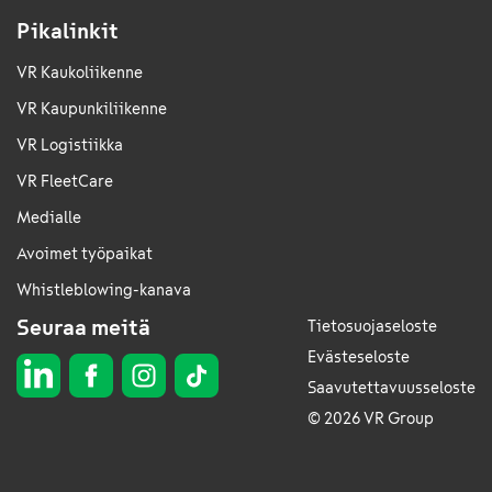
Pikalinkit
VR Kaukoliikenne
VR Kaupunkiliikenne
VR Logistiikka
VR FleetCare
Medialle
Avoimet työpaikat
Whistleblowing-kanava
Seuraa meitä
Tietosuojaseloste
Evästeseloste
Saavutettavuusseloste
© 2026 VR Group