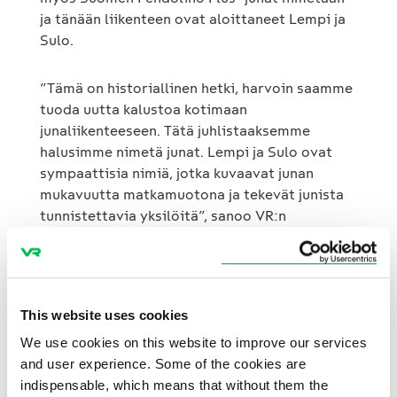
ja tänään liikenteen ovat aloittaneet Lempi ja
Sulo.
”Tämä on historiallinen hetki, harvoin saamme
tuoda uutta kalustoa kotimaan
junaliikenteeseen. Tätä juhlistaaksemme
halusimme nimetä junat. Lempi ja Sulo ovat
sympaattisia nimiä, jotka kuvaavat junan
mukavuutta matkamuotona ja tekevät junista
tunnistettavia yksilöitä”, sanoo VR:n
asiakaskokemuksesta ja palvelukehityksestä
vastaava johtaja
Marika Schugk
.
Jotta myös Ouluun liikennöivät kaksi junaa
This website uses cookies
saavat omat nimet, VR käynnisti kaikille
We use cookies on this website to improve our services
avoimen nimikisan. Nimiä voi ehdottaa 10.11.
and user experience. Some of the cookies are
asti osoitteessa
vr.fi/nimikisa
. Ehdotusten
indispensable, which means that without them the
joukosta valitaan finalistit, joista suuri yleisö