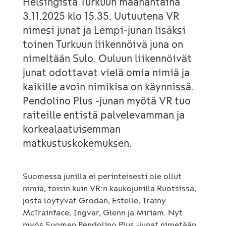
Helsingistä Turkuun maanantaina
3.11.2025 klo 15.35. Uutuutena VR
nimesi junat ja Lempi-junan lisäksi
toinen Turkuun liikennöivä juna on
nimeltään Sulo. Ouluun liikennöivät
junat odottavat vielä omia nimiä ja
kaikille avoin nimikisa on käynnissä.
Pendolino Plus -junan myötä VR tuo
raiteille entistä palvelevamman ja
korkealaatuisemman
matkustuskokemuksen.
Suomessa junilla ei perinteisesti ole ollut
nimiä, toisin kuin VR:n kaukojunilla Ruotsissa,
josta löytyvät Grodan, Estelle, Trainy
McTrainface, Ingvar, Glenn ja Miriam. Nyt
myös Suomen Pendolino Plus -junat nimetään