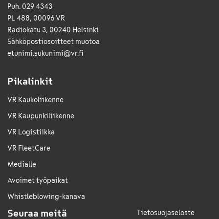
Puh. 029 4343
PL 488, 00096 VR
Radiokatu 3, 00240 Helsinki
Sähkö­posti­osoitteet muotoa
etunimi.sukunimi@vr.fi
Pikalinkit
VR Kaukoliikenne
VR Kaupunkiliikenne
VR Logistiikka
VR FleetCare
Medialle
Avoimet työpaikat
Whistleblowing-kanava
Seuraa meitä
Tietosuojaseloste