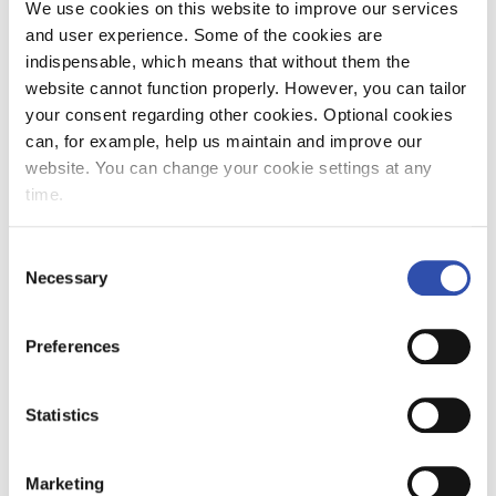
We use cookies on this website to improve our services
noussut hyvälle tasolle. Myös tuotteiden ja
and user experience. Some of the cookies are
palveluiden mielikuva oli parantanut
indispensable, which means that without them the
merkittävästi viime vuodesta.
website cannot function properly. However, you can tailor
your consent regarding other cookies. Optional cookies
Lisäksi asiakaskokemusta ja
can, for example, help us maintain and improve our
asiakasuskollisuutta mittavassa
website. You can change your cookie settings at any
Asiakkuusindeksi 2019
-tutkimuksessa VR:n
time.
asiakasuskollisuus oli noussut jopa 11 sijaa.
Consent
"
Olemme tehneet paljon töitä
Necessary
Selection
asiakaskokemuksen kehittämisen eteen niin
asiakaskohtaamisissa junissa kuin
digitaalisissakin palveluissa, joten olemme
Preferences
todella iloisia, että panostuksemme näkyy.
Jatkamme palveluidemme ja toiminnan
Statistics
kehittämistä yhdessä henkilökuntamme
kanssa, asiakkaitamme kuunnellen ja heidän
tarpeensa huomioiden"
, Simola jatkaa.
Marketing