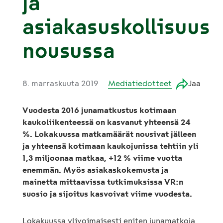
ja
asiakasuskollisuus
nousussa
8. marraskuuta 2019
Mediatiedotteet
Jaa
Vuodesta 2016 junamatkustus kotimaan
kaukoliikenteessä on kasvanut yhteensä 24
%. Lokakuussa matkamäärät nousivat jälleen
ja yhteensä kotimaan kaukojunissa tehtiin yli
1,3 miljoonaa matkaa, +12 % viime vuotta
enemmän. Myös asiakaskokemusta ja
mainetta mittaavissa tutkimuksissa VR:n
suosio ja sijoitus kasvoivat viime vuodesta.
Lokakuussa ylivoimaisesti eniten junamatkoja