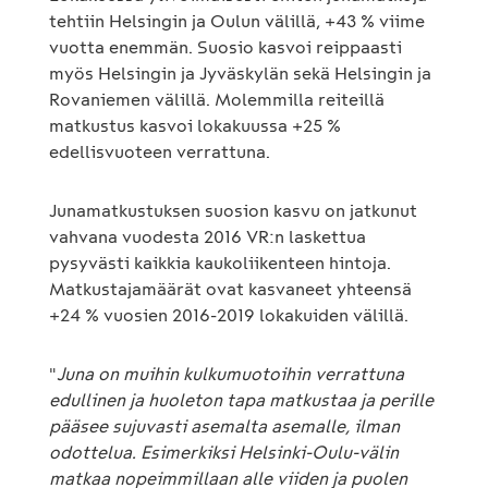
tehtiin Helsingin ja Oulun välillä, +43 % viime
vuotta enemmän. Suosio kasvoi reippaasti
myös Helsingin ja Jyväskylän sekä Helsingin ja
Rovaniemen välillä. Molemmilla reiteillä
matkustus kasvoi lokakuussa +25 %
edellisvuoteen verrattuna.
Junamatkustuksen suosion kasvu on jatkunut
vahvana vuodesta 2016 VR:n laskettua
pysyvästi kaikkia kaukoliikenteen hintoja.
Matkustajamäärät ovat kasvaneet yhteensä
+24 % vuosien 2016-2019 lokakuiden välillä.
"
Juna on muihin kulkumuotoihin verrattuna
edullinen ja huoleton tapa matkustaa ja perille
pääsee sujuvasti asemalta asemalle, ilman
odottelua. Esimerkiksi Helsinki-Oulu-välin
matkaa nopeimmillaan alle viiden ja puolen