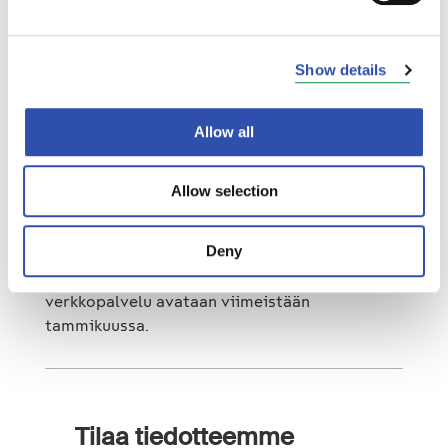
VR on panostanut viime vuosina merkittävästi
kalustoon ja matkustusmukavuuteen, muun
Show details
muassa uusimalla kaikki ravintolavaunut ja
Ekstra-luokat, uudistamalla Allegro-junien
Allow all
sisustuksen ja lisäämällä asiakaskapasiteettia
uusilla päivävaunuilla. Parhaillaan on
käynnissä myös digitaalisten myyntikanavien
Allow selection
ja myyntijärjestelmän uudistus. Uuden VR
Matkalla-mobiilisovelluksen ensimmäinen,
Deny
paljon kehuja kerännyt versio on jo
sovelluskaupoissa ladattavissa ja uusi vr.fi-
verkkopalvelu avataan viimeistään
tammikuussa.