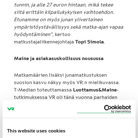
tunnin, ja alle 27 euron hintaan, mikä tekee
siitä erittäin kilpailukykyisen vaihtoehdon.
Etunamme on myös junan ylivertainen
ympäristöystävällisyys sekä matka-ajan vapaa
hyödyntäminen",
kertoo
matkustajaliikennejohtaja
Topi Simola
.
Maine ja asiakasuskollisuus nousussa
Matkamäärien lisäksi junamatkustuksen
suosion kasvu näkyy myös VR:n mielikuvassa.
T-Median toteuttamassa
Luottamus&Maine
-
tutkimuksessa VR oli tänä vuonna parhaiden
parantajien joukossa. Vuosittain tehtävässä
tutkimuksessa arvioidaan yritysten mainetta
eri osa-alueiden kautta. VR:n maine oli
kehittynyt positiivisesti kaikilla eri alueilla ja
This website uses cookies
erityisesti vastuullisuuden osalta mielikuva oli