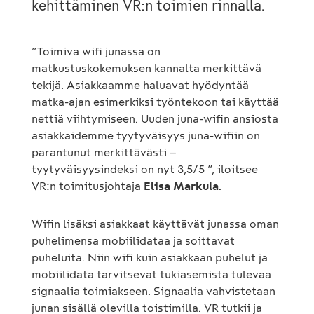
kehittäminen VR:n toimien rinnalla.
”Toimiva wifi junassa on
matkustuskokemuksen kannalta merkittävä
tekijä. Asiakkaamme haluavat hyödyntää
matka-ajan esimerkiksi työntekoon tai käyttää
nettiä viihtymiseen. Uuden juna-wifin ansiosta
asiakkaidemme tyytyväisyys juna-wifiin on
parantunut merkittävästi –
tyytyväisyysindeksi on nyt 3,5/5 ”, iloitsee
VR:n toimitusjohtaja
Elisa Markula
.
Wifin lisäksi asiakkaat käyttävät junassa oman
puhelimensa mobiilidataa ja soittavat
puheluita. Niin wifi kuin asiakkaan puhelut ja
mobiilidata tarvitsevat tukiasemista tulevaa
signaalia toimiakseen. Signaalia vahvistetaan
junan sisällä olevilla toistimilla. VR tutkii ja