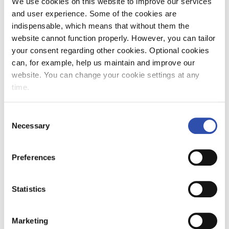
We use cookies on this website to improve our services
jatkotoimenpiteistä toimijoiden välisessä
and user experience. Some of the cookies are
yhteistyössä junakuuluvuuden parantamiseksi.
indispensable, which means that without them the
website cannot function properly. However, you can tailor
FAKTAT:
your consent regarding other cookies. Optional cookies
can, for example, help us maintain and improve our
VR on uusinut kaukojunien langattoman
website. You can change your cookie settings at any
sisäverkon investoimalla 5 miljoonaa euroa
time.
uuteen verkkoteknologiaan ja wifi-
laitteistoon. Juniin päivitetyt reitittimet ja
Consent
antennit hyödyntävät kaikkien
Necessary
Selection
teleoperaattoreiden 4G- ja 5G-verkkoja.
Preferences
Junamatkustajille tarkoitettu, ilmainen
junaverkko löytyy nyt junista nimellä ”
Uusi
VR-wifi
”.
Statistics
Marketing
VR:n ylläpitämä kuuluvuuskartta auttaa