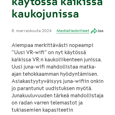
käytössä kaikissa
kaukojunissa
8. marraskuuta 2024
Mediatiedotteet
Jaa
Aiempaa merkittävästi nopeampi
”Uusi VR-wifi” on nyt käytössä
kaikissa VR:n kaukoliikenteen junissa.
Uusi juna-wifi mahdollistaa matka-
ajan tehokkaamman hyödyntämisen.
Asiakastyytyväisyys juna-wifiin onkin
jo parantunut uudistuksen myötä.
Junakuuluvuuden tärkeä mahdollistaja
on radan varren telemastot ja
tukiasemien kapasiteetin