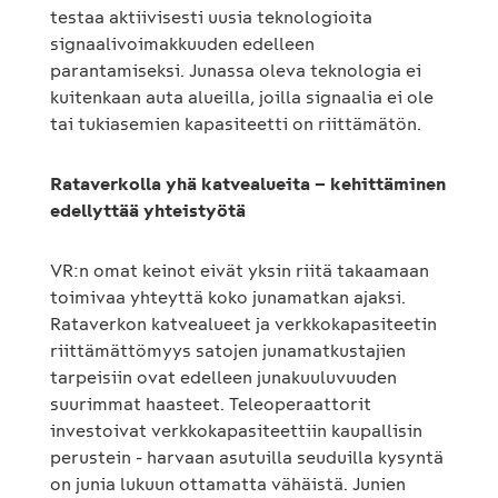
testaa aktiivisesti uusia teknologioita
signaalivoimakkuuden edelleen
parantamiseksi. Junassa oleva teknologia ei
kuitenkaan auta alueilla, joilla signaalia ei ole
tai tukiasemien kapasiteetti on riittämätön.
Rataverkolla yhä katvealueita – kehittäminen
edellyttää yhteistyötä
VR:n omat keinot eivät yksin riitä takaamaan
toimivaa yhteyttä koko junamatkan ajaksi.
Rataverkon katvealueet ja verkkokapasiteetin
riittämättömyys satojen junamatkustajien
tarpeisiin ovat edelleen junakuuluvuuden
suurimmat haasteet. Teleoperaattorit
investoivat verkkokapasiteettiin kaupallisin
perustein - harvaan asutuilla seuduilla kysyntä
on junia lukuun ottamatta vähäistä. Junien