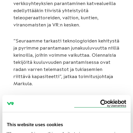
verkkoyhteyksien parantaminen katvealueilla
edellyttääkin tiivistä yhteistyötä
teleoperaattoreiden, valtion, kuntien,
viranomaisten ja VR:n kesken.
”Seuraamme tarkasti teknologioiden kehitystä
ja pyrimme parantamaan junakuuluvuutta niillä
keinoilla, joihin voimme vaikuttaa. Olennaisia
tekijöitä kuuluvuuden parantamisessa ovat
radan varren telemastot ja tukiasemien
riittävä kapasiteetti”, jatkaa toimitusjohtaja
Markula.
VR osallistui Eurooppa- ja
omistajaohjausministeri Joakim Strandin
aloitteesta perjantaina 8.11. järjestettyyn
keskustelutilaisuuteen junakuuluvuudesta
This website uses cookies
rataverkon varrella. Tilaisuudessa sovittiin