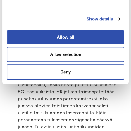
asiakkaita suunnittelemaan matkanaikaista
netinkäyttöään. Kartta auttaa esimerkiksi
Show details
palaverien suunnittelussa rataosuuksille,
joilla verkko toimii parhaiten.
www.vr.fi/wifi
Allow all
Wifin lisäksi junissa on toistimia eli laitteita,
Allow selection
jotka parantavat junan sisälle tulevan
radiosignaalin voimakkuutta, eli asiakkaiden
puheluiden kuuluvuutta ja asiakkaan
Deny
mobiilidatan toimintaa. Toistimet tulevat
uusittavaksi, koska niistä puuttuu suurin osa
5G -taajuuksista. VR jatkaa toimenpiteitään
puhelinkuuluvuuden parantamiseksi joko
junissa olevien toistimien korvaamiseksi
uusilla tai ikkunoiden laseroinnilla. Näin
parannetaan tukiasemien signaalin pääsyä
junaan. Tuleviin uusiin juniin ikkunoiden