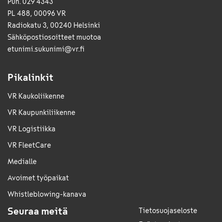
Puh. 029 4343
PL 488, 00096 VR
Radiokatu 3, 00240 Helsinki
Sähkö­posti­osoitteet muotoa
etunimi.sukunimi@vr.fi
Pikalinkit
VR Kaukoliikenne
VR Kaupunkiliikenne
VR Logistiikka
VR FleetCare
Medialle
Avoimet työpaikat
Whistleblowing-kanava
Seuraa meitä
Tietosuojaseloste