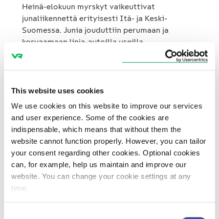
Heinä-elokuun myrskyt vaikeuttivat
junaliikennettä erityisesti Itä- ja Keski-
Suomessa. Junia jouduttiin perumaan ja
korvaamaan linja-autoilla useilla
rataosuuksilla useana päivänä. Esimerkiksi
Asta-myrskyn jälkeen Imatra−Parikkala-välillä
junat korvattiin linja-autoilla lähes kolmen
päivän ajan. VR ajaa vuorokaudessa 890
This website uses cookies
lähiliikenteen ja 310 kaukoliikenteen junaa sekä
We use cookies on this website to improve our services
500 tavarajunaa. VR tiedottaa
and user experience. Some of the cookies are
matkustajajunien täsmällisyydestä kahden
indispensable, which means that without them the
kuukauden välein. Ajankohtainen
website cannot function properly. However, you can tailor
liikennetilanne on näkyvillä asiakkaille VR:n
your consent regarding other cookies. Optional cookies
Internet-sivuilla osoitteessa www.vr.fi .
can, for example, help us maintain and improve our
website. You can change your cookie settings at any
time.
Consent