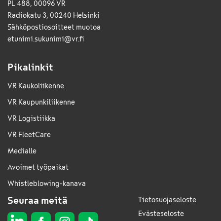
PL 488, 00096 VR
Radiokatu 3, 00240 Helsinki
Sähkö­posti­osoitteet muotoa
etunimi.sukunimi@vr.fi
Pikalinkit
VR Kaukoliikenne
VR Kaupunkiliikenne
VR Logistiikka
VR FleetCare
Medialle
Avoimet työpaikat
Whistleblowing-kanava
Seuraa meitä
Tietosuojaseloste
Evästeseloste