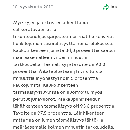
10. syyskuuta 2010
Jaa
Myrskyjen ja ukkosten aiheuttamat
sähköratavauriot ja
liikenteenohjausjärjestelmien viat heikensivät
henkilöjunien täsmällisyyttä heinä-elokuussa.
Kaukoliikenteen junista 84,3 prosenttia saapui
määräasemalleen viiden minuutin
tarkkuudella. Täsmällisyystavoite on 90,0
prosenttia. Aikataulustaan yli viisitoista
minuuttia myöhästyi noin 5 prosenttia
kaukojunista. Kaukoliikenteen
täsmällisyysluvuissa on huomioitu myös
perutut junavuorot. Pääkaupunkiseudun
lähiliikenteen täsmällisyys oli 95,6 prosenttia.
Tavoite on 97,5 prosenttia. Lähiliikenteen
mittarina on junien täsmällisyys lähtö- ja
määräasemalla kolmen minuutin tarkkuudella.