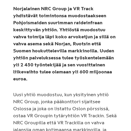
Norjalainen NRC Group ja VR Track
yhdistävät toimintonsa muodostaakseen
Pohjoismaiden suurimman raideinfraan
keskittyvän yhtiön. Yhtiöstä muodostuu
vahva toimija läpi koko arvoketjun ja sillä on
vahva asema sekä Norjan, Ruotsin että
Suomen houkuttelevilla markkinoilla.
Uuden
yhtiön palveluksessa tulee työskentelemään
yli 2 450 työntekijää ja sen vuosittainen
liikevaihto tulee olemaan yli 600 miljoonaa
euroa.
Uusi yhtiö muodostuu, kun yksityinen yhtiö
NRC Group, jonka pääkonttori sijaitsee
Oslossa ja joka on listattu Oslon pörssissä,
ostaa VR Groupin tytäryhtiön VR Trackin. Sekä
NRC Groupilla että VR Trackilla on vahva
jalansija oman kotimaansa markkinoilla, ja