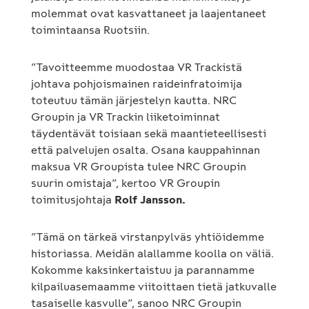
molemmat ovat kasvattaneet ja laajentaneet
toimintaansa Ruotsiin.
”Tavoitteemme muodostaa VR Trackistä
johtava pohjoismainen raideinfratoimija
toteutuu tämän järjestelyn kautta. NRC
Groupin ja VR Trackin liiketoiminnat
täydentävät toisiaan sekä maantieteellisesti
että palvelujen osalta. Osana kauppahinnan
maksua VR Groupista tulee NRC Groupin
suurin omistaja”, kertoo VR Groupin
toimitusjohtaja
Rolf Jansson.
”Tämä on tärkeä virstanpylväs yhtiöidemme
historiassa. Meidän alallamme koolla on väliä.
Kokomme kaksinkertaistuu ja parannamme
kilpailuasemaamme viitoittaen tietä jatkuvalle
tasaiselle kasvulle”, sanoo NRC Groupin