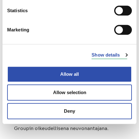
Ruotsissa. Pidemmällä aikavälillä syntyy uusia
Statistics
mahdollisuuksia yhteistyöhön maiden välillä ja
työntekijöille voi avautua uusia
uramahdollisuuksia. Myös raskas- ja
Marketing
erikoiskalustoa saadaan hyödynnettyä
monipuolisemmin.
Show details
VR Trackilla on paljon menestyksekästä
kokemusta kunnossapitohankkeista. Sitä
Allow all
arvostetaan uudessa yhtiössä erityisen paljon.
Myös VR Trackin suunnitteluosaaminen tuo
merkittävää lisäarvoa NRC Groupille ja uuden
Allow selection
yhtiön asiakkaille ympäri Pohjoismaita.
Deny
Nordea on toiminut transaktiossa VR Groupin
taloudellisena neuvonantajana ja Krogerus VR
Groupin oikeudellisena neuvonantajana.