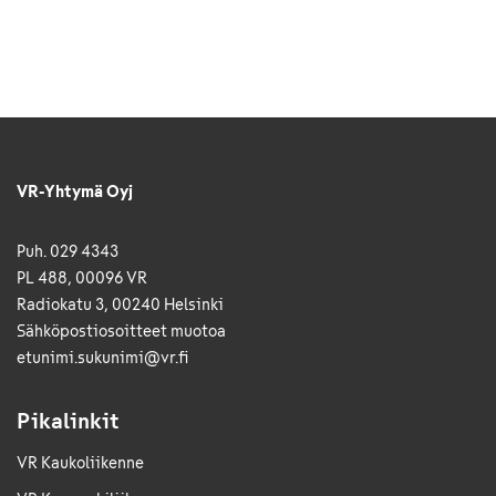
VR-Yhtymä Oyj
Puh. 029 4343
PL 488, 00096 VR
Radiokatu 3, 00240 Helsinki
Sähkö­posti­osoitteet muotoa
etunimi.sukunimi@vr.fi
Pikalinkit
VR Kaukoliikenne