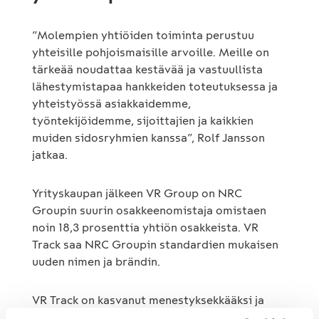
”Molempien yhtiöiden toiminta perustuu
yhteisille pohjoismaisille arvoille. Meille on
tärkeää noudattaa kestävää ja vastuullista
lähestymistapaa hankkeiden toteutuksessa ja
yhteistyössä asiakkaidemme,
työntekijöidemme, sijoittajien ja kaikkien
muiden sidosryhmien kanssa”, Rolf Jansson
jatkaa.
Yrityskaupan jälkeen VR Group on NRC
Groupin suurin osakkeenomistaja omistaen
noin 18,3 prosenttia yhtiön osakkeista. VR
Track saa NRC Groupin standardien mukaisen
uuden nimen ja brändin.
VR Track on kasvanut menestyksekkääksi ja
tehokkaaksi palvelujen tarjoajaksi Suomen ja