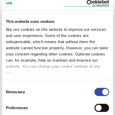
Ruotsin markkinoilla. Yhdistyminen NRC
Groupin kanssa ja suuremman yhtiön
muodostaminen on seuraava looginen askel.
This website uses cookies
NRC Group puolestaan on osoittanut
We use cookies on this website to improve our services
merkittävän kasvukykynsä aloittaessaan
and user experience. Some of the cookies are
tyhjästä vuonna 2011 ja noustessaan alan
indispensable, which means that without them the
johtavaksi toimijaksi Norjassa ja Ruotsissa.
website cannot function properly. However, you can tailor
your consent regarding other cookies. Optional cookies
”Me VR Groupilla olemme erittäin
can, for example, help us maintain and improve our
innoissamme meille tarjoutuvista
website. You can change your cookie settings at any
mahdollisuuksista tämän uuden yhtiön
time.
suurimpana osakkeenomistajana, ja aiomme
ottaa aktiivisen roolin yhtiön jatkuvassa
Consent
kehittämisessä, todennäköisesti
Necessary
Selection
hallitusjäsenyyden myötä”, Jansson jatkaa.
Yhdistyminen ei vaikuta välittömästi tai
Preferences
suoraan VR Trackin toimintoihin Suomessa ja