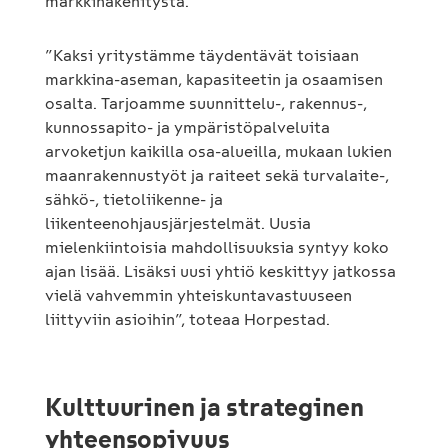
markkinakehitystä.
”Kaksi yritystämme täydentävät toisiaan
markkina-aseman, kapasiteetin ja osaamisen
osalta. Tarjoamme suunnittelu-, rakennus-,
kunnossapito- ja ympäristöpalveluita
arvoketjun kaikilla osa-alueilla, mukaan lukien
maanrakennustyöt ja raiteet sekä turvalaite-,
sähkö-, tietoliikenne- ja
liikenteenohjausjärjestelmät. Uusia
mielenkiintoisia mahdollisuuksia syntyy koko
ajan lisää. Lisäksi uusi yhtiö keskittyy jatkossa
vielä vahvemmin yhteiskuntavastuuseen
liittyviin asioihin”, toteaa Horpestad.
Kulttuurinen ja strateginen
yhteensopivuus