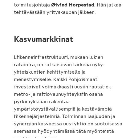
toimitusjohtaja
Øivind Horpestad
. Hän jatkaa
tehtävässään yrityskaupan jälkeen.
Kasvumarkkinat
Liikenneinfrastruktuuri, mukaan lukien
ratainfra, on ratkaisevan tärkeää nyky-
yhteiskuntien kehittymiselle ja
menestymiselle. Kaikki Pohjoismaat
investoivat voimakkaasti uusiin rautatie-,
metro- ja raitiovaunuyhteyksiin osana
pyrkimyksiään rakentaa
ympäristöystävällisempiä ja kestävämpiä
liikennejärjestelmiä. Toiminnan laajuuden ja
synergian kasvaessa uusi yhtiö on suotuisassa
asemassa hyödyntämässä tätä myönteistä