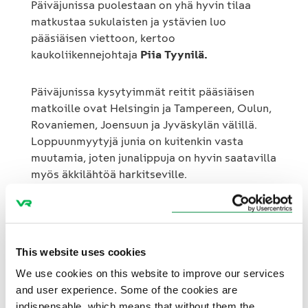
Päiväjunissa puolestaan on yhä hyvin tilaa
matkustaa sukulaisten ja ystävien luo
pääsiäisen viettoon, kertoo
kaukoliikennejohtaja
Piia Tyynilä.
Päiväjunissa kysytyimmät reitit pääsiäisen
matkoille ovat Helsingin ja Tampereen, Oulun,
Rovaniemen, Joensuun ja Jyväskylän välillä.
Loppuunmyytyjä junia on kuitenkin vasta
muutamia, joten junalippuja on hyvin saatavilla
myös äkkilähtöä harkitseville.
Pääsiäisenä junien aikatauluissa on pieniä
muutoksia verrattuna tavalliseen
viikonloppuun, sillä kiirastorstain ja
This website uses cookies
pääsiäismaanantain aikataulut on suunniteltu
We use cookies on this website to improve our services
vastaamaan viikonloppuliikennettä. Torstain
and user experience. Some of the cookies are
6.4. aikataulut muistuttavat perjantain
indispensable, which means that without them the