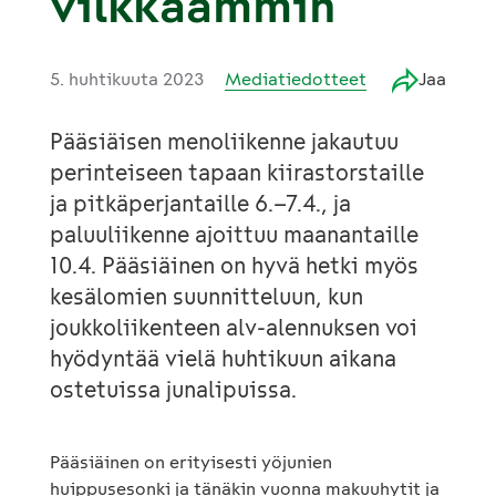
vilkkaammin
5. huhtikuuta 2023
Mediatiedotteet
Jaa
Pääsiäisen menoliikenne jakautuu
perinteiseen tapaan kiirastorstaille
ja pitkäperjantaille 6.–7.4., ja
paluuliikenne ajoittuu maanantaille
10.4. Pääsiäinen on hyvä hetki myös
kesälomien suunnitteluun, kun
joukkoliikenteen alv-alennuksen voi
hyödyntää vielä huhtikuun aikana
ostetuissa junalipuissa.
Pääsiäinen on erityisesti yöjunien
huippusesonki ja tänäkin vuonna makuuhytit ja