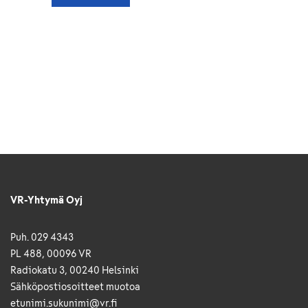
VR-Yhtymä Oyj
Puh. 029 4343
PL 488, 00096 VR
Radiokatu 3, 00240 Helsinki
Sähkö­posti­osoitteet muotoa
etunimi.sukunimi@vr.fi