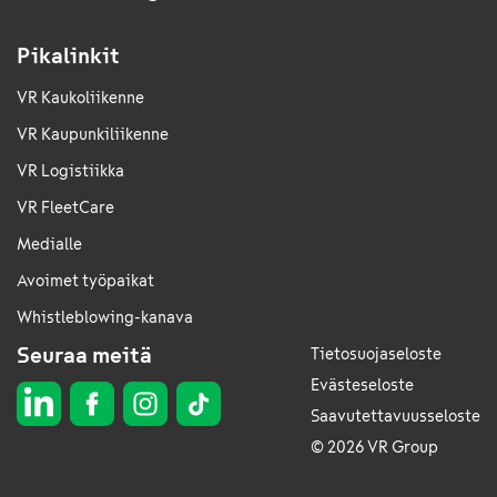
Pikalinkit
VR Kaukoliikenne
VR Kaupunkiliikenne
VR Logistiikka
VR FleetCare
Medialle
Avoimet työpaikat
Whistleblowing-kanava
Seuraa meitä
Tietosuojaseloste
Evästeseloste
Saavutettavuusseloste
© 2026 VR Group