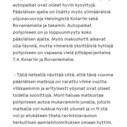
autopaikat ovat olleet hyvin kysyttyjä.
Pääsiäisen ajalle on lisätty myös ylimääräisiä
yöjunavuoroja Helsingistä Kolariin sekä
Rovaniemelle ja takaisin. Autopaikat
pohjoiseen on jo loppuunmyyty koko
pääsiäisen ajalta. Myös makuuhytit alkavat
olla täynnä, mutta viimeisiä yksittäisiä hyttejä
pohjoiseen on vapaana vielä pitkäperjantaina
7.4. Kolariin ja Rovaniemelle.
- Tällä hetkellä näyttää siltä, että tänä vuonna
pääsiäisen matkoja on varattu viime vuotta
vilkkaammin ja erityisesti yöjunat ovat olleet
todella suosittuja. Moni haluaa matkustaa
pohjoiseen autoa mukavammin junalla, jolloin
matkalla voi nukkua hyvät yöunet ja vr.fi:stä
voi jo etukäteen tilata ravintolavaunun
herkullisen aamiaistoimituksen omaan hyttiin.