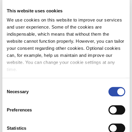
Kaukoliikenteen yhteysbussien lippuja voi
ostaa junalipun oston yhteydessä VR.fi-
This website uses cookies
sivustolta. Reittiä voi hakea suoraan
We use cookies on this website to improve our services
haluamaltaan lähtöasemalta perille
and user experience. Some of the cookies are
kohteeseen, jolloin osa matkasta taittuu
indispensable, which means that without them the
junalla ja osa bussilla. Matkahaku näyttää
website cannot function properly. However, you can tailor
parhaan junayhteyden sekä tarjoaa
your consent regarding other cookies. Optional cookies
mahdollisuuden lisätä bussimatkan samalle
can, for example, help us maintain and improve our
tilaukselle.
website. You can change your cookie settings at any
time.
Herkkuyllätyksiä pääsiäisen
menoliikenteeseen
Consent
Necessary
Selection
VR ilahduttaa menoliikenteen matkustajia
Helsingin päärautatieasemalla torstaina
Preferences
17.4.2025 klo 14-18. Lisäksi samana päivänä
lähtevissä kaukoliikenteen junissa
matkustajille on luvassa pääsiäispupun
Statistics
piilottamia suklaisia yllätyksiä.