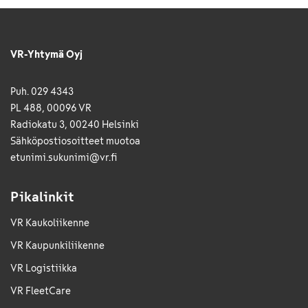
VR-Yhtymä Oyj
Puh. 029 4343
PL 488, 00096 VR
Radiokatu 3, 00240 Helsinki
Sähkö­posti­osoitteet muotoa
etunimi.sukunimi@vr.fi
Pikalinkit
VR Kaukoliikenne
VR Kaupunkiliikenne
VR Logistiikka
VR FleetCare