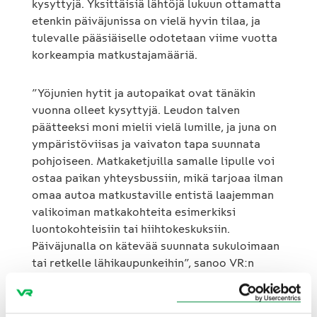
kysyttyjä. Yksittäisiä lähtöjä lukuun ottamatta
etenkin päiväjunissa on vielä hyvin tilaa, ja
tulevalle pääsiäiselle odotetaan viime vuotta
korkeampia matkustajamääriä.
”Yöjunien hytit ja autopaikat ovat tänäkin
vuonna olleet kysyttyjä. Leudon talven
päätteeksi moni mielii vielä lumille, ja juna on
ympäristöviisas ja vaivaton tapa suunnata
pohjoiseen. Matkaketjuilla samalle lipulle voi
ostaa paikan yhteysbussiin, mikä tarjoaa ilman
omaa autoa matkustaville entistä laajemman
valikoiman matkakohteita esimerkiksi
luontokohteisiin tai hiihtokeskuksiin.
Päiväjunalla on kätevää suunnata sukuloimaan
tai retkelle lähikaupunkeihin”, sanoo VR:n
kaukoliikenteen johtaja
Piia Tyynilä
.