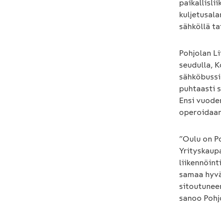
paikallisli
kuljetusala
sähköllä ta
Pohjolan Li
seudulla, K
sähköbussi
puhtaasti s
Ensi vuoden
operoidaan
”Oulu on Po
Yrityskaup
liikennöint
samaa hyvä
sitoutuneen
sanoo Pohj