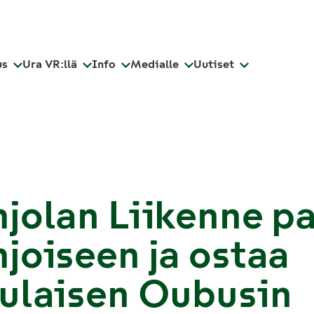
us
Ura VR:llä
Info
Medialle
Uutiset
jolan Liikenne p
joiseen ja ostaa
ulaisen Oubusin