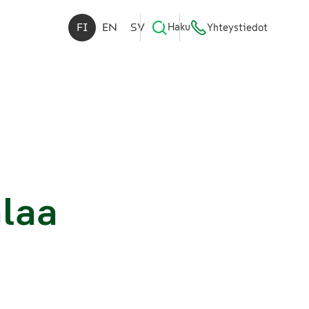
FI
EN
SV
Haku
Yhteystiedot
alaa