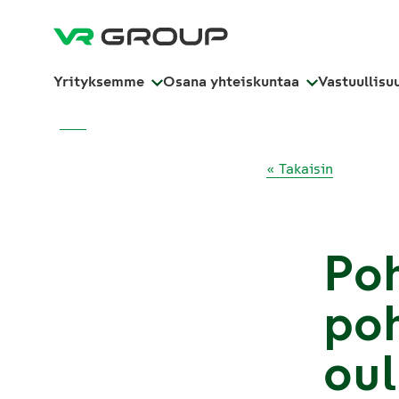
Yrityksemme
Osana yhteiskuntaa
Vastuullisu
« Takaisin
Poh
poh
oul