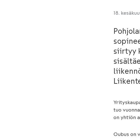
18. kesäku
Pohjola
sopinee
siirtyy
sisältä
liikenn
Liikent
Yrityskaup
tuo vuonna 
on yhtiön 
Oubus on vu