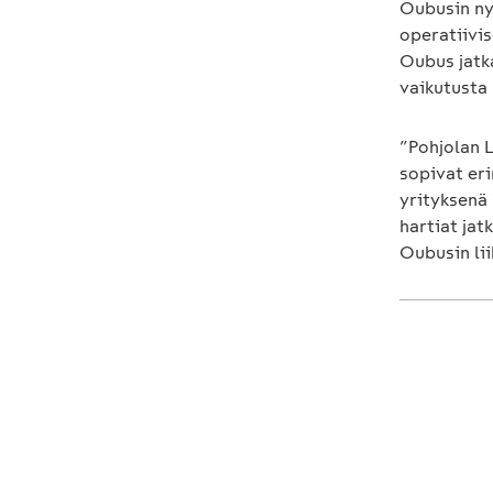
Oubusin ny
operatiivi
Oubus jatk
vaikutusta
”Pohjolan L
sopivat er
yrityksenä 
hartiat ja
Oubusin li