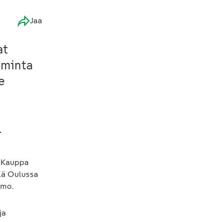
Jaa
at
iminta
e
.
. Kauppa
llä Oulussa
amo.
ja