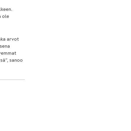
lkeen.
a ole
nka arvot
isena
ahvemmat
sä”, sanoo