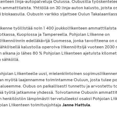
ikenteen linja-autopalveluja Oulussa. Oubusilla työskentele
n ammattilaista. Yhtiöllä on 30 linja-auton kalusto, joista o
i biokaasulla. Oubusin varikko sijaitsee Oulun Takalaanilass
ikenne työllistää noin 1 400 joukkoliikenteen ammattilaista
otkassa, Kuopiossa ja Tampereella. Pohjolan Liikenne on
liikennöinnin edelläkävijä Suomessa, jonka tavoitteena on o
ähköisellä kalustolla operoiva liikennöitsijä vuoteen 2030
 aikana jo lähes 80 % Pohjolan Liikenteen ajetuista kilomet
 sähköllä.
hjolan Liikenteelle uusi, mielenkiintoinen sopimusliikenne
an myötä laajennamme toimintamme Ouluun, josta tulee po
ialueemme. Oubus on paikallisesti tunnettu ja arvostettu to
ä työtä jatkamme yhdessä. Toivotamme Oubusin ammattita
 henkilöstön lämpimästi tervetulleeksi osaksi Pohjolan Lii
olan Liikenteen toimitusjohtaja
Janne Hattula
.