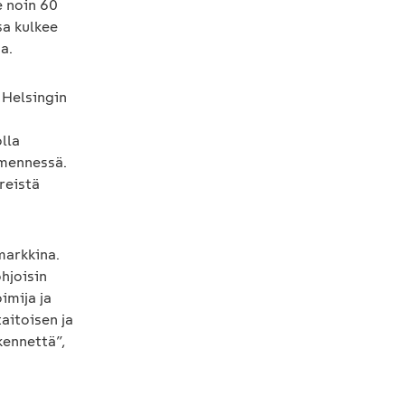
e noin 60
sa kulkee
a.
 Helsingin
lla
 mennessä.
reistä
markkina.
hjoisin
imija ja
itoisen ja
kennettä”,