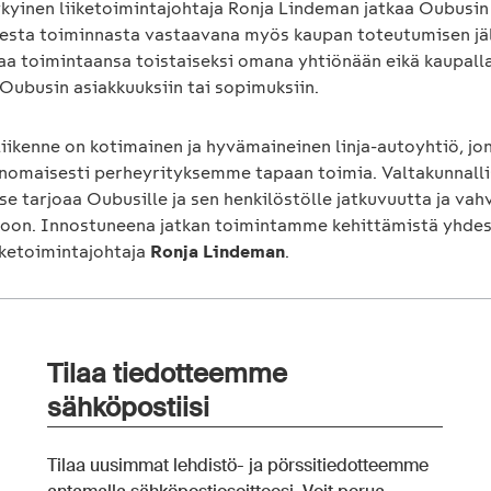
kyinen liiketoimintajohtaja Ronja Lindeman jatkaa Oubusin
sesta toiminnasta vastaavana myös kaupan toteutumisen jä
aa toimintaansa toistaiseksi omana yhtiönään eikä kaupall
 Oubusin asiakkuuksiin tai sopimuksiin.
iikenne on kotimainen ja hyvämaineinen linja-autoyhtiö, jo
inomaisesti perheyrityksemme tapaan toimia. Valtakunnall
se tarjoaa Oubusille ja sen henkilöstölle jatkuvuutta ja v
tkoon. Innostuneena jatkan toimintamme kehittämistä yhdes
iketoimintajohtaja
Ronja Lindeman
.