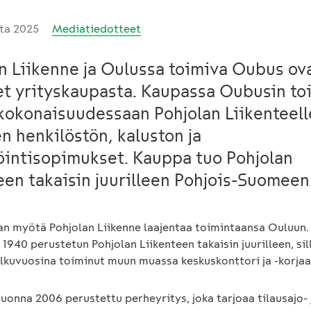
uta 2025
Mediatiedotteet
n Liikenne ja Oulussa toimiva Oubus ov
t yrityskaupasta. Kaupassa Oubusin to
 kokonaisuudessaan Pohjolan Liikenteell
en henkilöstön, kaluston ja
öintisopimukset. Kauppa tuo Pohjolan
een takaisin juurilleen Pohjois-Suomeen
an myötä Pohjolan Liikenne laajentaa toimintaansa Ouluun
1940 perustetun Pohjolan Liikenteen takaisin juurilleen, si
alkuvuosina toiminut muun muassa keskuskonttori ja -korja
onna 2006 perustettu perheyritys, joka tarjoaa tilausajo- 