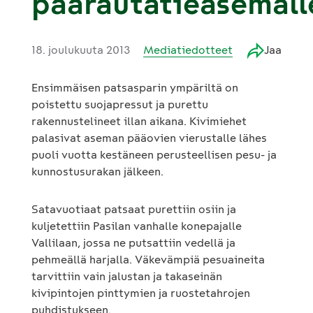
päärautatieasemall
18. joulukuuta 2013
Mediatiedotteet
Jaa
Ensimmäisen patsasparin ympäriltä on
poistettu suojapressut ja purettu
rakennustelineet illan aikana. Kivimiehet
palasivat aseman pääovien vierustalle lähes
puoli vuotta kestäneen perusteellisen pesu- ja
kunnostusurakan jälkeen.
Satavuotiaat patsaat purettiin osiin ja
kuljetettiin Pasilan vanhalle konepajalle
Vallilaan, jossa ne putsattiin vedellä ja
pehmeällä harjalla. Väkevämpiä pesuaineita
tarvittiin vain jalustan ja takaseinän
kivipintojen pinttymien ja ruostetahrojen
puhdistukseen.