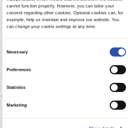
neljä graniittihahmoa kahden patsaan
cannot function properly. However, you can tailor your
ryhmissä. Toinen patsaspari paljastetaan ensi
consent regarding other cookies. Optional cookies can, for
vuoden alussa. Lue lisää ja katso kuvat
VR-
example, help us maintain and improve our website. You
konsernin Junablogista
can change your cookie settings at any time.
Consent
Necessary
Selection
Preferences
Statistics
Marketing