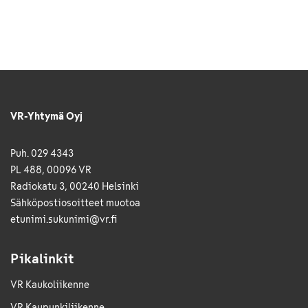
VR-Yhtymä Oyj
Puh. 029 4343
PL 488, 00096 VR
Radiokatu 3, 00240 Helsinki
Sähkö­posti­osoitteet muotoa
etunimi.sukunimi@vr.fi
Pikalinkit
VR Kaukoliikenne
VR Kaupunkiliikenne