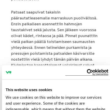
Patsaat saapuivat takaisin
päärautatieasemalle marraskuun puolivälissä.
Ensin paikalleen asennettiin hahmojen
taustakivet sekä jalusta. Sen jälkeen vuorossa
olivat kädet, rintaosa ja pää. Pinnat puunattiin
vielä paikan päällä toistamiseen saumausten
yhteydessä. Ennen telineiden purkamista ja
pressujen poistamista patsaiden käsivarsille
nostettiin vielä lyhdyt tämän päivän aikana.
Kivimiesten kannattelemat valaisimet saivat
kunnostusurakan yhteydessä uudet energiaa
säästävät led-lamput.
This website uses cookies
Emil Wikströmin suunnittelemat
Lyhdynkantajat eli Kivimiehet ovat vartioineet
We use cookies on this website to improve our services
Kaivokadun sisäänkäyntiä vuodesta 1914.
and user experience. Some of the cookies are
Rautatieaseman pääovilla seisoo yhteensä
indispensable, which means that without them the website