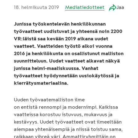
18. helmikuuta 2019
Mediatiedotteet
Jaa
Junissa työskentelevän henkilökunnan
työvaatteet uudistuvat ja yhteensä noin 2200
VR:läistä saa kevään 2019 aikana uudet
vaatteet. Vaatteiden työstö alkoi vuonna
2016 ja henkilökunta on osallistunut malliston
suunnitteluun. Uudet vaatteet alkavat näkyä
junissa helmi-maaliskuussa. Vanhat
työvaatteet hyödynnetään uusiokäytössä ja
kierrätysmateriaalina.
Uuden työvaatemalliston ilme
on entistä rennompi ja modernimpi. Kaikissa
vaatteissa korostuu istuvuus, mukavuus ja
kestävyys. Uudet työvaatteet ovat ilmeeltään
aiempaa yhtenäisempiä ja niissä toistuu sama,
raikkaan vihreä väri. Ammattiryhmittäin on