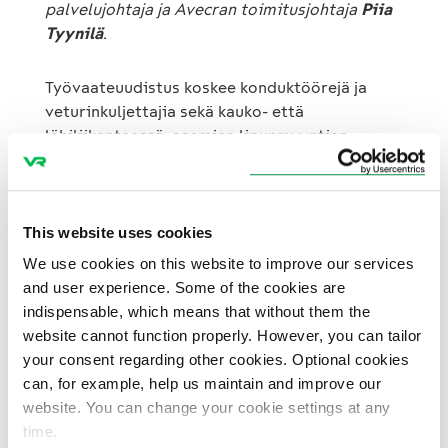
palvelujohtaja ja Avecran toimitusjohtaja
Piia
Tyynilä
.
Työvaateuudistus koskee konduktöörejä ja
veturinkuljettajia sekä kauko- että
lähiliikenteessä, asemien lipunmyyntien
palveluneuvojia sekä ravintolavaunun
junatarjoilijoita.
This website uses cookies
Toimivuutta testattiin koekäytöllä
We use cookies on this website to improve our services
and user experience. Some of the cookies are
Projekti aloitettiin kartoittamalla
indispensable, which means that without them the
henkilökunnan toiveita ja tarpeita
website cannot function properly. However, you can tailor
työvaatteiden toimivuudesta ja
your consent regarding other cookies. Optional cookies
ominaisuuksista. Suunnitteluvaiheessa
can, for example, help us maintain and improve our
henkilökunta osallistui työpajoihin ja kokeili
website. You can change your cookie settings at any
vaatteita käytännössä. Henkilöstön palautteen
time.
perusteella työvaatteiden materiaaleja, värejä