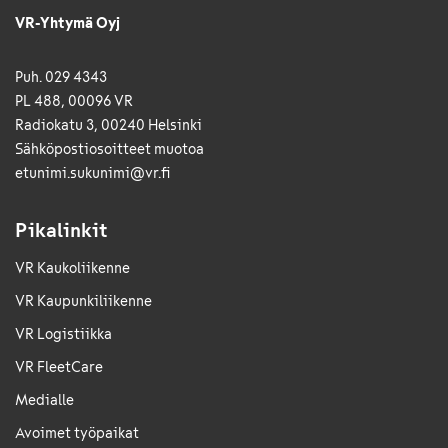
VR-Yhtymä Oyj
Puh. 029 4343
PL 488, 00096 VR
Radiokatu 3, 00240 Helsinki
Sähkö­posti­osoitteet muotoa
etunimi.sukunimi@vr.fi
Pikalinkit
VR Kaukoliikenne
VR Kaupunkiliikenne
VR Logistiikka
VR FleetCare
Medialle
Avoimet työpaikat