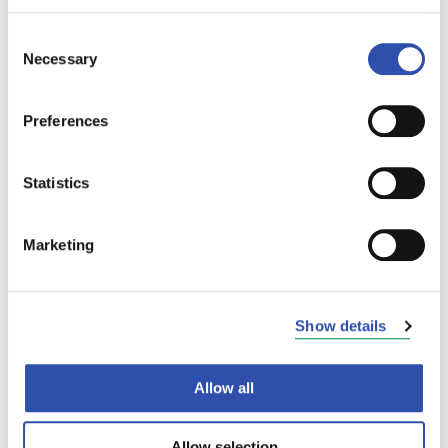
ja yksityiskohtia on tarkennettu sekä mallistoa
täydennetty.
Consent
Necessary
Selection
”Käytännön testaukset ovat olleet todella
tärkeitä, jotta voimme varmistua vaatteiden
Preferences
toimivuudesta oikeissa olosuhteissa”,
Piia
jatkaa.
Statistics
Uusien vaatteiden toimitus työntekijöille
alkaa helmikuun lopulla ja ne alkavat näkyä
Marketing
junissa heti. Vanhat työvaatteet kerätään
talteen ja hyödynnetään
kierrätysmateriaalina.
Show details
Uusi mallisto kehitettiin yhteistyössä
Allow all
toimittaja Image Wear Oy:n kanssa.
Allow selection