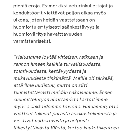
pieniä eroja. Esimerkiksi veturinkuljettajat ja
konduktöörit viettävät paljon aikaa myös
ulkona, joten heidän vaatteissaan on
huomioitu erityisesti säänkestävyys ja
huomioväritys havaittavuuden
varmistamiseksi.
”Halusimme löytää yhteisen, raikkaan ja
rennon ilmeen kaikille turvallisuudesta,
toimivuudesta, kestävyydestä ja
mukavuudesta tinkimättä
. Meille oli tärkeää,
että ilme uudistuu, mutta on silti
tunnistettavasti meidän näköisemme.
Ennen
suunnittelutyön aloittamista kartoitimme
myös asiakkaidemme toiveita.
Haluamme, että
vaatteet tukevat parasta asiakaskokemusta ja
viestivät uudistuvasta ja helposti
lähestyttävästä VR:stä, kertoo kaukoliikenteen