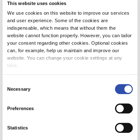
”Suurin osa perjantain kauko- ja lähiliikenteen
This website uses cookies
junista on tänään myöhässä. Emme ole
We use cookies on this website to improve our services
perumassa junavuoroja, joten oman junan
and user experience. Some of the cookies are
tilanne kannattaa tarkistaa vr.fi:stä. Olemme
indispensable, which means that without them the
äärimmäisen pahoillamme ratavaurioiden
website cannot function properly. However, you can tailor
aiheuttamasta haitasta asiakkaillemme”,
your consent regarding other cookies. Optional cookies
sanoo kaukoliikenteen johtaja
Piia Tyynilä.
can, for example, help us maintain and improve our
website. You can change your cookie settings at any
Viestimme asiakkaillemme vr.fi:ssä ja VR
time.
Matkalla -sovelluksessa sekä sosiaalisen
median kanavissamme. Myös junahenkilökunta
Consent
ohjeistaa asiakkaita junissa ja asemilla.
Necessary
Selection
Myöhästyneestä junasta voi hakea korvausta
vr.fi:n kautta, jos juna myöhästyi vähintään 60
Preferences
minuuttia lipussa näkyvästä saapumisajasta.
Ohjeet korvauksiin löytyvät
täältä.
Statistics