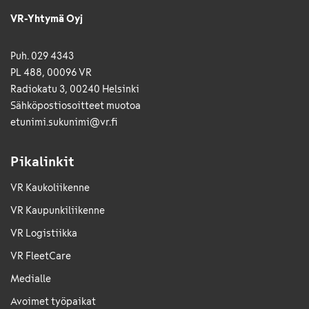
VR-Yhtymä Oyj
Puh. 029 4343
PL 488, 00096 VR
Radiokatu 3, 00240 Helsinki
Sähkö­posti­osoitteet muotoa
etunimi.sukunimi@vr.fi
Pikalinkit
VR Kaukoliikenne
VR Kaupunkiliikenne
VR Logistiikka
VR FleetCare
Medialle
Avoimet työpaikat