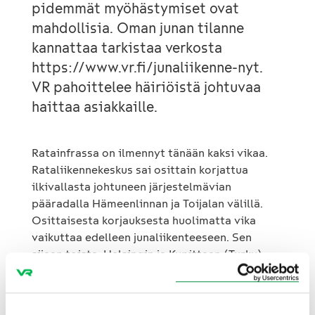
pidemmät myöhästymiset ovat
mahdollisia. Oman junan tilanne
kannattaa tarkistaa verkosta
https://www.vr.fi/junaliikenne-nyt.
VR pahoittelee häiriöistä johtuvaa
haittaa asiakkaille.
Ratainfrassa on ilmennyt tänään kaksi vikaa.
Rataliikennekeskus sai osittain korjattua
ilkivallasta johtuneen järjestelmävian
pääradalla Hämeenlinnan ja Toijalan välillä.
Osittaisesta korjauksesta huolimatta vika
vaikuttaa edelleen junaliikenteeseen. Sen
sijaan toista, Helsingin ja Kupittaan (Turku)
välisellä rantaradalla ilmennyttä
järjestelmävikaa ei olla vielä korjattu.