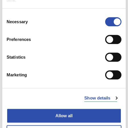
time.
Lisää tietoa verkosta
Consent
Necessary
Selection
Ratatyöt lyhentävät matka-aikoja,
Preferences
mahdollistavat junaliikenteen lisäämisen ja
vähentävät sen häiriöherkkyyttä. Lisää tietoa
ratahankkeista antaa Liikennevirasto.
Statistics
Ratatöistä johtuvat liikennejärjestelyt jatkuvat
Marketing
aina marraskuulle saakka.
Lisätietoja liikennejärjestelyistä ja
Show details
aikatauluista saa asemilta, VR
Asiakaspalvelusta 0600 41 900 (1,99€/puhelu
+ pvm) sekä Internetistä
www.vr.fi
. Ratatöistä
Allow all
vastaa Liikennevirasto.