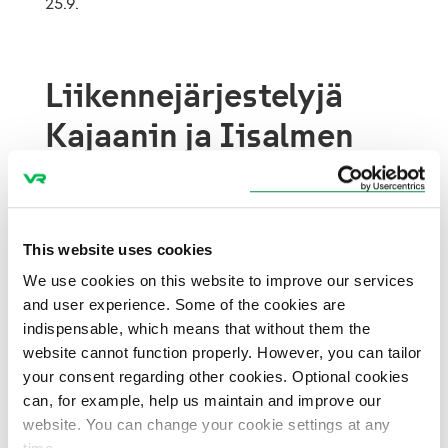
25.9.
Liikennejärjestelyjä
Kajaanin ja Iisalmen
junaliikenteessä
Iisalmi – Ylivieska -välillä korvataan
This website uses cookies
päiväjunia linja-autoilla lauantaina 26.7.
We use cookies on this website to improve our services
and user experience. Some of the cookies are
Kajaani – Oulu -välillä korvataan kaksi
indispensable, which means that without them the
päiväjunaa linja-autoilla maanantaista
website cannot function properly. However, you can tailor
perjantaihin 14.7.–27.9.
your consent regarding other cookies. Optional cookies
can, for example, help us maintain and improve our
Osa yöjunista perutaan.
website. You can change your cookie settings at any