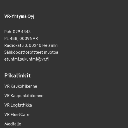
VR-Yhtymä Oyj
Puh. 029 4343
PL 488, 00096 VR
Radiokatu 3, 00240 Helsinki
Sähkö­posti­osoitteet muotoa
etunimi.sukunimi@vr.fi
Pikalinkit
VR Kaukoliikenne
VR Kaupunkiliikenne
VR Logistiikka
VR FleetCare
Medialle