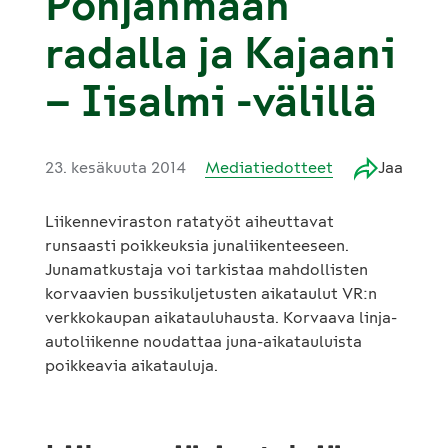
Pohjanmaan
radalla ja Kajaani
– Iisalmi -välillä
23. kesäkuuta 2014
Mediatiedotteet
Jaa
Liikenneviraston ratatyöt aiheuttavat
runsaasti poikkeuksia junaliikenteeseen.
Junamatkustaja voi tarkistaa mahdollisten
korvaavien bussikuljetusten aikataulut VR:n
verkkokaupan aikatauluhausta. Korvaava linja-
autoliikenne noudattaa juna-aikatauluista
poikkeavia aikatauluja.