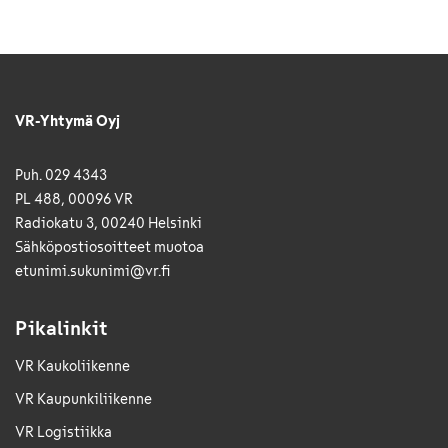
VR-Yhtymä Oyj
Puh. 029 4343
PL 488, 00096 VR
Radiokatu 3, 00240 Helsinki
Sähkö­posti­osoitteet muotoa
etunimi.sukunimi@vr.fi
Pikalinkit
VR Kaukoliikenne
VR Kaupunkiliikenne
VR Logistiikka