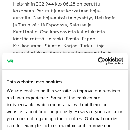
Helsinkiin IC2 944 klo 06.28 on peruttu
kokonaan. Perutut junat korvataan linja-
autoilla. Osa linja-autoista pysähtyy Helsingin
ja Turun välillä Espoossa, Salossa ja
Kupittaalla. Osa korvaavista kuljetuksista
kiertää reittiä Helsinki–Pasila–Espoo–
Kirkkonummi–Siuntio–Karjaa–Turku. Linja-
autokuljetukset lähtevät rautatieasemilta, ja
niiden lähtöpaikat on merkitty opastein. Linja-
autojen lähtöpaikat näkyvät myös VR:n
nettisivuilla. Linja-autot on merkitty VR-
tunnuksin. Linja-autot noudattavat juna-
This website uses cookies
aikatauluista poikkeavia aikatauluja. Matka-
We use cookies on this website to improve our services
ajat voivat pidentyä ja jatkoyhteydet poiketa
and user experience. Some of the cookies are
normaalista. Korvaavissa linja-
indispensable, which means that without them the
autokuljetuksissa voi matkustaa
website cannot function properly. However, you can tailor
taajamajunalipulla. Niissä käyvät myös kaikki
your consent regarding other cookies. Optional cookies
VR:n voimassa olevat kaukoliikenteen
can, for example, help us maintain and improve our
matkaliput. Mukaan voi ottaa vain