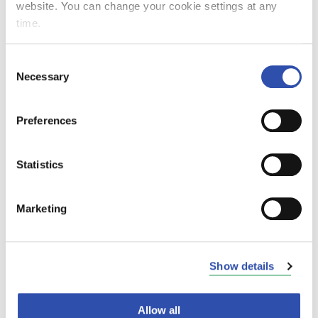
website. You can change your cookie settings at any
käsimatkatavaraa. Ratatöiden aikana joissakin
time.
junissa käytetään tavallisesta poikkeavaa
kalustoa.
Consent
Necessary
Selection
Preferences
Statistics
Marketing
Show details
Allow all