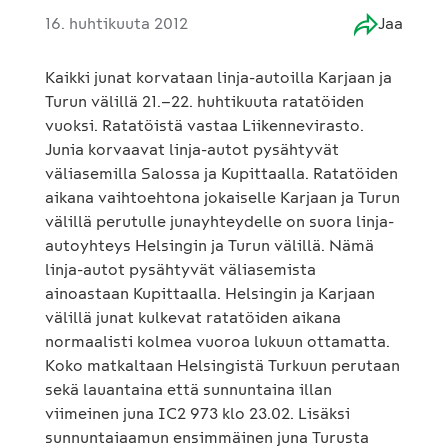
16. huhtikuuta 2012
Jaa
Kaikki junat korvataan linja-autoilla Karjaan ja
Turun välillä 21.–22. huhtikuuta ratatöiden
vuoksi. Ratatöistä vastaa Liikennevirasto.
Junia korvaavat linja-autot pysähtyvät
väliasemilla Salossa ja Kupittaalla. Ratatöiden
aikana vaihtoehtona jokaiselle Karjaan ja Turun
välillä perutulle junayhteydelle on suora linja-
autoyhteys Helsingin ja Turun välillä. Nämä
linja-autot pysähtyvät väliasemista
ainoastaan Kupittaalla. Helsingin ja Karjaan
välillä junat kulkevat ratatöiden aikana
normaalisti kolmea vuoroa lukuun ottamatta.
Koko matkaltaan Helsingistä Turkuun perutaan
sekä lauantaina että sunnuntaina illan
viimeinen juna IC2 973 klo 23.02. Lisäksi
sunnuntaiaamun ensimmäinen juna Turusta