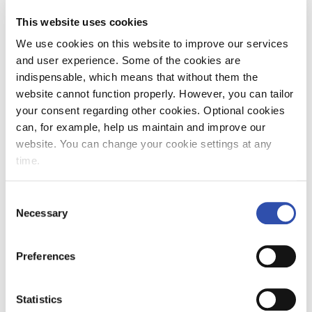
välillä sekä lähijunat Kirkkonummen ja
This website uses cookies
Karjaan välillä korvataan linja-autoilla.
We use cookies on this website to improve our services
and user experience. Some of the cookies are
Matkustajien on hyvä huomioida, että
indispensable, which means that without them the
korvaavat linja-autot noudattavat juna-
website cannot function properly. However, you can tailor
aikatauluista poikkeavia aikatauluja. Myös
your consent regarding other cookies. Optional cookies
pysähdyspaikoissa on eroja. Linja-autoissa
can, for example, help us maintain and improve our
myydään taajamajunalippuja, ja niissä
website. You can change your cookie settings at any
kelpaavat kaikki VR:n voimassa olevat
time.
kaukoliikenteen matkaliput. Busseissa voi
kuljettaa vain käsimatkatavaroita.
Consent
Necessary
Selection
Lisätietoja liikenteen poikkeusjärjestelyistä ja
korvaavien kuljetusten aikatauluista saa
VR:n
internetsivuilta
, asemien lipunmyynneistä sekä
Preferences
VR Asiakaspalvelusta numerosta 0600 41 900
(1,99 e/puhelu + pvm). Tiedot päivittyvät myös
Statistics
verkkosivujen matkahakuun
.