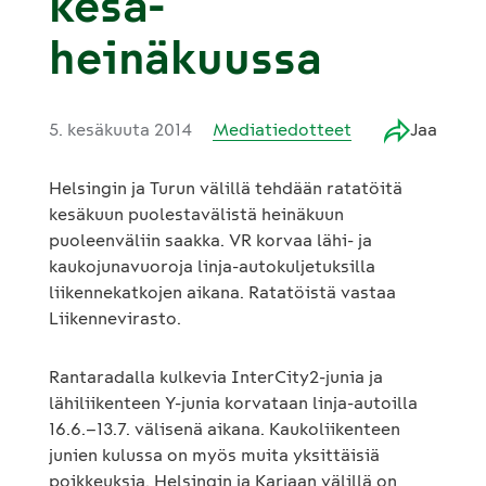
kesä-
heinäkuussa
5. kesäkuuta 2014
Mediatiedotteet
Jaa
Helsingin ja Turun välillä tehdään ratatöitä
kesäkuun puolestavälistä heinäkuun
puoleenväliin saakka. VR korvaa lähi- ja
kaukojunavuoroja linja-autokuljetuksilla
liikennekatkojen aikana. Ratatöistä vastaa
Liikennevirasto.
Rantaradalla kulkevia InterCity2-junia ja
lähiliikenteen Y-junia korvataan linja-autoilla
16.6.–13.7. välisenä aikana. Kaukoliikenteen
junien kulussa on myös muita yksittäisiä
poikkeuksia. Helsingin ja Karjaan välillä on