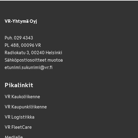
VR-Yhtymä Oyj
Puh. 029 4343
PL 488, 00096 VR
Radiokatu 3, 00240 Helsinki
Sähkö­posti­osoitteet muotoa
etunimi.sukunimi@vr.fi
Pikalinkit
VR Kaukoliikenne
VR Kaupunkiliikenne
VR Logistiikka
VR FleetCare
Medialle