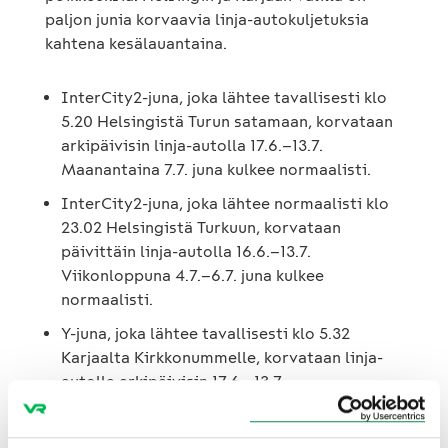
paljon junia korvaavia linja-autokuljetuksia
kahtena kesälauantaina.
InterCity2-juna, joka lähtee tavallisesti klo
5.20 Helsingistä Turun satamaan, korvataan
arkipäivisin linja-autolla 17.6.–13.7.
Maanantaina 7.7. juna kulkee normaalisti.
InterCity2-juna, joka lähtee normaalisti klo
23.02 Helsingistä Turkuun, korvataan
päivittäin linja-autolla 16.6.–13.7.
Viikonloppuna 4.7.–6.7. juna kulkee
normaalisti.
Y-juna, joka lähtee tavallisesti klo 5.32
Karjaalta Kirkkonummelle, korvataan linja-
autolla arkipäivisin 17.6.–13.7.
Lauantaina 28.6. ja 12.7. kaikki
kaukoliikenteen junat Helsingin ja Karjaan