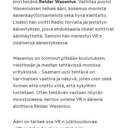
ensi kesänä
Reidar Wasenius
. Valintaa puolsi
Waseniuksen selkeä ääni, kokemus monista
äänenkäyttötilanteista sekä hyvä kielitaito.
Lisäksi hän voitti Radio Novalla järjestetyn
äänestyksen, jossa ehdokkaana olleet esittivät
ääninäytteitä. Samoin hän menestyi VR:n
sisäisessä äänestyksessä.
Wasenius on toiminut pitkään koulutuksen,
viestinnän ja median tehtävissä monissa
yrityksissä. - Saamani uusi tehtävä on
harvinaisen vaativa ja näkyvä, joten olen sekä
iloinen että otettu siitä, että kykyihini
luotetaan. Otan tehtävän vastaan nöyrän
innostuneena, kertoo uutena VR:n äänenä
aloittava Reidar Wasenius.
Ääni on tärkeä osa VR:n julkisuuskuvaa.