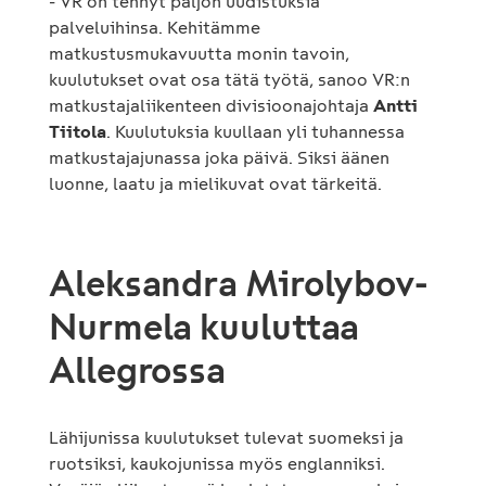
- VR on tehnyt paljon uudistuksia
palveluihinsa. Kehitämme
matkustusmukavuutta monin tavoin,
kuulutukset ovat osa tätä työtä, sanoo VR:n
matkustajaliikenteen divisioonajohtaja
Antti
Tiitola
. Kuulutuksia kuullaan yli tuhannessa
matkustajajunassa joka päivä. Siksi äänen
luonne, laatu ja mielikuvat ovat tärkeitä.
Aleksandra Mirolybov-
Nurmela kuuluttaa
Allegrossa
Lähijunissa kuulutukset tulevat suomeksi ja
ruotsiksi, kaukojunissa myös englanniksi.