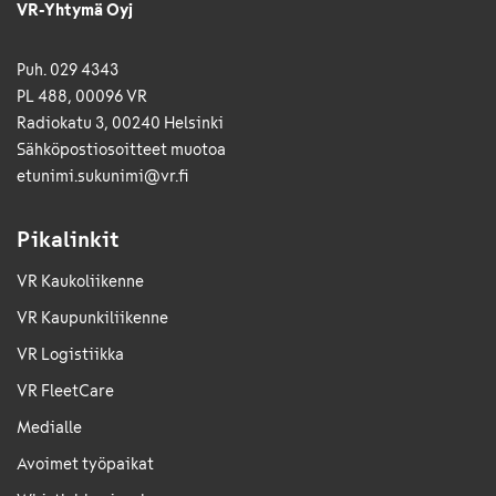
VR-Yhtymä Oyj
Puh. 029 4343
PL 488, 00096 VR
Radiokatu 3, 00240 Helsinki
Sähkö­posti­osoitteet muotoa
etunimi.sukunimi@vr.fi
Pikalinkit
VR Kaukoliikenne
VR Kaupunkiliikenne
VR Logistiikka
VR FleetCare
Medialle
Avoimet työpaikat