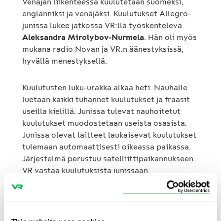
Venäjän liikenteessä kuulutetaan suomeksi,
englanniksi ja venäjäksi. Kuulutukset Allegro-
junissa lukee jatkossa VR:llä työskentelevä
Aleksandra Mirolybov-Nurmela
. Hän oli myös
mukana radio Novan ja VR:n äänestyksissä,
hyvällä menestyksellä.
Kuulutusten luku-urakka alkaa heti. Nauhalle
luetaan kaikki tuhannet kuulutukset ja fraasit
useilla kielillä. Junissa tulevat nauhoitetut
kuulutukset muodostetaan useista osasista.
Junissa olevat laitteet laukaisevat kuulutukset
tulemaan automaattisesti oikeassa paikassa.
Järjestelmä perustuu satelliittipaikannukseen.
VR vastaa kuulutuksista junissaan.
Rautatieasemien kuulutuksista vastaa
Liikennevirasto.
Haastattelupyynnöt Reidar Waseniukselle ja