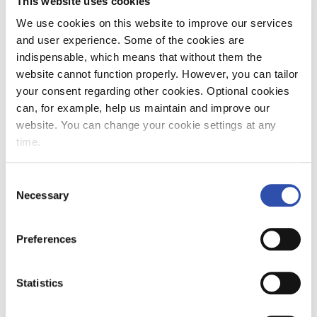
This website uses cookies
Aleksanda Mirolybov-Nurmelalle: VR Groupin
We use cookies on this website to improve our services
viestintä, viestintäpäällikkö Mika Heijari 040
and user experience. Some of the cookies are
8622100, mika.heijari(at)vr.fi
indispensable, which means that without them the
website cannot function properly. However, you can tailor
Kuuntele Reidar Waseniuksen ääninäyte
your consent regarding other cookies. Optional cookies
can, for example, help us maintain and improve our
website. You can change your cookie settings at any
time.
Consent
Julkaisuvapaat
Necessary
Selection
pressikuvat
Preferences
VR Group / Kirsi Tuura
Statistics