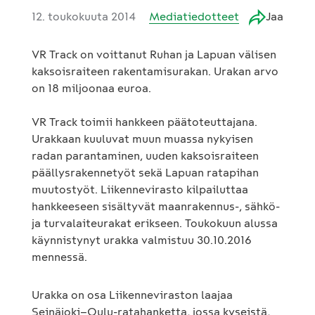
12. toukokuuta 2014
Mediatiedotteet
Jaa
VR Track on voittanut Ruhan ja Lapuan välisen
kaksoisraiteen rakentamisurakan. Urakan arvo
on 18 miljoonaa euroa.
VR Track toimii hankkeen päätoteuttajana.
Urakkaan kuuluvat muun muassa nykyisen
radan parantaminen, uuden kaksoisraiteen
päällysrakennetyöt sekä Lapuan ratapihan
muutostyöt. Liikennevirasto kilpailuttaa
hankkeeseen sisältyvät maanrakennus-, sähkö-
ja turvalaiteurakat erikseen. Toukokuun alussa
käynnistynyt urakka valmistuu 30.10.2016
mennessä.
Urakka on osa Liikenneviraston laajaa
Seinäjoki–Oulu-ratahanketta, jossa kyseistä,