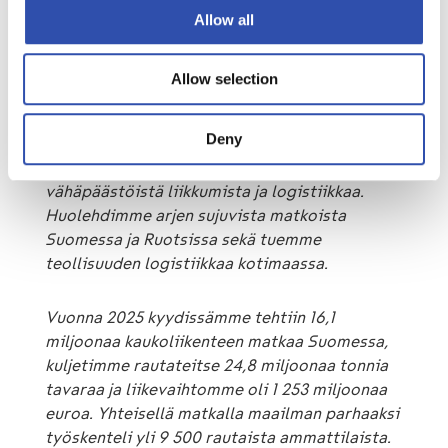
Allow all
Tietoja julkaisijasta VR-
Allow selection
Yhtymä Oyj
Deny
VR:llä teemme merkityksellistä työtä, joka
vaikuttaa tuhansien ihmisten arkeen ja edistää
vähäpäästöistä liikkumista ja logistiikkaa.
Huolehdimme arjen sujuvista matkoista
Suomessa ja Ruotsissa sekä tuemme
teollisuuden logistiikkaa kotimaassa.
Vuonna 2025 kyydissämme tehtiin 16,1
miljoonaa kaukoliikenteen matkaa Suomessa,
kuljetimme rautateitse 24,8 miljoonaa tonnia
tavaraa ja liikevaihtomme oli 1 253 miljoonaa
euroa. Yhteisellä matkalla maailman parhaaksi
työskenteli yli 9 500 rautaista ammattilaista.