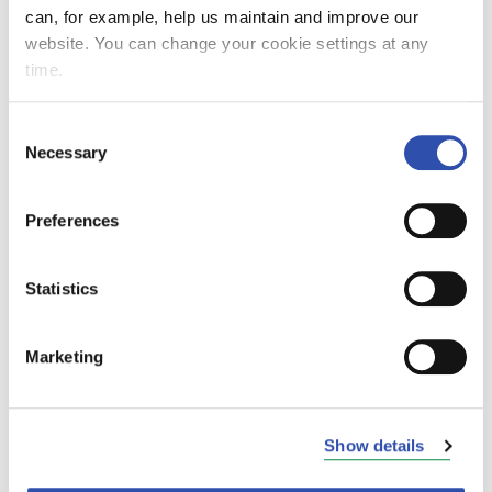
riskejä, jotka aiheutuvat matalasta
can, for example, help us maintain and improve our
talouskasvusta, ikääntyvästä väestöstä ja
website. You can change your cookie settings at any
nousevista puolustus- ja korkomenoista.
time.
Standard & Poor’sin luottoluokitus VR-Yhtymä
Consent
Necessary
Oyj:n vuonna 2022 liikkeeseenlaskemalle
Selection
joukkovelkakirjalainalle on edelleen A+.
Preferences
VR-Yhtymä Oyj
Statistics
Marketing
Yhteyshenkilöt
VR Mediadesk, +358 29 434 7123,
Show details
viestinta@vr.fi