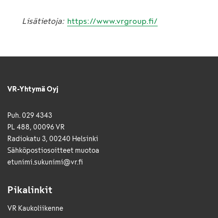
Lisätietoja:
https://www.vrgroup.fi/
VR-Yhtymä Oyj
Puh. 029 4343
PL 488, 00096 VR
Radiokatu 3, 00240 Helsinki
Sähkö­posti­osoitteet muotoa
etunimi.sukunimi@vr.fi
Pikalinkit
VR Kaukoliikenne