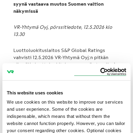
syynä vastaava muutos Suomen valtion
näkymissä
VR-Yhtymä Oyj, pörssitiedote, 12.5.2026 klo
13.30
Luottoluokituslaitos S&P Global Ratings
vahvisti 12.5.2026 VR-Yhtymä Oyj:n pitkän
aikavälin luottoluokituksen pysyvän tasolla A+
ja päivitti samalla luottoluokituksen näkymät
vakaista negatiivisiksi.
This website uses cookies
Luottoluokituksen näkymien muutos on
seurausta Suomen valtion luottoluokituksen
We use cookies on this website to improve our services
näkymien vastaavasta muutoksesta, joka
and user experience. Some of the cookies are
tehtiin 24.4.2026. Negatiiviset näkymät
indispensable, which means that without them the
heijastavat S&P Global Ratingsin mukaan
website cannot function properly. However, you can tailor
Suomen julkiseen talouteen kohdistuvia
your consent regarding other cookies. Optional cookies