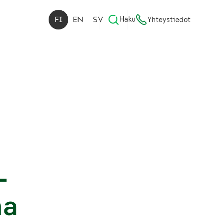
FI
EN
SV
Haku
Yhteystiedot
-
na