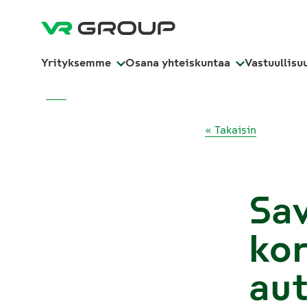
Yrityksemme
Osana yhteiskuntaa
Vastuullisu
« Takaisin
Sav
kor
aut