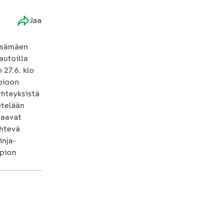
Jaa
eksämäen
autoilla
 27.6. klo
opioon
yhteyksistä
etelään
vaavat
ähtevä
inja-
opion