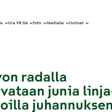
us
Ura VR:llä
Info
Medialle
Uutiset
on radalla
vataan junia linja
oilla juhannukse