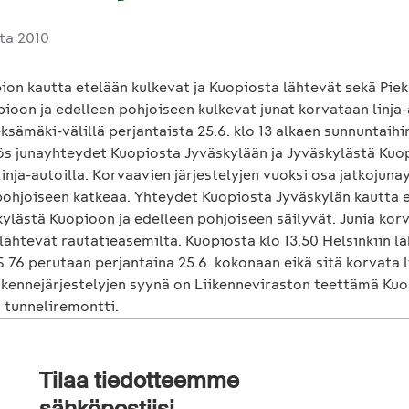
uta 2010
pion kautta etelään kulkevat ja Kuopiosta lähtevät sekä Pi
ioon ja edelleen pohjoiseen kulkevat junat korvataan linja-
sämäki-välillä perjantaista 25.6. klo 13 alkaen sunnuntaihin
yös junayhteydet Kuopiosta Jyväskylään ja Jyväskylästä Ku
inja-autoilla. Korvaavien järjestelyjen vuoksi osa jatkojuna
 pohjoiseen katkeaa. Yhteydet Kuopiosta Jyväskylän kautta 
kylästä Kuopioon ja edelleen pohjoiseen säilyvät. Junia kor
 lähtevät rautatieasemilta. Kuopiosta klo 13.50 Helsinkiin l
 76 perutaan perjantaina 25.6. kokonaan eikä sitä korvata l
iikennejärjestelyjen syynä on Liikenneviraston teettämä Ku
tunneliremontti.