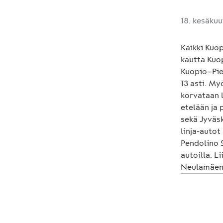
18. kesäku
Kaikki Kuo
kautta Kuop
Kuopio–Piek
13 asti. M
korvataan l
etelään ja
sekä Jyväs
linja-autot
Pendolino S
autoilla. L
Neulamäen 