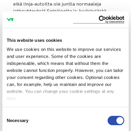
eikä linja-autoilta ole junilla normaaleja
jatkoyhteyksiä Seinäjoelta ja Jyväskylästä.
Tarvittaessa jatkoyhteyksiä hoidetaan
korvaavin taksikuljetuksin. Korvaaviin
kuljetuksiin myydään taajamajunalippuja ja
niissä käyvät myös kaikki VR:n voimassa
This website uses cookies
olevat kaukoliikenteen matkaliput.
We use cookies on this website to improve our services
Matkustajien toivotaan ostavan lippunsa
and user experience. Some of the cookies are
etukäteen. Linja-autoissa voidaan kuljettaa
indispensable, which means that without them the
vain käsimatkatavaraa.
website cannot function properly. However, you can tailor
your consent regarding other cookies. Optional cookies
can, for example, help us maintain and improve our
website. You can change your cookie settings at any
time.
Consent
Necessary
Selection