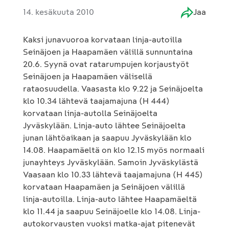
14. kesäkuuta 2010
Jaa
Kaksi junavuoroa korvataan linja-autoilla
Seinäjoen ja Haapamäen välillä sunnuntaina
20.6. Syynä ovat ratarumpujen korjaustyöt
Seinäjoen ja Haapamäen välisellä
rataosuudella. Vaasasta klo 9.22 ja Seinäjoelta
klo 10.34 lähtevä taajamajuna (H 444)
korvataan linja-autolla Seinäjoelta
Jyväskylään. Linja-auto lähtee Seinäjoelta
junan lähtöaikaan ja saapuu Jyväskylään klo
14.08. Haapamäeltä on klo 12.15 myös normaali
junayhteys Jyväskylään. Samoin Jyväskylästä
Vaasaan klo 10.33 lähtevä taajamajuna (H 445)
korvataan Haapamäen ja Seinäjoen välillä
linja-autoilla. Linja-auto lähtee Haapamäeltä
klo 11.44 ja saapuu Seinäjoelle klo 14.08. Linja-
autokorvausten vuoksi matka-ajat pitenevät