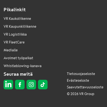
Pikalinkit
VR Kaukoliikenne
VR Kaupunkiliikenne
VR Logistiikka
VR FleetCare
Medialle
Avoimet työpaikat
Whistleblowing-kanava
Seuraa meitä
Tietosuojaseloste
Evästeseloste
Saavutettavuusseloste
© 2026 VR Group