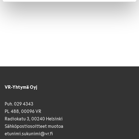
VR-Yhtymä Oyj
Puh. 029 4343
PL 488, 00096 VR
Radiokatu 3, 00240 Helsinki
Sähkö­posti­osoitteet muotoa
etunimi.sukunimi@vr.fi