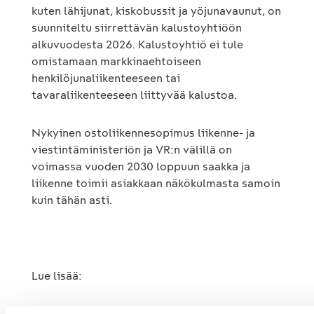
kuten lähijunat, kiskobussit ja yöjunavaunut, on
suunniteltu siirrettävän kalustoyhtiöön
alkuvuodesta 2026. Kalustoyhtiö ei tule
omistamaan markkinaehtoiseen
henkilöjunaliikenteeseen tai
tavaraliikenteeseen liittyvää kalustoa.
Nykyinen ostoliikennesopimus liikenne- ja
viestintäministeriön ja VR:n välillä on
voimassa vuoden 2030 loppuun saakka ja
liikenne toimii asiakkaan näkökulmasta samoin
kuin tähän asti.
Lue lisää:
-VR:n pörssitiedote 9.10.2025:
VR-Yhtymä