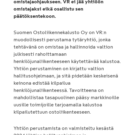
omistajaohjaukseen. VR ei jää yhtiöön
omistajaksi eikä osallistu sen
päätöksentekoon.
Suomen Ostoliikennekalusto Oy on VR:n
muodollisesti perustama tytäryhtiö, jonka
tehtävänä on omistaa ja hallinnoida valtion
julkisesti rahoittamaan
henkilöjunaliikenteeseen käytettävää kalustoa.
Yhtiön perustaminen on kirjattu valtion
hallitusohjelmaan, ja sitä pidetään keskeisenä
keinona edistää kilpailua
henkilöjunaliikenteessä. Tavoitteena on
mahdollistaa tasapuolinen pääsy markkinoille
uusille toimijoille tarjoamalla kalustoa
kilpailutettuun ostoliikenteeseen.
Yhtiön perustamista on valmisteltu kesästä