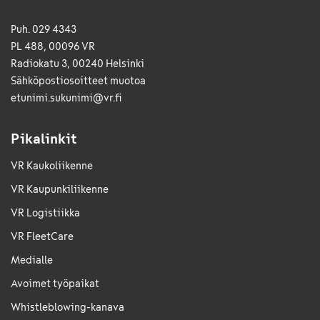
Puh. 029 4343
PL 488, 00096 VR
Radiokatu 3, 00240 Helsinki
Sähkö­posti­osoitteet muotoa
etunimi.sukunimi@vr.fi
Pikalinkit
VR Kaukoliikenne
VR Kaupunkiliikenne
VR Logistiikka
VR FleetCare
Medialle
Avoimet työpaikat
Whistleblowing-kanava