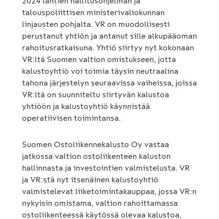
2024 lähtien hallitusohjelman ja
talouspoliittisen ministerivaliokunnan
linjausten pohjalta. VR on muodollisesti
perustanut yhtiön ja antanut sille alkupääoman
rahoitusratkaisuna. Yhtiö siirtyy nyt kokonaan
VR:ltä Suomen valtion omistukseen, jotta
kalustoyhtiö voi toimia täysin neutraalina
tahona järjestelyn seuraavissa vaiheissa, joissa
VR:ltä on suunniteltu siirtyvän kalustoa
yhtiöön ja kalustoyhtiö käynnistää
operatiivisen toimintansa.
Suomen Ostoliikennekalusto Oy vastaa
jatkossa valtion ostoliikenteen kaluston
hallinnasta ja investointien valmistelusta. VR
ja VR:stä nyt itsenäinen kalustoyhtiö
valmistelevat liiketoimintakauppaa, jossa VR:n
nykyisin omistama, valtion rahoittamassa
ostoliikenteessä käytössä olevaa kalustoa,