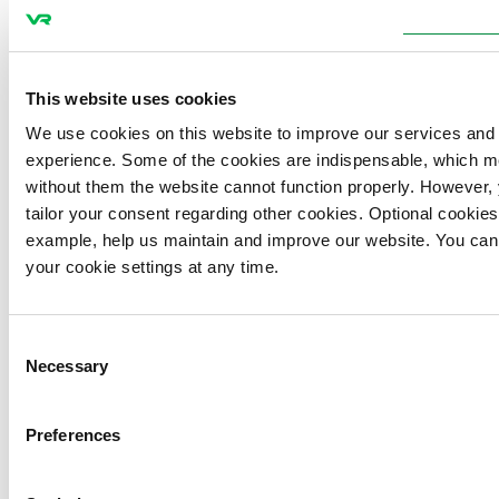
Oyj:n ylimääräinen yhtiökokous – Suomen
Ostoliikennekalusto Oy:n koko osakekanta
siirtyy Suomen valtiolle | VR Group
This website uses cookies
We use cookies on this website to improve our services and
-Valtioneuvoston tiedote 9.10.2025:
Valtio-
experience. Some of the cookies are indispensable, which m
omisteinen ostoliikenteen kalustoyhtiö
without them the website cannot function properly. However,
aloittaa toimintansa 2026 - Valtioneuvosto
tailor your consent regarding other cookies. Optional cookies
example, help us maintain and improve our website. You ca
-VR:n uutinen 17.6.2025 kalustoyhtiöön
your cookie settings at any time.
liittyen:
https://www.vrgroup.fi/fi/vrgroup/uutiset/
kalustoyhtio-mahdollistaa-ostojunaliikenteen-
tulevan-kilpailutuksen-170620251729/
Consent
Necessary
Selection
Preferences