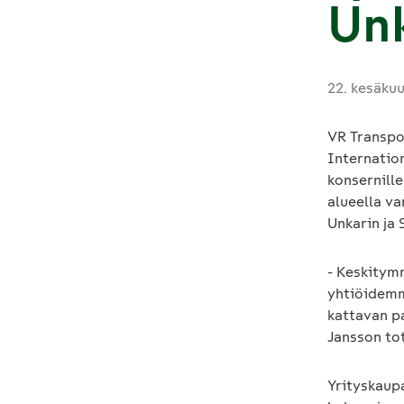
Un
22. kesäku
VR Transpo
Internatio
konsernille
alueella va
Unkarin ja
- Keskitym
yhtiöidemm
kattavan p
Jansson to
Yrityskaup