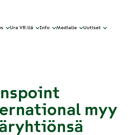
us
Ura VR:llä
Info
Medialle
Uutiset
anspoint
ernational myy
äryhtiönsä