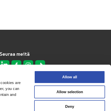
Seuraa meitä
Allow all
 cookies are
er, you can
Allow selection
Tietosuojaseloste
intain and
Evästeseloste
Deny
Saavutettavuusseloste