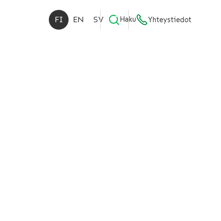
FI
EN
SV
Haku
Yhteystiedot