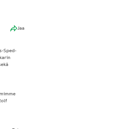
Jaa
ns-Sped-
karin
sekä
oimimme
Rolf