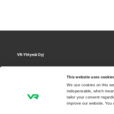
VR-Yhtymä Oyj
Puh. 029 4343
PL 488, 00096 VR
This website uses cookie
Radiokatu 3, 00240 Helsinki
We use cookies on this we
Sähkö­posti­osoitteet muotoa
indispensable, which mean
etunimi.sukunimi@vr.fi
tailor your consent regard
improve our website. You 