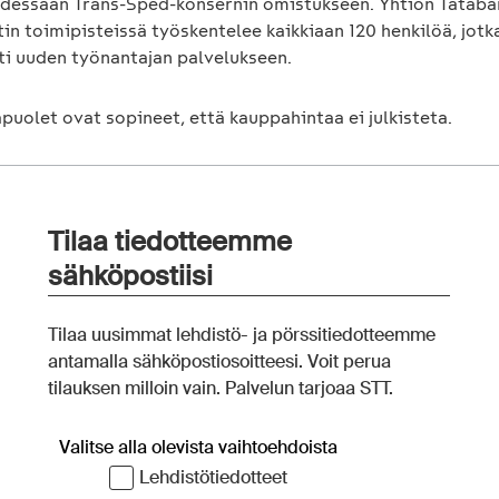
dessaan Trans-Sped-konsernin omistukseen. Yhtiön Tatabá
in toimipisteissä työskentelee kaikkiaan 120 henkilöä, jotka
ti uuden työnantajan palvelukseen.
uolet ovat sopineet, että kauppahintaa ei julkisteta.