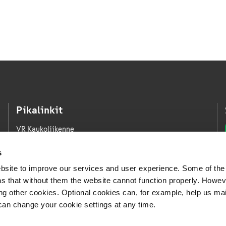
Pikalinkit
VR Kaukoliikenne
VR Kaupunkiliikenne
s
VR Logistiikka
bsite to improve our services and user experience. Some of the
VR FleetCare
s that without them the website cannot function properly. Howev
ing other cookies. Optional cookies can, for example, help us ma
Medialle
can change your cookie settings at any time.
Avoimet työpaikat