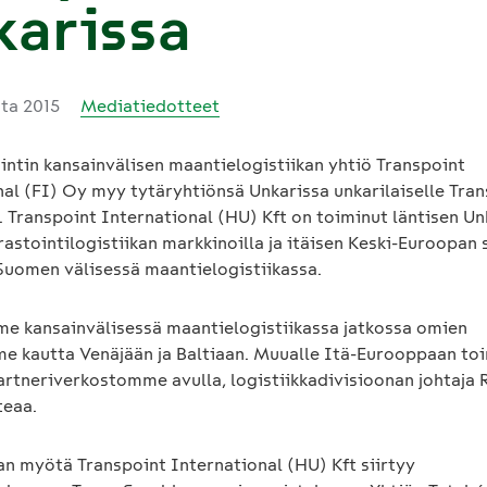
karissa
uta 2015
Mediatiedotteet
intin kansainvälisen maantielogistiikan yhtiö Transpoint
nal (FI) Oy myy tytäryhtiönsä Unkarissa unkarilaiselle Tra
. Transpoint International (HU) Kft on toiminut läntisen Un
rastointilogistiikan markkinoilla ja itäisen Keski-Euroopan 
 Suomen välisessä maantielogistiikassa.
me kansainvälisessä maantielogistiikassa jatkossa omien
e kautta Venäjään ja Baltiaan. Muualle Itä-Eurooppaan t
artneriverkostomme avulla, logistiikkadivisioonan johtaja 
teaa.
an myötä Transpoint International (HU) Kft siirtyy