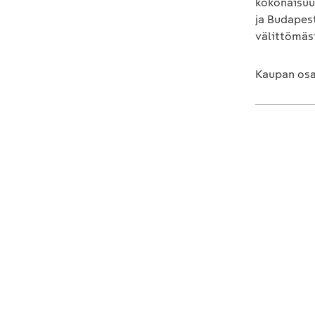
kokonaisuu
ja Budapest
välittömäs
Kaupan osap