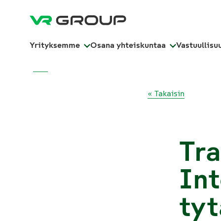
Yrityksemme
Osana yhteiskuntaa
Vastuullisu
« Takaisin
Tr
Int
tyt