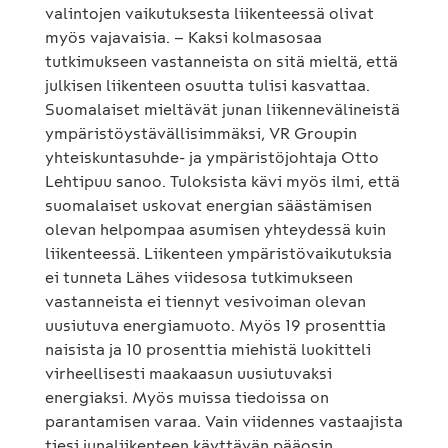
valintojen vaikutuksesta liikenteessä olivat
myös vajavaisia. – Kaksi kolmasosaa
tutkimukseen vastanneista on sitä mieltä, että
julkisen liikenteen osuutta tulisi kasvattaa.
Suomalaiset mieltävät junan liikennevälineistä
ympäristöystävällisimmäksi, VR Groupin
yhteiskuntasuhde- ja ympäristöjohtaja Otto
Lehtipuu sanoo. Tuloksista kävi myös ilmi, että
suomalaiset uskovat energian säästämisen
olevan helpompaa asumisen yhteydessä kuin
liikenteessä. Liikenteen ympäristövaikutuksia
ei tunneta Lähes viidesosa tutkimukseen
vastanneista ei tiennyt vesivoiman olevan
uusiutuva energiamuoto. Myös 19 prosenttia
naisista ja 10 prosenttia miehistä luokitteli
virheellisesti maakaasun uusiutuvaksi
energiaksi. Myös muissa tiedoissa on
parantamisen varaa. Vain viidennes vastaajista
tiesi junaliikenteen käyttävän pääosin