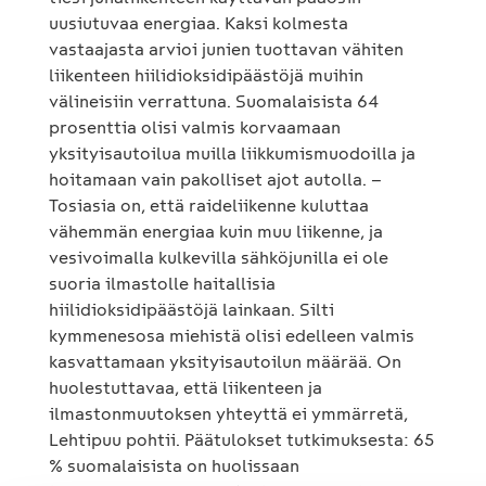
uusiutuvaa energiaa. Kaksi kolmesta
vastaajasta arvioi junien tuottavan vähiten
liikenteen hiilidioksidipäästöjä muihin
välineisiin verrattuna. Suomalaisista 64
prosenttia olisi valmis korvaamaan
yksityisautoilua muilla liikkumismuodoilla ja
hoitamaan vain pakolliset ajot autolla. –
Tosiasia on, että raideliikenne kuluttaa
vähemmän energiaa kuin muu liikenne, ja
vesivoimalla kulkevilla sähköjunilla ei ole
suoria ilmastolle haitallisia
hiilidioksidipäästöjä lainkaan. Silti
kymmenesosa miehistä olisi edelleen valmis
kasvattamaan yksityisautoilun määrää. On
huolestuttavaa, että liikenteen ja
ilmastonmuutoksen yhteyttä ei ymmärretä,
Lehtipuu pohtii. Päätulokset tutkimuksesta: 65
% suomalaisista on huolissaan