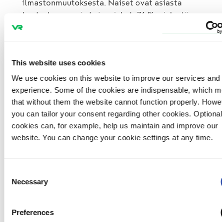
ilmastonmuutoksesta. Naiset ovat asiasta
huolestuneempia kuin miehet. 76 % mielestä
liikenteen päästöillä on suuri tai kohtalaisen
suuri vaikutus ilmastonmuutokseen. 69 %
vastaajista on sitä mieltä, että julkisen
liikenteen osuutta tulisi nostaa. Lyhyillä
This website uses cookies
matkoilla mieluisin oman auton käyttöä
We use cookies on this website to improve our services and
korvaava liikkumistapa on pyöräily (63 %
experience. Some of the cookies are indispensable, which 
vastaajista), pitkillä matkoilla juna (56 %).
that without them the website cannot function properly. Howe
Tutkimuksen tiedot kerättiin web-kyselynä
you can tailor your consent regarding other cookies. Optiona
2.5.–5.5.2013 välisenä aikana YouGov Groupin
cookies can, for example, help us maintain and improve our
kuluttajapaneelissa, vastaajia kertyi yhteensä
website. You can change your cookie settings at any time.
1009. Kohderyhmään kuuluvat 18–74-vuotiaat
suomalaiset. Sekä lähtöotos että lopullinen
vastaajajoukko painotettiin väestöä
Consent
edustavaksi. Tutkimuksen virhemarginaali on
Necessary
Selection
±2,8 prosenttiyksikköä suuntaansa.
Tutkimuksen toteutti YouGov Finland.
Preferences