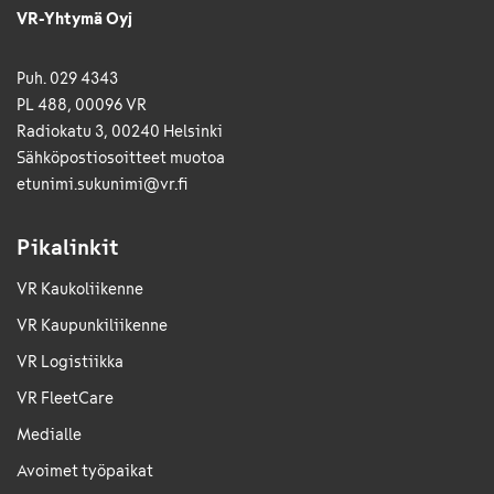
VR-Yhtymä Oyj
Puh. 029 4343
PL 488, 00096 VR
Radiokatu 3, 00240 Helsinki
Sähkö­posti­osoitteet muotoa
etunimi.sukunimi@vr.fi
Pikalinkit
VR Kaukoliikenne
VR Kaupunkiliikenne
VR Logistiikka
VR FleetCare
Medialle
Avoimet työpaikat