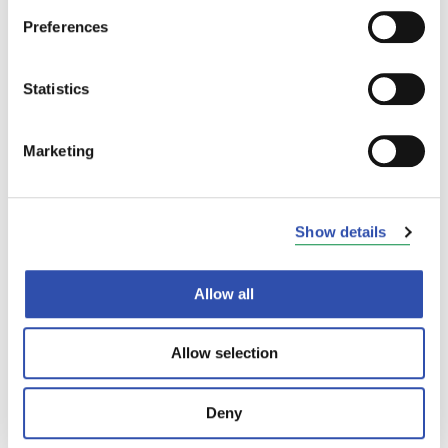
myös VR:n kanssa yhteistyötä tekevien
Preferences
matkatoimistojen kautta.
Helsingin ja Moskovan välisessä
Statistics
junaliikenteessä on meneillään juhlavuosi.
Yöjunat alkoivat kulkea suoraan Helsingistä
Marketing
Moskovaan vuonna 1954. Junayhteys, joka
nimettiin vuonna 1982 Tolstoiksi, täyttää siis
tänä vuonna 60 vuotta.
Show details
Allow all
Allow selection
Deny