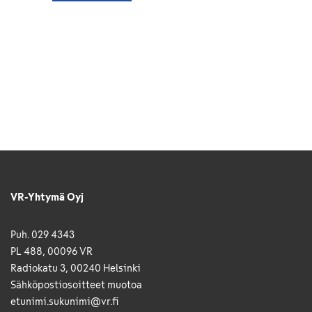
VR-Yhtymä Oyj
Puh. 029 4343
PL 488, 00096 VR
Radiokatu 3, 00240 Helsinki
Sähkö­posti­osoitteet muotoa
etunimi.sukunimi@vr.fi