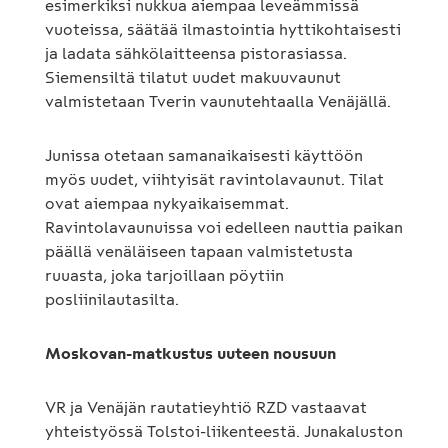
esimerkiksi nukkua aiempaa leveämmissä
vuoteissa, säätää ilmastointia hyttikohtaisesti
ja ladata sähkölaitteensa pistorasiassa.
Siemensiltä tilatut uudet makuuvaunut
valmistetaan Tverin vaunutehtaalla Venäjällä.
Junissa otetaan samanaikaisesti käyttöön
myös uudet, viihtyisät ravintolavaunut. Tilat
ovat aiempaa nykyaikaisemmat.
Ravintolavaunuissa voi edelleen nauttia paikan
päällä venäläiseen tapaan valmistetusta
ruuasta, joka tarjoillaan pöytiin
posliinilautasilta.
Moskovan-matkustus uuteen nousuun
VR ja Venäjän rautatieyhtiö RZD vastaavat
yhteistyössä Tolstoi-liikenteestä. Junakaluston