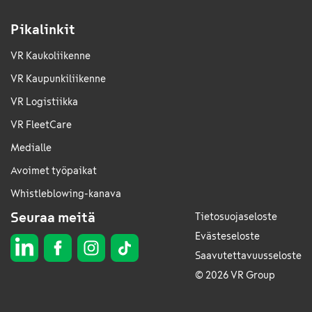
Pikalinkit
VR Kaukoliikenne
VR Kaupunkiliikenne
VR Logistiikka
VR FleetCare
Medialle
Avoimet työpaikat
Whistleblowing-kanava
Seuraa meitä
Tietosuojaseloste
Evästeseloste
Saavutettavuusseloste
© 2026 VR Group