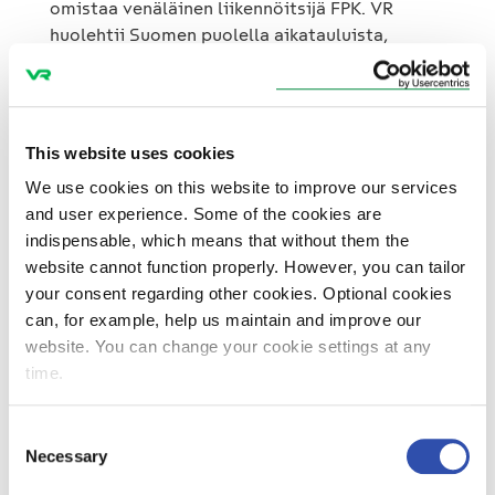
omistaa venäläinen liikennöitsijä FPK. VR
huolehtii Suomen puolella aikatauluista,
vetureista ja päivittäishuollosta. Jokaisessa
junassa työskentelee kotimaan rajojen sisällä
myös VR:n konduktööri.
This website uses cookies
– Pietarin ja Helsingin välillä kulkeva Allegro-
We use cookies on this website to improve our services
juna on saavuttanut suuren suosion. Haluamme
and user experience. Some of the cookies are
kääntää myös Moskovan-matkustuksen uuteen
indispensable, which means that without them the
nousuun. Uudistuva kalusto parantaa Tolstoin
website cannot function properly. However, you can tailor
matkustusmukavuutta entisestään, toteaa
your consent regarding other cookies. Optional cookies
VR:n divisioonajohtaja
Antti Tiitola
.
can, for example, help us maintain and improve our
website. You can change your cookie settings at any
Suomessa Tolstoi-junaan voi hankkia lippuja
time.
www.vr.fi-sivuston verkkokaupasta, VR
Asiakaspalvelusta, asemilta ja VR:n yritys- ja
Consent
ryhmämyynnistä. Lippuautomaatista voi
Necessary
Selection
noutaa etukäteen ostetun lipun. Lippuja saa