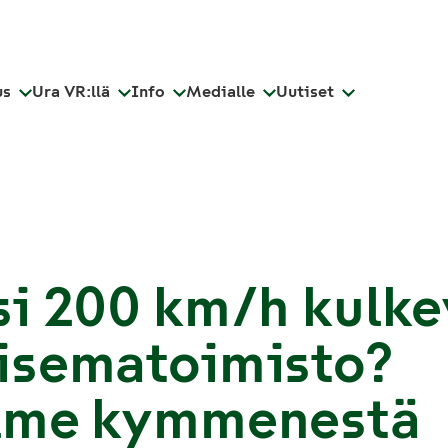
us
Ura VR:llä
Info
Medialle
Uutiset
i 200 km/h kulke
isematoimisto?
lme kymmenestä