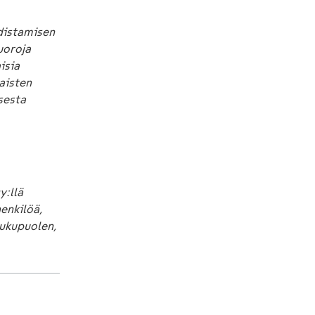
distamisen
uoroja
isia
laisten
sesta
y:llä
enkilöä,
sukupuolen,