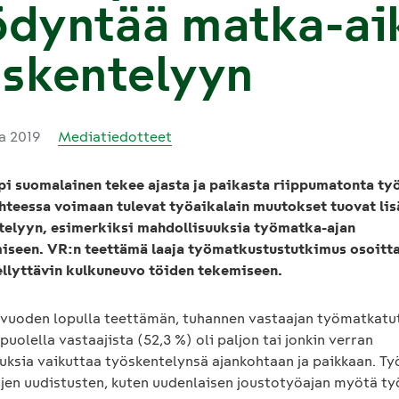
ödyntää matka-ai
öskentelyyn
ta 2019
Mediatiedotteet
i suomalainen tekee ajasta ja paikasta riippumatonta ty
teessa voimaan tulevat työaikalain muutokset tuovat lis
stelyyn, esimerkiksi mahdollisuuksia työmatka-ajan
seen. VR:n teettämä laaja työmatkustustutkimus osoitta
ellyttävin kulkuneuvo töiden tekemiseen.
 vuoden lopulla teettämän, tuhannen vastaajan työmatkat
puolella vastaajista (52,3 %) oli paljon tai jonkin verran
uksia vaikuttaa työskentelynsä ajankohtaan ja paikkaan. Ty
ujen uudistusten, kuten uudenlaisen joustotyöajan myötä ty