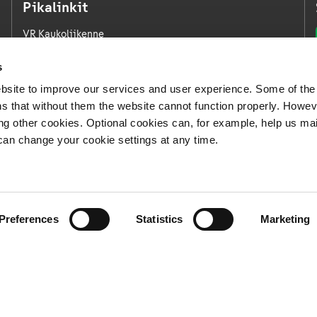
Pikalinkit
VR Kaukoliikenne
VR Kaupunkiliikenne
s
VR Logistiikka
bsite to improve our services and user experience. Some of the
VR FleetCare
s that without them the website cannot function properly. Howev
ing other cookies. Optional cookies can, for example, help us ma
Medialle
can change your cookie settings at any time.
Avoimet työpaikat
Whistleblowing-kanava
Preferences
Statistics
Marketing