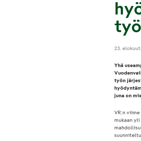
hy
ty
23. elokuu
Yhä useamp
Vuodenvaih
työn järje
hyödyntämi
juna on mi
VR:n viime
mukaan yli 
mahdollisu
suunnitelt