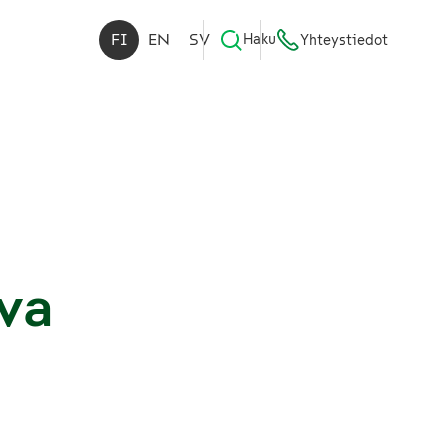
FI
EN
SV
Haku
Yhteystiedot
va