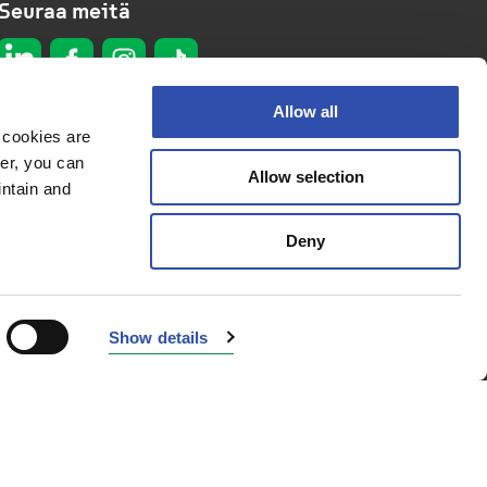
Seuraa meitä
Allow all
 cookies are
er, you can
Allow selection
Tietosuojaseloste
intain and
Evästeseloste
Deny
Saavutettavuusseloste
© 2026 VR Group
Show details