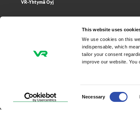
VR-Yhtymä Oyj
Puh. 029 4343
PL 488, 00096 VR
This website uses cookie
Radiokatu 3, 00240 Helsinki
We use cookies on this we
Sähkö­posti­osoitteet muotoa
indispensable, which mean
etunimi.sukunimi@vr.fi
tailor your consent regard
improve our website. You 
Consent
Necessary
Selection