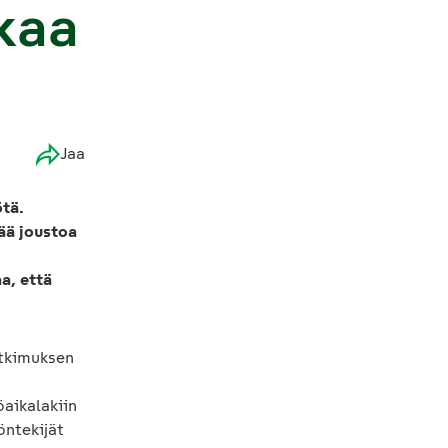
kaa
Jaa
ötä.
ää joustoa
a, että
utkimuksen
öaikalakiin
öntekijät