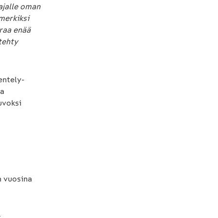
ajalle oman
merkiksi
uraa enää
tehty
entely-
aa
uvoksi
n vuosina
.