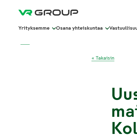
Yrityksemme
Osana yhteiskuntaa
Vastuullisu
« Takaisin
Uus
ma
Ko