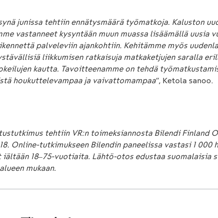
synä junissa tehtiin ennätysmäärä työmatkoja. Kaluston uu
emme vastanneet kysyntään muun muassa lisäämällä uusia v
ikennettä palveleviin ajankohtiin. Kehitämme myös uudenla
tävällisiä liikkumisen ratkaisuja matkaketjujen saralla eri
okeilujen kautta. Tavoitteenamme on tehdä työmatkustami
tistä houkuttelevampaa ja vaivattomampaa
”, Ketola sanoo.
ustutkimus tehtiin VR:n toimeksiannosta Bilendi Finland O
18. Online-tutkimukseen Bilendin paneelissa vastasi 1 000 h
t iältään 18‒75-vuotiaita. Lähtö-otos edustaa suomalaisia 
inalueen mukaan.