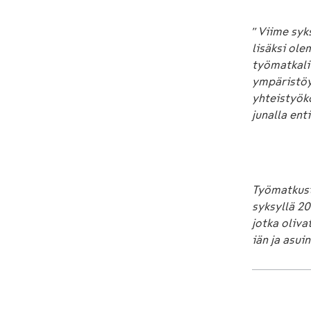
”
Viime syk
lisäksi ol
työmatkali
ympäristöys
yhteistyök
junalla en
Työmatkust
syksyllä 20
jotka oliva
iän ja asu