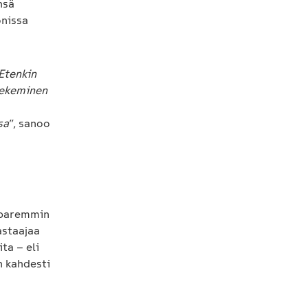
nsä
onissa
Etenkin
 tekeminen
sa
”, sanoo
a paremmin
astaajaa
ta – eli
n kahdesti