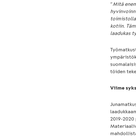
”
Mitä enem
hyvinvoinn
toimistolla
kotiin. Täm
laadukas t
Työmatkust
ympäristök
suomalaisi
töiden tek
Viime syks
Junamatkus
laadukkaam
2019-2020 
Materiaaliv
mahdollist