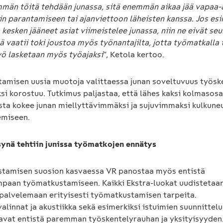
män töitä tehdään junassa, sitä enemmän aikaa jää vapaa-
in parantamiseen tai ajanviettoon läheisten kanssa. Jos esi
 kesken jääneet asiat viimeistelee junassa, niin ne eivät se
ä vaatii toki joustoa myös työnantajilta, jotta työmatkalla 
yö lasketaan myös työajaksi
”, Ketola kertoo.
amisen uusia muotoja valittaessa junan soveltuvuus työsk
si korostuu. Tutkimus paljastaa, että lähes kaksi kolmasos
sta kokee junan miellyttävimmäksi ja sujuvimmaksi kulkune
emiseen.
ynä tehtiin junissa työmatkojen ennätys
tamisen suosion kasvaessa VR panostaa myös entistä
paan työmatkustamiseen. Kaikki Ekstra-luokat uudistetaa
palvelemaan erityisesti työmatkustamisen tarpeita.
alinnat ja akustiikka sekä esimerkiksi istuimien suunnittelu
avat entistä paremman työskentelyrauhan ja yksityisyyden