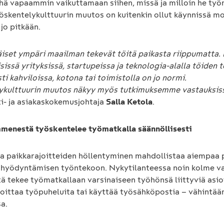
hä vapaammin vaikuttamaan siihen, missä ja milloin he työ
yöskentelykulttuurin muutos on kuitenkin ollut käynnissä m
 jo pitkään.
äiset ympäri maailman tekevät töitä paikasta riippumatta. 
sissä yrityksissä, startupeissa ja teknologia-alalla töiden
ti kahviloissa, kotona tai toimistolla on jo normi.
ykulttuurin muutos näkyy myös tutkimuksemme vastauksis
i- ja asiakaskokemusjohtaja
Salla Ketola
.
enestä työskentelee työmatkalla säännöllisesti
 ja paikkarajoitteiden höllentyminen mahdollistaa aiempa
hyödyntämisen työntekoon. Nykytilanteessa noin kolme v
 tekee työmatkallaan varsinaiseen työhönsä liittyviä asioi
oittaa työpuheluita tai käyttää työsähköpostia – vähintää
a.