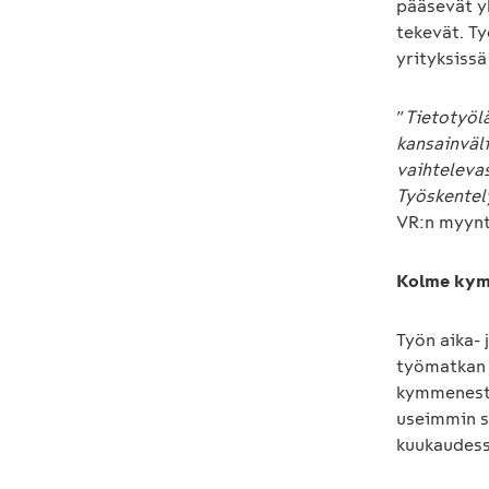
pääsevät y
tekevät. T
yrityksissä
”
Tietotyöl
kansainväli
vaihtelevas
Työskentel
VR:n myynt
Kolme kymm
Työn aika-
työmatkan 
kymmenestä
useimmin s
kuukaudess