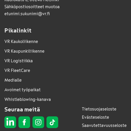
Sähkö­posti­osoitteet muotoa
etunimi.sukunimi@vr.fi
Pikalinkit
VR Kaukoliikenne
VR Kaupunkiliikenne
VR Logistiikka
VR FleetCare
Medialle
Avoimet työpaikat
Whistleblowing-kanava
Seuraa meitä
Tietosuojaseloste
Evästeseloste
Saavutettavuusseloste