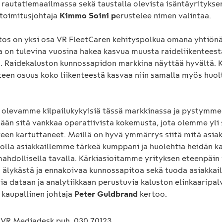
 rautatiemaailmassa sekä taustalla olevista isäntäyritykse
 toimitusjohtaja
Kimmo Soini p
erustelee nimen valintaa.
s on yksi osa VR FleetCaren kehityspolkua omana yhtiönä
a on tulevina vuosina hakea kasvua muusta raideliikenteest
ta. Raidekaluston kunnossapidon markkina näyttää hyvältä. 
nteen osuus koko liikenteestä kasvaa niin samalla myös huo
olevamme kilpailukykyisiä tässä markkinassa ja pystymme
än sitä vankkaa operatiivista kokemusta, jota olemme yli
keen kartuttaneet. Meillä on hyvä ymmärrys siitä mitä asiak
lla asiakkaillemme tärkeä kumppani ja huolehtia heidän k
mahdollisella tavalla. Kärkiasioitamme yrityksen eteenpäin
ä älykästä ja ennakoivaa kunnossapitoa sekä tuoda asiakka
sia dataan ja analytiikkaan perustuvia kaluston elinkaaripal
 kaupallinen johtaja
Peter Guldbrand
kertoo.
a VR Mediadesk puh. 030 70123