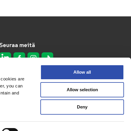
Seuraa meitä
Allow all
 cookies are
er, you can
Allow selection
Tietosuojaseloste
intain and
Evästeseloste
Deny
Saavutettavuusseloste
© 2026 VR Group