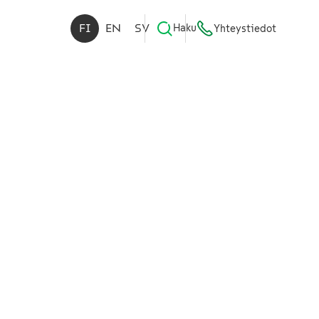
FI
EN
SV
Haku
Yhteystiedot