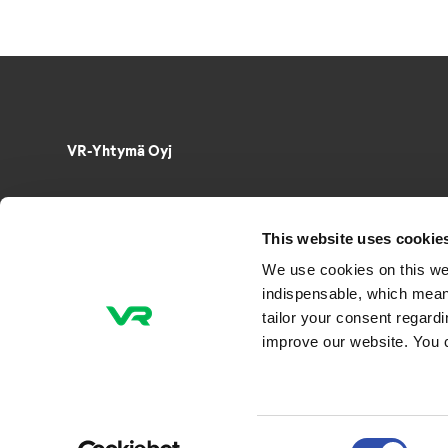
VR-Yhtymä Oyj
Puh. 029 4343
PL 488, 00096 VR
This website uses cookie
Radiokatu 3, 00240 Helsinki
We use cookies on this we
Sähkö­posti­osoitteet muotoa
indispensable, which mean
etunimi.sukunimi@vr.fi
tailor your consent regard
improve our website. You 
Consent