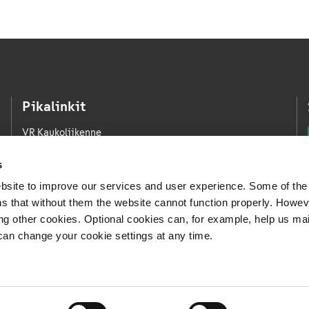
Pikalinkit
VR Kaukoliikenne
VR Kaupunkiliikenne
s
VR Logistiikka
bsite to improve our services and user experience. Some of the
VR FleetCare
s that without them the website cannot function properly. Howev
ing other cookies. Optional cookies can, for example, help us ma
Medialle
can change your cookie settings at any time.
Avoimet työpaikat
Whistleblowing-kanava