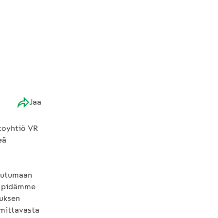
Jaa
itoyhtiö VR
eä
tautumaan
tä pidämme
tuksen
 mittavasta