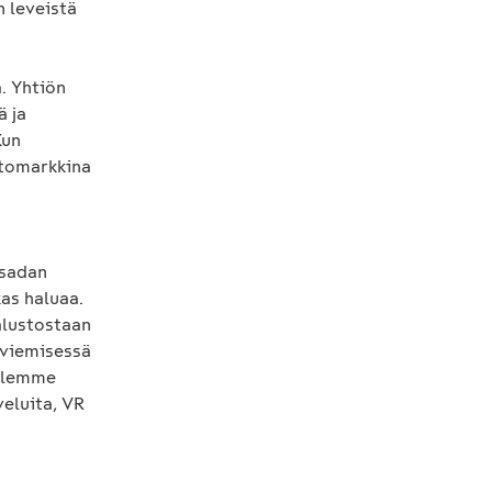
n leveistä
. Yhtiön
ä ja
Kun
ltomarkkina
 sadan
as haluaa.
alustostaan
 viemisessä
illemme
veluita, VR