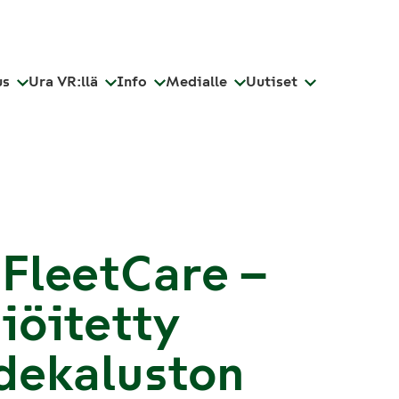
us
Ura VR:llä
Info
Medialle
Uutiset
FleetCare –
iöitetty
dekaluston