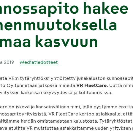
nnossapito hakee
menmuutoksella
imaa kasvuun
ta 2019
Mediatiedotteet
sta VR:n tytäryhtiöksi yhtiöitetty junakaluston kunnossap
to Oy tunnetaan jatkossa nimellä
VR FleetCare.
Uutta nim
yrityksen kaikessa näkyvyydessä ja kohtaamisissa.
Care on iskevä ja kansainvälinen nimi, jolla pystymme erot
nossapitoyrityksistä. VR FleetCare kertoo asiakkaalle, et
välitämme heidän omistamastaan kalustosta. Tytäryhtiösta
eva etuliite VR muistuttaa asiakkaitamme uuden yrityksen