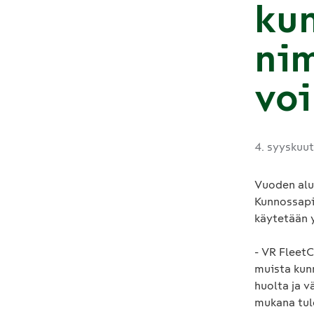
ku
ni
vo
4. syyskuu
Vuoden alu
Kunnossapi
käytetään 
- VR Fleet
muista kun
huolta ja 
mukana tul