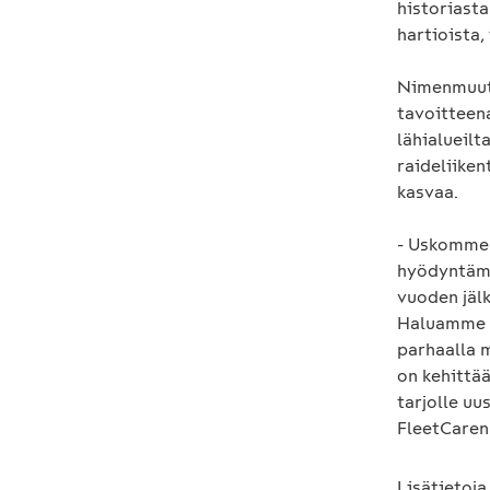
historiasta
hartioista,
Nimenmuuto
tavoitteen
lähialueil
raideliike
kasvaa.
- Uskomme 
hyödyntämä
vuoden jäl
Haluamme o
parhaalla 
on kehittä
tarjolle uu
FleetCaren
Lisätietoj