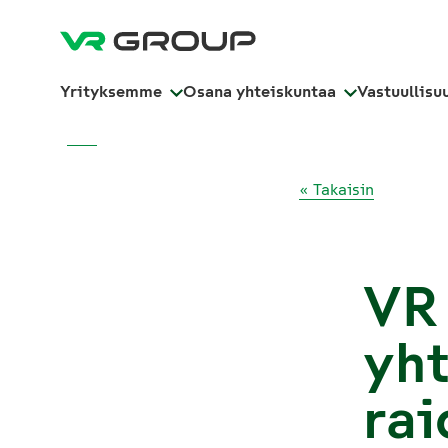
Yrityksemme
Osana yhteiskuntaa
Vastuullisu
« Takaisin
VR 
yht
rai