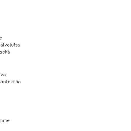
e
palveluita
 sekä
uva
yöntekijää
demme