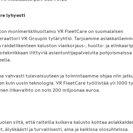
re lyhyesti
ton monimerkkihuoltamo VR FleetCare on suomalaisen
eraattori VR Groupin tytäryhtiö. Tarjoamme asiakkaillemm
 raideliikenteen kaluston viankorjaus-, huolto- ja elinkaari
otekniikkaan liittyviä asiantuntijapalveluita pohjoismaissa
eella.
 vahvasti tulevaisuuteen ja toimintaamme ohjaa niin jatk
n kuin uusin teknologia. VR FleetCare työllistää yli 1000 t
inen liikevaihto on noin 200 miljoonaa euroa.
olen siitä, että raiteilla kulkeva kalusto kohtaa asiakkai
, älykkäästi ja turvallisesti, aina ja kaikissa olosuhteissa.