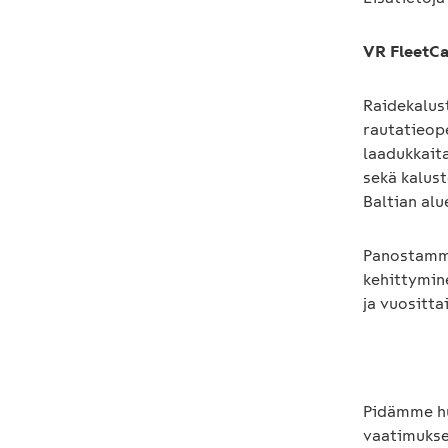
VR FleetCa
Raidekalus
rautatieop
laadukkaita
sekä kalust
Baltian alu
Panostamme
kehittymine
ja vuositta
Pidämme hu
vaatimukset