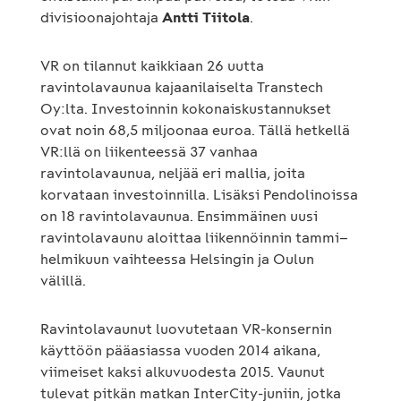
divisioonajohtaja
Antti Tiitola
.
VR on tilannut kaikkiaan 26 uutta
ravintolavaunua kajaanilaiselta Transtech
Oy:lta. Investoinnin kokonaiskustannukset
ovat noin 68,5 miljoonaa euroa. Tällä hetkellä
VR:llä on liikenteessä 37 vanhaa
ravintolavaunua, neljää eri mallia, joita
korvataan investoinnilla. Lisäksi Pendolinoissa
on 18 ravintolavaunua. Ensimmäinen uusi
ravintolavaunu aloittaa liikennöinnin tammi–
helmikuun vaihteessa Helsingin ja Oulun
välillä.
Ravintolavaunut luovutetaan VR-konsernin
käyttöön pääasiassa vuoden 2014 aikana,
viimeiset kaksi alkuvuodesta 2015. Vaunut
tulevat pitkän matkan InterCity-juniin, jotka