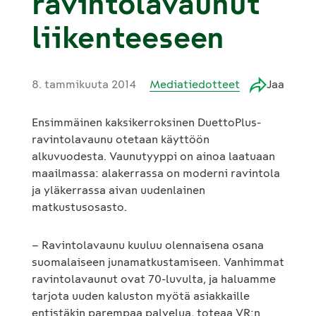
ravintolavaunut
liikenteeseen
8. tammikuuta 2014
Mediatiedotteet
Jaa
Ensimmäinen kaksikerroksinen DuettoPlus-
ravintolavaunu otetaan käyttöön
alkuvuodesta. Vaunutyyppi on ainoa laatuaan
maailmassa: alakerrassa on moderni ravintola
ja yläkerrassa aivan uudenlainen
matkustusosasto.
– Ravintolavaunu kuuluu olennaisena osana
suomalaiseen junamatkustamiseen. Vanhimmat
ravintolavaunut ovat 70-luvulta, ja haluamme
tarjota uuden kaluston myötä asiakkaille
entistäkin parempaa palvelua, toteaa VR:n