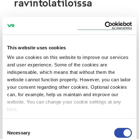
ravintolatiloissa
Ravintolavaunun alakerrassa sijaitsee Duetto-
ravintola, jossa on 53 asiakaspaikkaa. Vaunun
toisen päädyn välitasolla on kahvila-baari ja
toisella välitasolla ruuhka-aikoina käytettävä
This website uses cookies
kioski. Kioskista voi hakea helposti ja nopeasti
We use cookies on this website to improve our services
tuotteita mukaan myös vaunuosastoihin.
and user experience. Some of the cookies are
Alakerran ravintolasalissa on lisäksi
indispensable, which means that without them the
esiintymispiste.
website cannot function properly. However, you can tailor
your consent regarding other cookies. Optional cookies
Modernit keittiölaitteet mahdollistavat
can, for example, help us maintain and improve our
uudentyyppisten annosten valmistamisen
website. You can change your cookie settings at any
keittiössä. Erityisesti tehokkaan uunin
time.
ansiosta annoksia voidaan ruskistaa ja niistä
saadaan myös tavallista rapeampia.
Consent
Valikoimassa on sekä perinteisiä suosikkeja
Necessary
Selection
että uutuuksia: esimerkiksi lämmin aamiainen,