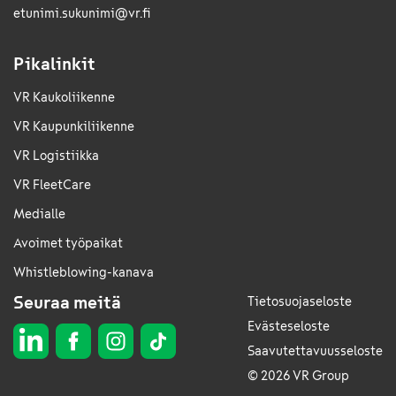
etunimi.sukunimi@vr.fi
Pikalinkit
VR Kaukoliikenne
VR Kaupunkiliikenne
VR Logistiikka
VR FleetCare
Medialle
Avoimet työpaikat
Whistleblowing-kanava
Seuraa meitä
Tietosuojaseloste
Evästeseloste
Saavutettavuusseloste
© 2026 VR Group