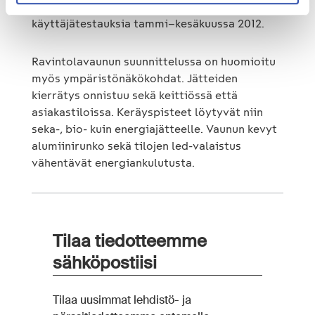
vanerinen mallikappale, jossa tehtiin
käyttäjätestauksia tammi–kesäkuussa 2012.
Ravintolavaunun suunnittelussa on huomioitu
myös ympäristönäkökohdat. Jätteiden
kierrätys onnistuu sekä keittiössä että
asiakastiloissa. Keräyspisteet löytyvät niin
seka-, bio- kuin energiajätteelle. Vaunun kevyt
alumiinirunko sekä tilojen led-valaistus
vähentävät energiankulutusta.