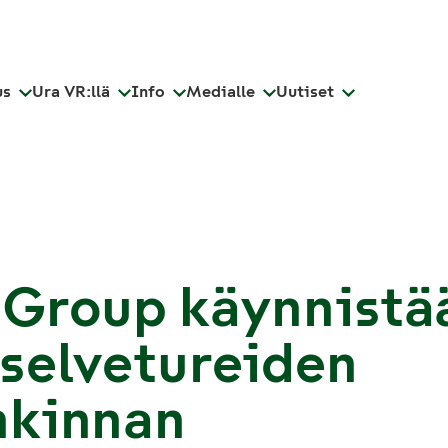
us
Ura VR:llä
Info
Medialle
Uutiset
 Group käynnistä
selvetureiden
nkinnan