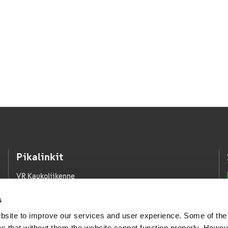
Pikalinkit
VR Kaukoliikenne
VR Kaupunkiliikenne
s
VR Logistiikka
bsite to improve our services and user experience. Some of the
VR FleetCare
s that without them the website cannot function properly. Howev