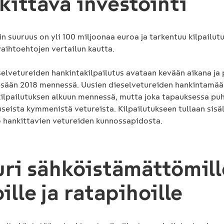
ittävä investointi
n suuruus on yli 100 miljoonaa euroa ja tarkentuu kilpailut
vaihtoehtojen vertailun kautta.
selvetureiden hankintakilpailutus avataan kevään aikana ja 
esään 2018 mennessä. Uusien dieselvetureiden hankintamää
kilpailutuksen alkuun mennessä, mutta joka tapauksessa pu
useista kymmenistä vetureista. Kilpailutukseen tullaan sis
 hankittavien vetureiden kunnossapidosta.
uri sähköistämättömill
ille ja ratapihoille