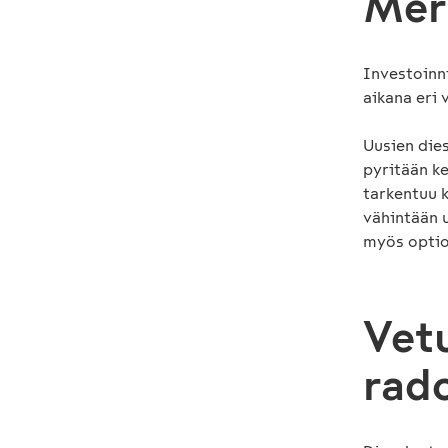
Merk
Investoinni
aikana eri 
Uusien die
pyritään k
tarkentuu 
vähintään 
myös optio
Vet
rado