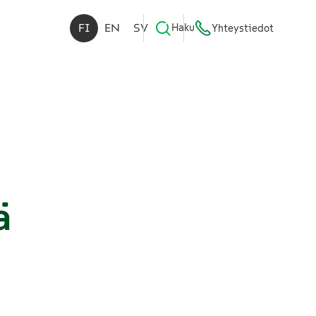
FI
EN
SV
Haku
Yhteystiedot
ä