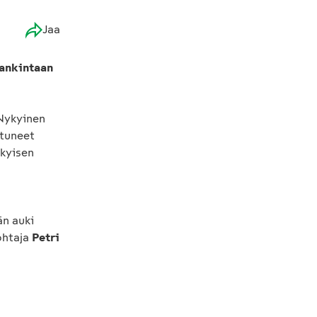
Jaa
hankintaan
 Nykyinen
ttuneet
ykyisen
n auki
ohtaja
Petri