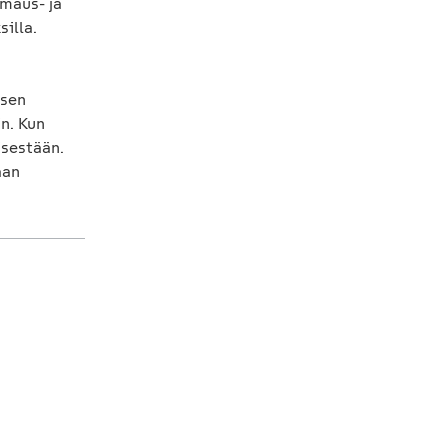
rmaus- ja
illa.
isen
n. Kun
isestään.
aan