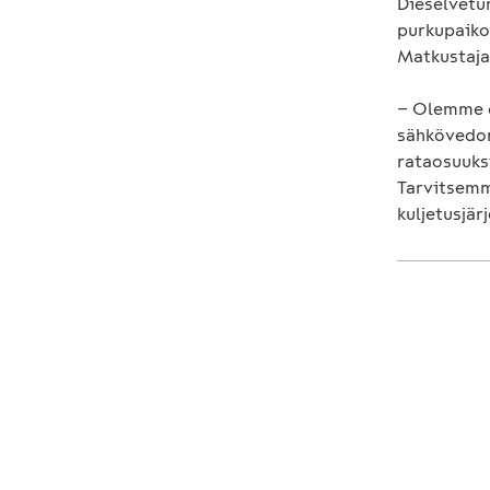
Dieselvetur
purkupaiko
Matkustaja
− Olemme o
sähkövedon
rataosuuks
Tarvitsemm
kuljetusjä