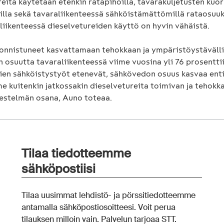
eita käytetään etenkin ratapihoilla, tavarakuljetusten kuo
illa sekä tavaraliikenteessä sähköistämättömillä rataosuuks
liikenteessä dieselvetureiden käyttö on hyvin vähäistä.
nnistuneet kasvattamaan tehokkaan ja ympäristöystäväll
 osuutta tavaraliikenteessä viime vuosina yli 76 prosenttii
ien sähköistystyöt etenevät, sähkövedon osuus kasvaa ent
e kuitenkin jatkossakin dieselvetureita toimivan ja tehokk
rjestelmän osana, Auno toteaa.