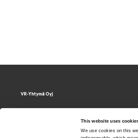
VR-Yhtymä Oyj
Puh. 029 4343
PL 488, 00096 VR
This website uses cookie
Radiokatu 3, 00240 Helsinki
We use cookies on this we
Sähkö­posti­osoitteet muotoa
indispensable, which mean