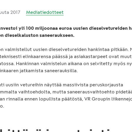
kuuta 2017
Mediatiedotteet
nvestoi yli 100 miljoonaa euroa uusien dieselvetureiden 
en dieselkaluston saneeraukseen.
n valmistellut uusien dieselvetureiden hankintaa pitkään.
 teknisesti elinkaarensa päässä ja asiakastarpeet ovat muu
atossa. Hankinnan valmistelun aikana on selvitetty myös n
inkaaren jatkamista saneerauksilla.
ti uusiin vetureihin näyttää massiivista peruskorjausta
mmalta vaihtoehdolta, mutta saneerausvaihtoehto pidetää
an rinnalla ennen lopullista päätöstä, VR Groupin liikennej
o.