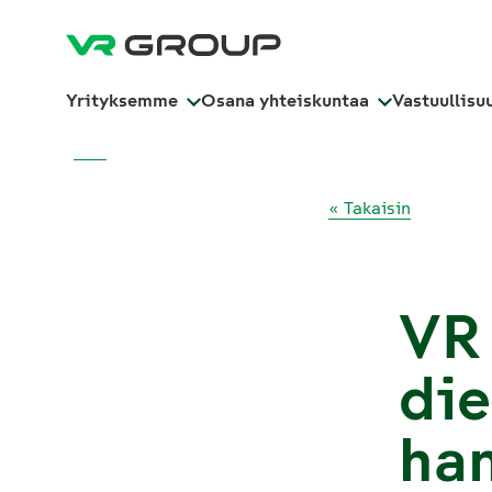
Yrityksemme
Osana yhteiskuntaa
Vastuullisu
« Takaisin
VR
die
ha