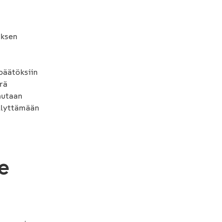
uksen
päätöksiin
rä
hutaan
ällyttämään
e