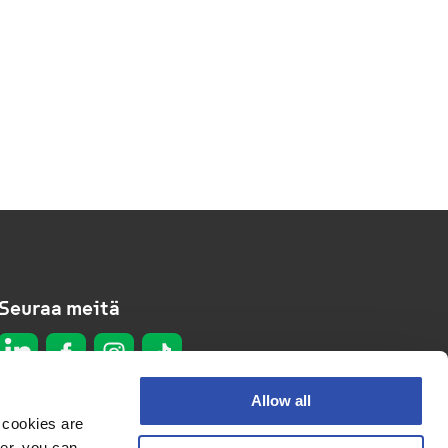
Seuraa meitä
Allow all
 cookies are
er, you can