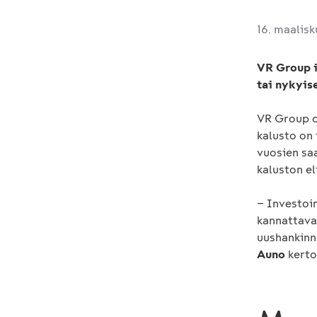
16. maalis
VR Group i
tai nykyis
VR Group o
kalusto on
vuosien sa
kaluston el
− Investoin
kannattava
uushankinn
Auno
kerto